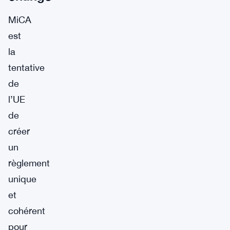
MiCA
est
la
tentative
de
l’UE
de
créer
un
règlement
unique
et
cohérent
pour