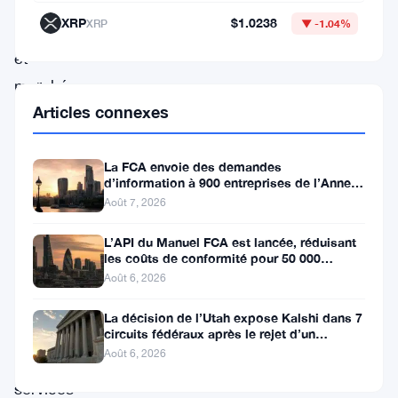
des
XRP
$1.0238
XRP
▼ -1.04%
services
et
marchés
Articles connexes
financiers
—
la
La FCA envoie des demandes
d’information à 900 entreprises de l’Annexe
FSMA
1 contre le blanchiment
Août 7, 2026
—
L’API du Manuel FCA est lancée, réduisant
a
les coûts de conformité pour 50 000
entreprises britanniques
ajouté
Août 6, 2026
six
La décision de l’Utah expose Kalshi dans 7
prestataires
circuits fédéraux après le rejet d’un
bouclier fédéral
Août 6, 2026
de
services