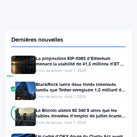
signale
6
fournisseurs
de
crypto
non
autorisés
Dernières nouvelles
après
le
délai
La proposition EIP-8363 d’Ethereum
MiCA
menace la stabilité de 41,5 millions d’ETH
stakés et de la DeFi
5 min de lecture · Août 7, 2026
COMMUNITY
BlackRock lance deux fonds tokenisés
TRUST
Vérifié
tandis que Tether enregistre 1,5 milliard de
SCORE
bénéfices au T2
5 min de lecture · Août 7, 2026
29
Vérifié
Le Bitcoin atteint 65 340 $ alors que les
90
votes
%
faibles données d’emploi de juillet écartent
RÉEL
une hausse des taux en
5 min de lecture · Août 7, 2026
Mis à jour 1 mois il y a
Un cadre d’OKX doute du Clarity Act avant