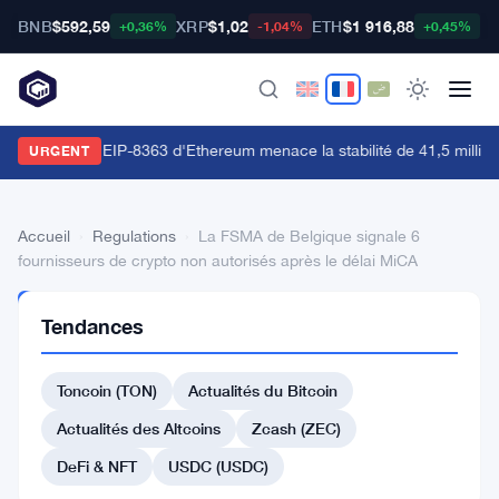
BNB
$592,59
XRP
$1,02
ETH
$1 916,88
B
+0,36%
-1,04%
+0,45%
a proposition EIP-8363 d'Ethereum menace la stabilité de 41,5 million
URGENT
Accueil
›
Regulations
›
La FSMA de Belgique signale 6
fournisseurs de crypto non autorisés après le délai MiCA
REGULATIONS
Tendances
La
FSMA
Toncoin (TON)
Actualités du Bitcoin
de
Actualités des Altcoins
Zcash (ZEC)
Belgique
DeFi & NFT
USDC (USDC)
signale