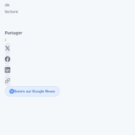
de
lecture
Partager
:
Suivre sur Google News
La
FSMA
de
Belgique