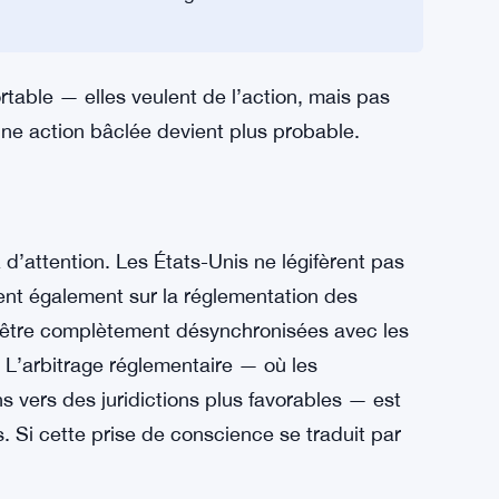
se sont précipités pour respecter une échéance
vise septembre alors que banques et
ait aux membres du Congrès et au Président de
ortable — elles veulent de l’action, mais pas
une action bâclée devient plus probable.
z d’attention. Les États-Unis ne légifèrent pas