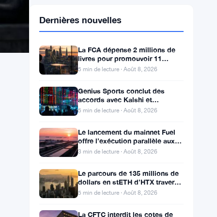
Dernières nouvelles
La FCA dépense 2 millions de
livres pour promouvoir 11
millions de vues de plaintes sur
5 min de lecture · Août 8, 2026
le financement
Genius Sports conclut des
accords avec Kalshi et
Polymarket alors que le chiffre
5 min de lecture · Août 8, 2026