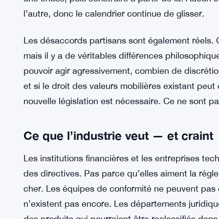
Les stablecoins sont un point de tension. Les jetons
question plus large de la fiscalité des cryptos, q
institutionnels. Certains législateurs veulent un pr
en une fois. D’autres pensent que c’est trop amb
une chose, puis construire à partir de là. Aucun
l’autre, donc le calendrier continue de glisser.
Les désaccords partisans sont également réels. C
mais il y a de véritables différences philosophiqu
pouvoir agir agressivement, combien de discréti
et si le droit des valeurs mobilières existant peut
nouvelle législation est nécessaire. Ce ne sont p