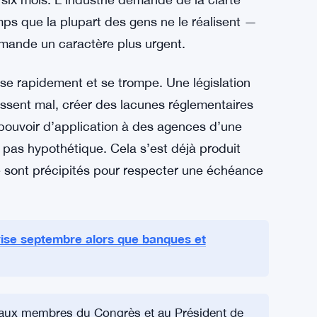
chnologiques observent de près. Elles veulent
ementation, mais parce que l’incertitude coûte
construire de systèmes autour de règles qui
s ne peuvent pas conseiller les clients sur
 six mois. L’industrie demande de la clarté
s que la plupart des gens ne le réalisent —
mande un caractère plus urgent.
sse rapidement et se trompe. Une législation
llissent mal, créer des lacunes réglementaires
 pouvoir d’application à des agences d’une
t pas hypothétique. Cela s’est déjà produit