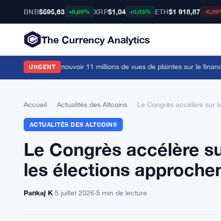
BNB
$595,63
XRP
$1,04
ETH
$1 918,87
+0,69%
+0,03%
-0,59
The Currency Analytics
livres pour promouvoir 11 millions de vues de plaintes sur le finance
URGENT
Accueil
›
Actualités des Altcoins
›
Le Congrès accélère sur le
ACTUALITÉS DES ALTCOINS
Le Congrès accélère sur
les élections approche
Pankaj K
·
5 juillet 2026
·
5 min de lecture