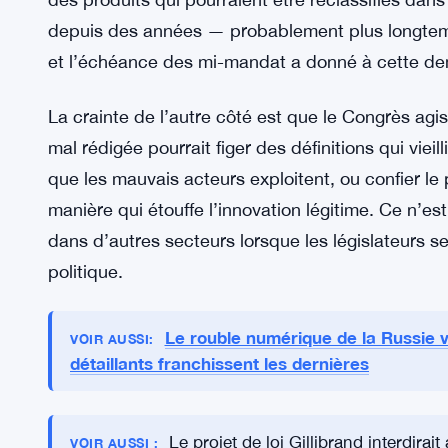
Ce que l’industrie veut — et craint
Les institutions financières et les entreprises te
des directives. Pas parce qu’elles aiment la régl
cher. Les équipes de conformité ne peuvent pas 
n’existent pas encore. Les départements juridique
des produits qui pourraient être reclassifiés dans
depuis des années — probablement plus longtemp
et l’échéance des mi-mandat a donné à cette de
La crainte de l’autre côté est que le Congrès agi
mal rédigée pourrait figer des définitions qui viei
que les mauvais acteurs exploitent, ou confier le
manière qui étouffe l’innovation légitime. Ce n’es