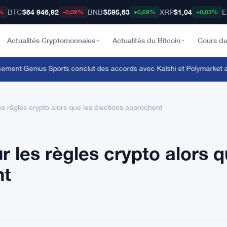
BTC
$64 946,92
BNB
$595,63
XRP
$1,04
E
%
-0,09%
+0,69%
+0,03%
Actualités Cryptomonnaies
Actualités du Bitcoin
Cours de
ment
·
Genius Sports conclut des accords avec Kalshi et Polymarket alors q
s règles crypto alors que les élections approchent
 les règles crypto alors 
nt