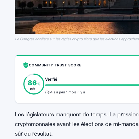
Le Congrès accélère sur les règles crypto alors que les élections approchen
COMMUNITY TRUST SCORE
Vérifié
86
%
RÉEL
Mis à jour 1 mois il y a
Les législateurs manquent de temps. La pression 
cryptomonnaies avant les élections de mi-mandat
sûr du résultat.