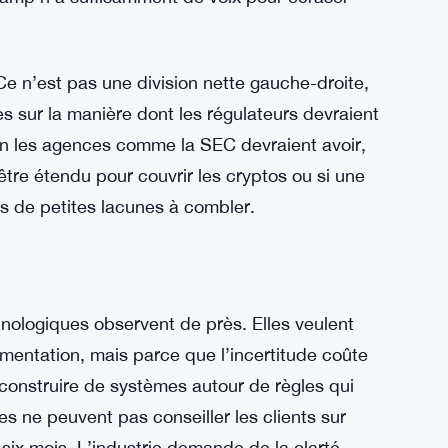
 utilitaires en sont un autre. Et puis il y a la
ui touche tout, des traders de détail aux fonds
ojet de loi global et ambitieux qui traite de tout
itieux et veulent avancer par étapes — réaliser
 camp n’a suffisamment de voix pour écraser
e n’est pas une division nette gauche-droite,
es sur la manière dont les régulateurs devraient
on les agences comme la SEC devraient avoir,
 être étendu pour couvrir les cryptos ou si une
as de petites lacunes à combler.