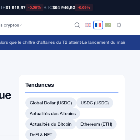
TH
$1 918,87
BTC
$64 946,92
-0,59%
-0,09%
s cryptos
ue le chiffre d'affaires du T2 atteint
·
Le lancement du mainnet Fuel of
Tendances
que
Global Dollar (USDG)
USDC (USDC)
Actualités des Altcoins
Actualités du Bitcoin
Ethereum (ETH)
DeFi & NFT