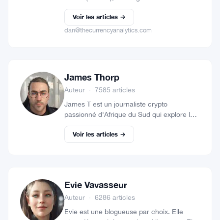
cryptomonnaies et de minage.
Voir les articles →
dan@thecurrencyanalytics.com
James Thorp
Auteur
·
7585 articles
James T est un journaliste crypto
passionné d'Afrique du Sud qui explore les
subtilités de Litecoin, Dash et Bitcoin. Il
Voir les articles →
aime partager ses idées. Vous aimez son
travail ? Faites…
Evie Vavasseur
Auteur
·
6286 articles
Evie est une blogueuse par choix. Elle