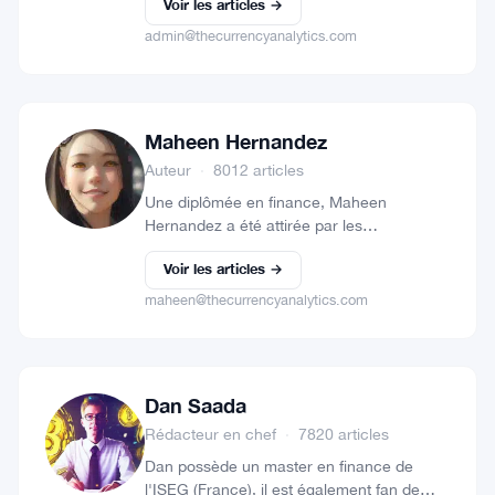
Voir les articles →
nouveaux endroits tout au long de l'année
dans…
admin@thecurrencyanalytics.com
Maheen Hernandez
Auteur
·
8012 articles
Une diplômée en finance, Maheen
Hernandez a été attirée par les
cryptomonnaies depuis l'émergence du
Voir les articles →
Bitcoin en 2009. Près d'une décennie plus
tard, Maheen travaille activement à
maheen@thecurrencyanalytics.com
sensibiliser les gens…
Dan Saada
Rédacteur en chef
·
7820 articles
Dan possède un master en finance de
l'ISEG (France), il est également fan de