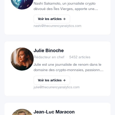
Nashi Sakamoto, un journaliste crypto
dévoué des Îles Vierges, apporte une
analyse et une perspective d'expert dans
Voir les articles →
le monde en constante évolution des
cryptomonnaies et de la technologie
nashi@thecurrencyanalytics.com
blockchain. Appréciez-vous…
Julie Binoche
Rédacteur en chef
·
5452 articles
Julie est une journaliste de renom dans le
domaine des crypto-monnaies, passionnée
par la découverte des dernières tendances
Voir les articles →
en matière de blockchain et de crypto-
monnaies. Avec plus de dix ans…
julie@thecurrencyanalytics.com
Jean-Luc Maracon