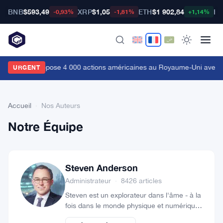
BNB
$593,49
XRP
$1,05
ETH
$1 902,84
BT
-0,93%
-1,81%
+1,14%
Coinbase propose 4 000 actions américaines au Royaume-Uni avec t
URGENT
Accueil
›
Nos Auteurs
Notre Équipe
Steven Anderson
Administrateur
·
8426 articles
Steven est un explorateur dans l'âme - à la
fois dans le monde physique et numérique.
Voyageur, Steven continue de découvrir de