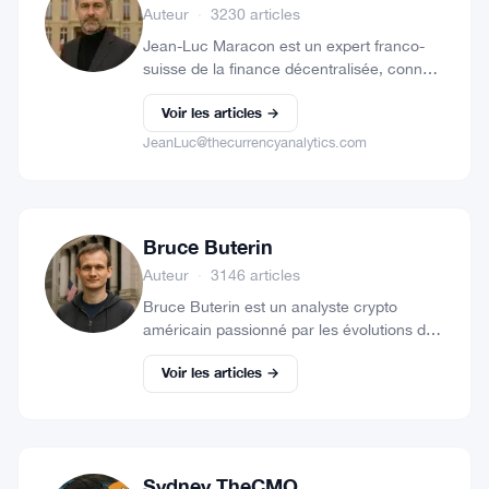
Auteur
·
3230 articles
Jean-Luc Maracon est un expert franco-
suisse de la finance décentralisée, connu
pour ses analyses pointues sur le Bitcoin,
Voir les articles →
les projets Web3 européens et les enjeux
réglementaires de la crypto. Basé…
JeanLuc@thecurrencyanalytics.com
Bruce Buterin
Auteur
·
3146 articles
Bruce Buterin est un analyste crypto
américain passionné par les évolutions du
Web3, les ETF crypto et les innovations sur
Voir les articles →
Ethereum. Installé à Miami, il suit de près
les mouvements…
Sydney TheCMO