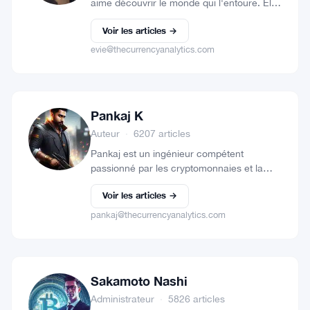
aime découvrir le monde qui l'entoure. Elle
aime partager ses découvertes, ses
Voir les articles →
expériences et s'exprimer à travers ses
blogs.
evie@thecurrencyanalytics.com
Pankaj K
Auteur
·
6207 articles
Pankaj est un ingénieur compétent
passionné par les cryptomonnaies et la
technologie de la blockchain. Fort de plus
Voir les articles →
de cinq ans d'expérience en marketing
numérique, Pankaj est également un
pankaj@thecurrencyanalytics.com
investisseur…
Sakamoto Nashi
Administrateur
·
5826 articles