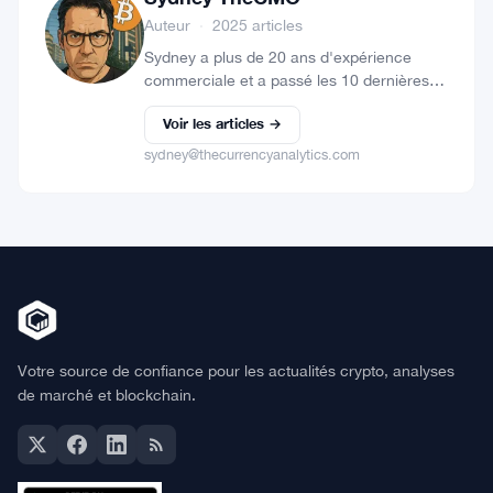
Auteur
·
2025 articles
Sydney a plus de 20 ans d'expérience
commerciale et a passé les 10 dernières
années à travailler dans le domaine du
Voir les articles →
marketing en ligne. Elle était la directrice
marketing d'une…
sydney@thecurrencyanalytics.com
Votre source de confiance pour les actualités crypto, analyses
de marché et blockchain.