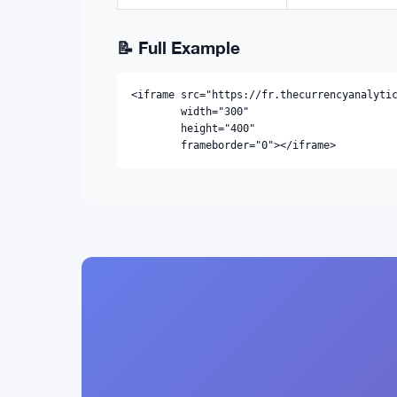
📝 Full Example
<iframe src="https://fr.thecurrencyanalytic
        width="300" 

        height="400" 

        frameborder="0"></iframe>