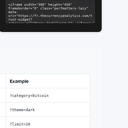
Example
?category=bitcoin
?theme=dark
?limit=10