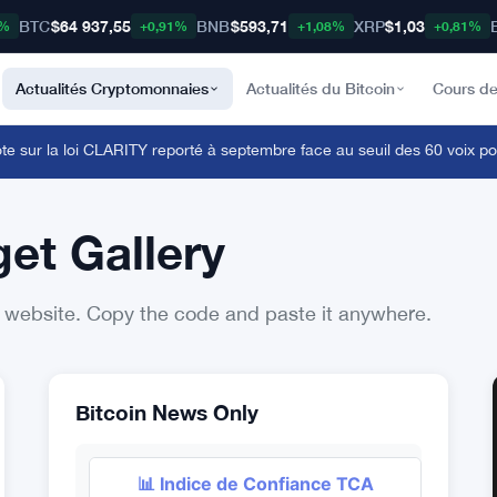
BTC
$64 937,55
BNB
$593,71
XRP
$1,03
8%
+0,91%
+1,08%
+0,81%
Actualités Cryptomonnaies
Actualités du Bitcoin
Cours de
 sur la loi CLARITY reporté à septembre face au seuil des 60 voix pour 
et Gallery
 website. Copy the code and paste it anywhere.
Bitcoin News Only