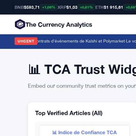
BNB
$593,71
XRP
$1,03
ETH
$1 915,61
+1,08%
+0,81%
+0,6
The Currency Analytics
ookmaker sur les contrats d'événements de Kalshi et Polymarket
·
Le vote
URGENT
📊 TCA Trust Widg
Embed our community trust metrics on your
Top Verified Articles (All)