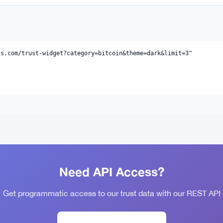
s.com/trust-widget?category=bitcoin&theme=dark&limit=3" 

Need API Access?
Get programmatic access to our trust data with our REST API