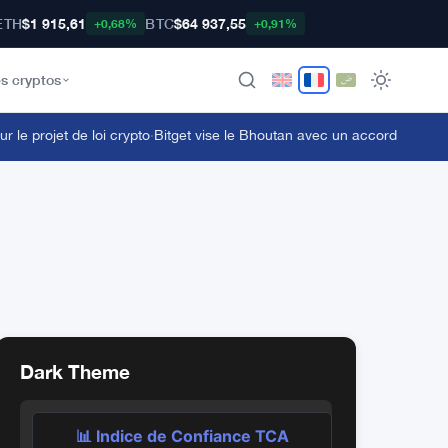
ETH
$1 915,61
BTC
$64 937,55
+0,68%
+0,91%
s cryptos
le projet de loi crypto
·
Bitget vise le Bhoutan avec un accord sur la vi
Dark Theme