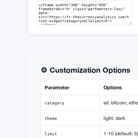
⚙️ Customization Options
Parameter
Options
all, bitcoin, eth
category
light, dark
theme
1-10 (default: 5)
limit