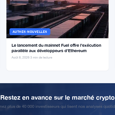
détenteurs de Bitcoin avant toute scission de
chaîne
Août 8, 2026
·
5 min de lecture
AUTRES-NOUVELLES
Le lancement du mainnet Fuel offre l’exécution
parallèle aux développeurs d’Ethereum
Août 8, 2026
·
3 min de lecture