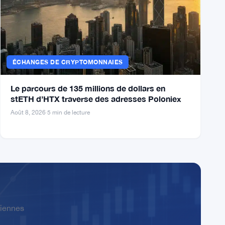
promouvoir 11 millions de vues de plaintes sur
le financement
Août 8, 2026
·
5 min de lecture
ÉCHANGES DE CRYPTOMONNAIES
Le parcours de 135 millions de dollars en
stETH d’HTX traverse des adresses Poloniex
Août 8, 2026
·
5 min de lecture