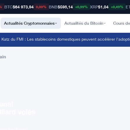
BTC
$64 973,94
BNB
$598,14
XRP
$1,04
E
%
0,00%
+0,99%
+0,49%
Actualités Cryptomonnaies
Actualités du Bitcoin
Cours de
u FMI : Les stablecoins domestiques peuvent accélérer l'adoption du 
ain
bunal
liard volés
rme juridique