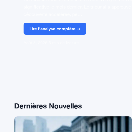
significative le mois dernier. Le tribunal a approuv
découverte accélérée, pe…
Lire l'analyse complète →
Août 8, 2026
·
5 min de lecture