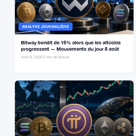
Crypto Market Movers
ANALYSE JOURNALIÈRE
Bitway bondit de 16% alors que les altcoins
progressent — Mouvements du jour 8 août
Août 8, 2026
·
2 min de lecture