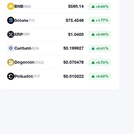
Données du marché
Bitcoin
$64,973.94
BTC
▼ 0.00%
Ethereum
$1,918.86
ETH
▼ -0.14%
BNB
$598.14
BNB
▲ +0.99%
Solana
$75.4546
SOL
▲ +1.77%
XRP
$1.0408
XRP
▲ +0.49%
Cardano
$0.199927
ADA
▲ +0.41%
Dogecoin
$0.070476
DOGE
▲ +0.70%