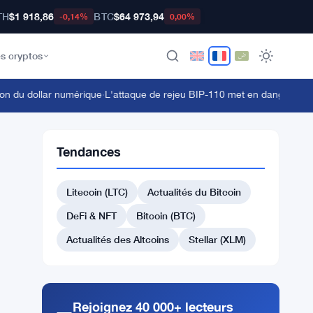
TH
$1 918,86
BTC
$64 973,94
-0,14%
0,00%
s cryptos
dollar numérique
·
L'attaque de rejeu BIP-110 met en danger les détente
Tendances
Litecoin (LTC)
Actualités du Bitcoin
DeFi & NFT
Bitcoin (BTC)
Actualités des Altcoins
Stellar (XLM)
Rejoignez 40 000+ lecteurs