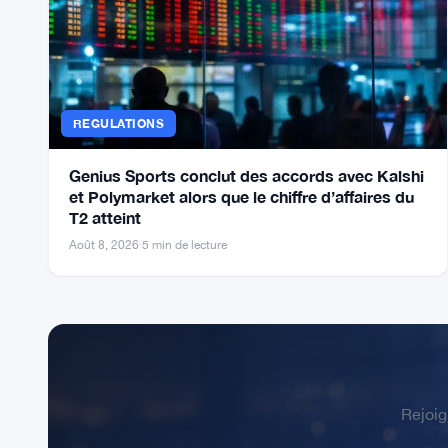
domestiques peuvent accélérer l’adoption du
dollar numérique
Août 8, 2026
·
6 min de lecture
REGULATIONS
Genius Sports conclut des accords avec Kalshi
et Polymarket alors que le chiffre d’affaires du
T2 atteint