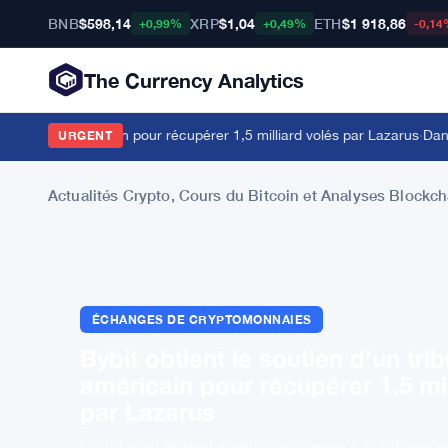
BNB
$598,14
XRP
$1,04
ETH
$1 918,86
+0,99%
+0,49%
-0,14
The Currency Analytics
bunal américain pour récupérer 1,5 milliard volés par Lazarus
·
Dan Katz d
URGENT
Actualités Crypto, Cours du Bitcoin et Analyses Blockch
ÉCHANGES DE CRYPTOMONNAIES
Bybit obtient le soutien d'un tri
américain pour récupérer 1,5 mil
par Lazarus
Un tribunal fédéral américain a remis à Bybit une a