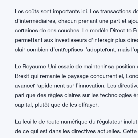
pour affiner l’utilisation du DLT sur les marchés
Les directives abordent également les outils de m
règlement et réduire les frictions dans les transa
l’innovation et la conformité ne sont pas opposées.
donner aux entreprises la confiance nécessaire p
lignes réglementaires invisibles.
Les coûts sont importants ici. Les transactions 
d’intermédiaires, chacun prenant une part et ajou
certaines de ces couches. Le modèle Direct to Fu
permettant aux investisseurs d’interagir plus dir
clair combien d’entreprises l’adopteront, mais l’op
Le Royaume-Uni essaie de maintenir sa position d