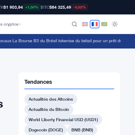
TH
$1 903,94
BTC
$64 325,49
+1,50%
-0,02%
s cryptos
aux
·
La Bourse B3 du Brésil tokenise du bétail pour un prêt de 19 600 $ a
Tendances
Actualités des Altcoins
s
Actualités du Bitcoin
World Liberty Financial USD (USD1)
Dogecoin (DOGE)
BNB (BNB)