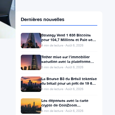
Dernières nouvelles
Strategy Vend 1 638 Bitcoins
pour 104,7 Millions et Paie ses
Actionnaires Privilégiés
4 min de lecture · Août 6, 2026
Tether mise sur l’immobilier