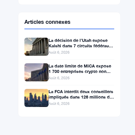
Ethereum
$1,903.94
ETH
▲ +1.50%
BNB
$592.37
BNB
▼ -1.25%
Solana
$73.1811
SOL
▼ -0.88%
XRP
$1.0446
XRP
▼ -1.49%
Articles connexes
La décision de l’Utah expose
Kalshi dans 7 circuits fédéraux
après le rejet d’un bouclier
Août 6, 2026
fédéral
La date limite de MiCA expose