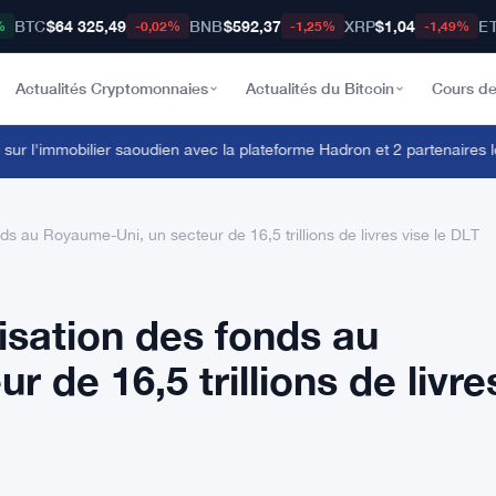
BTC
$64 325,49
BNB
$592,37
XRP
$1,04
E
%
-0,02%
-1,25%
-1,49%
Actualités Cryptomonnaies
Actualités du Bitcoin
Cours de
 l'immobilier saoudien avec la plateforme Hadron et 2 partenaires loc
nds au Royaume-Uni, un secteur de 16,5 trillions de livres vise le DLT
nisation des fonds au
 de 16,5 trillions de livre