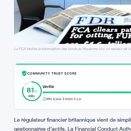
La FCA facilite la tokenisation des fonds au Royaume-Uni, un secteur de 16,5
COMMUNITY TRUST SCORE
Vérifié
81
%
RÉEL
Mis à jour 3 mois il y a
Le régulateur financier britannique vient de simpli
gestionnaires d’actifs. La Financial Conduct Autho