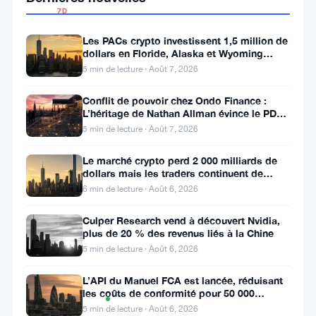
7D
▼
25.42%
Les PACs crypto investissent 1,5 million de
dollars en Floride, Alaska et Wyoming
après un revers au Michigan
5 min de lecture · Août 7, 2026
Conflit de pouvoir chez Ondo Finance :
Partager
L’héritage de Nathan Allman évince le PDG
:
Ian De Bode le 24 juillet
5 min de lecture · Août 7, 2026
Le marché crypto perd 2 000 milliards de
dollars mais les traders continuent de
miser sur l’effet de levier
6 min de lecture · Août 6, 2026
Culper Research vend à découvert Nvidia,
plus de 20 % des revenus liés à la Chine
Suivre sur Google News
5 min de lecture · Août 6, 2026
L’API du Manuel FCA est lancée, réduisant
Graphique
les coûts de conformité pour 50 000
TradingView
des prix
entreprises britanniques
5 min de lecture · Août 6, 2026