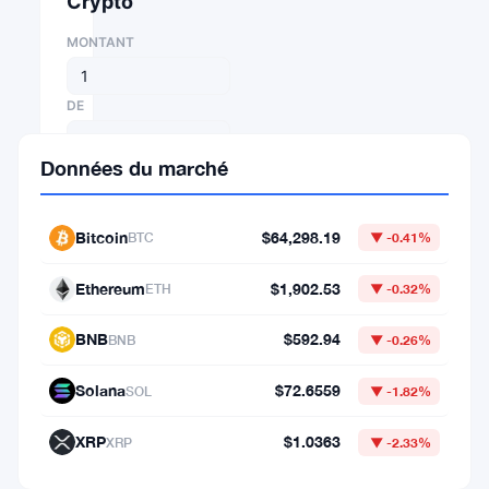
Crypto
MONTANT
DE
Données du marché
⇄
VERS
Bitcoin
$64,298.19
BTC
▼ -0.41%
Ethereum
$1,902.53
ETH
▼ -0.32%
1
BNB
$592.94
BTC
BNB
▼ -0.26%
=
Solana
$72.6559
SOL
▼ -1.82%
64,298.19204422
USD
XRP
$1.0363
XRP
▼ -2.33%