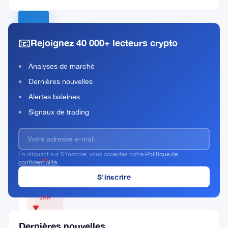
Canton
📧
Rejoignez 40 000+ lecteurs crypto
Rank
CC
#22
Analyses de marché
Acheter Maintenant
Dernières nouvelles
Alertes baleines
Signaux de trading
PRIX ACTUEL
$0.0907
En cliquant sur S'inscrire, vous acceptez notre
Politique de
1H
confidentialité.
▼
0.81%
24H
▼
12.7%
Dernières nouvelles