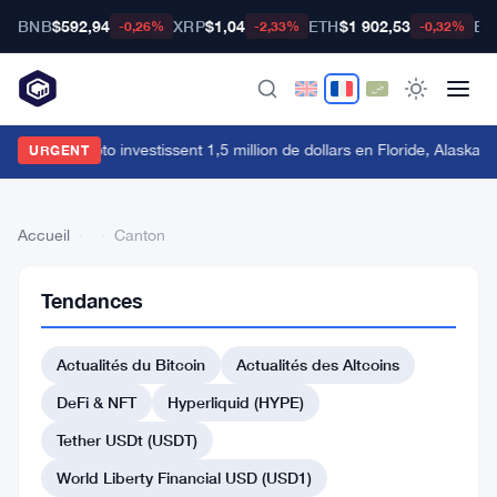
BNB
$592,94
XRP
$1,04
ETH
$1 902,53
BT
-0,26%
-2,33%
-0,32%
es PACs crypto investissent 1,5 million de dollars en Floride, Alaska
URGENT
Accueil
›
›
Canton
Tendances
Retour
à la liste
Actualités du Bitcoin
Actualités des Altcoins
#21 Toncoin
DeFi & NFT
Hyperliquid (HYPE)
#20 Ethena USDe
#23 Litecoin
Tether USDt (USDT)
#24 Global Dollar
World Liberty Financial USD (USD1)