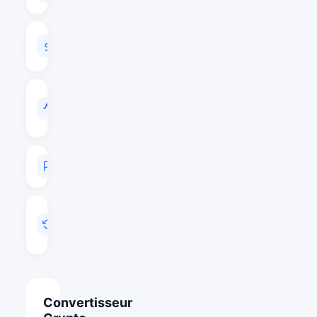
VOLUME
24H
$24,734,761
VOL
/
CAP
0.0069
RANG
#22
MIS
A
JOUR
Août 7, 2026 01:12
Convertisseur