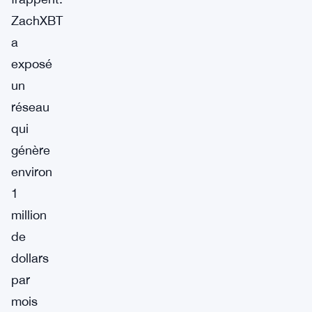
ZachXBT
a
exposé
un
réseau
qui
génère
environ
1
million
de
dollars
par
mois