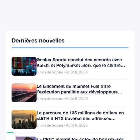
La
Corée
du
Nord
s'empare
Dernières nouvelles
de
500
millions
Genius Sports conclut des accords avec
de
Kalshi et Polymarket alors que le chiffre
dollars
d’affaires du T2 atteint
5 min de lecture · Août 8, 2026
en
crypto
Le lancement du mainnet Fuel offre
lors
l’exécution parallèle aux développeurs
d'un
d’Ethereum
blitz
3 min de lecture · Août 8, 2026
de
trois
Le parcours de 135 millions de dollars en
semaines
stETH d’HTX traverse des adresses
Poloniex
5 min de lecture · Août 8, 2026
La CFTC interdit les cotes de bookmaker
COMMUNITY