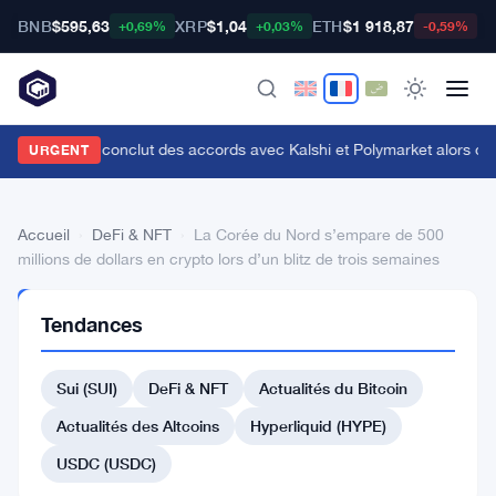
BNB
$595,63
XRP
$1,04
ETH
$1 918,87
B
+0,69%
+0,03%
-0,59%
enius Sports conclut des accords avec Kalshi et Polymarket alors que le
URGENT
Accueil
›
DeFi & NFT
›
La Corée du Nord s’empare de 500
millions de dollars en crypto lors d’un blitz de trois semaines
DEFI
Tendances
&
NFT
La
Sui (SUI)
DeFi & NFT
Actualités du Bitcoin
Corée
Actualités des Altcoins
Hyperliquid (HYPE)
du
USDC (USDC)
Nord