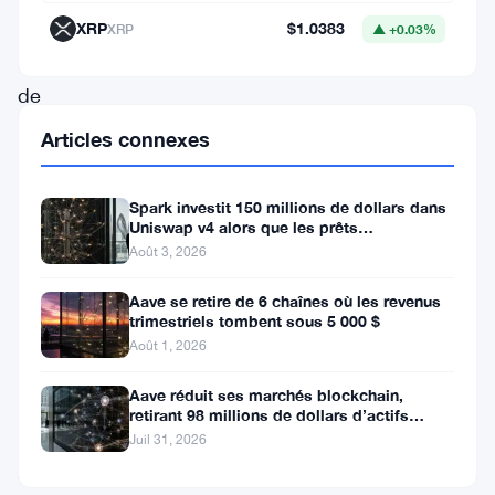
500
XRP
$1.0383
XRP
▲ +0.03%
millions
de
dollars
Articles connexes
aux
plateformes
Spark investit 150 millions de dollars dans
Uniswap v4 alors que les prêts
de
institutionnels atteignent 260
Août 3, 2026
finance
décentralisée
Aave se retire de 6 chaînes où les revenus
trimestriels tombent sous 5 000 $
en
Août 1, 2026
moins
Aave réduit ses marchés blockchain,
de
retirant 98 millions de dollars d’actifs
fournis
trois
Juil 31, 2026
semaines.