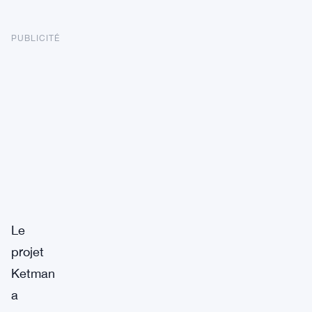
PUBLICITÉ
Le
projet
Ketman
a