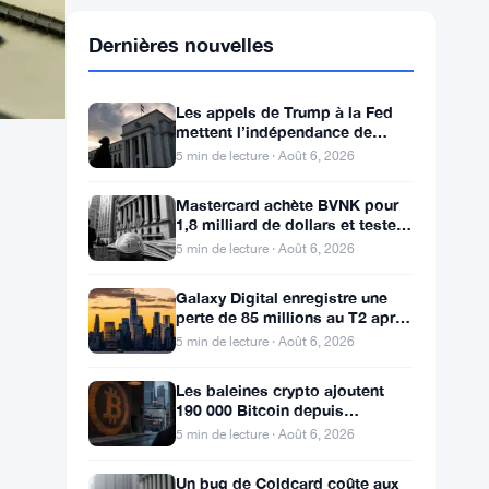
Dernières nouvelles
Les appels de Trump à la Fed
mettent l’indépendance de
Kevin Warsh en jeu
5 min de lecture · Août 6, 2026
Mastercard achète BVNK pour
1,8 milliard de dollars et teste la
conformité des stablecoins
5 min de lecture · Août 6, 2026