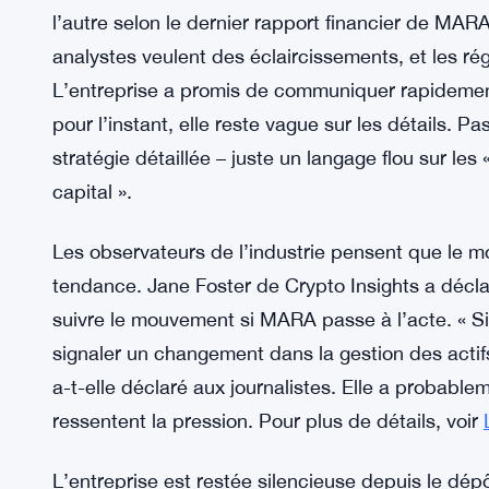
considérant chaque Bitcoin comme un billet pour 
fonctionnait bien lorsque les prix montaient en flè
donne. Le Bitcoin oscille autour de 45 000 dollars
minage a sérieusement chuté. Les revenus trimes
l’entreprise attribuant en grande partie cette ba
Et la pression augmente de plusieurs côtés. Le 
l’autre selon le dernier rapport financier de MAR
analystes veulent des éclaircissements, et les ré
L’entreprise a promis de communiquer rapidement
pour l’instant, elle reste vague sur les détails. 
stratégie détaillée – juste un langage flou sur les «
capital ».
Les observateurs de l’industrie pensent que le