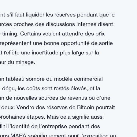
ré le 3 mars que d’autres mineurs pourraient
i MARA procède à la vente, cela pourrait
s numériques par les entreprises de minage »,
ement raison – les opérations de minage
Lintérêt pour les contrats à terme
.
pôt des documents.
’il faut liquider les réserves pendant que le
urces proches des discussions internes disent
e timing. Certains veulent attendre des prix
 représentent une bonne opportunité de sortie
 reflète une incertitude plus large sur la
eur du minage.