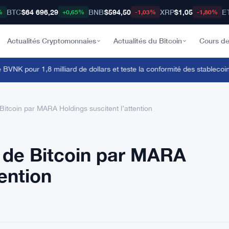
BTC
$64 696,29
BNB
$594,50
XRP
$1,05
E
%
+0,65%
-1,03%
-1,80%
Actualités Cryptomonnaies
Actualités du Bitcoin
Cours de
K pour 1,8 milliard de dollars et teste la conformité des stablecoins 
 Bitcoin par MARA Holdings suscitent l’attention
s de Bitcoin par MARA
tention