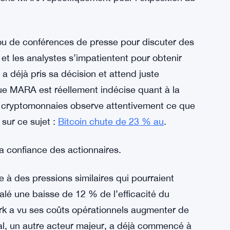
é un tableau sombre du modèle commercial
déçu, les coûts sont restés élevés, et la
soin de nouvelles sources de revenus ou d’une
es deux. Vendre des réserves de Bitcoin pourrait
prochaines étapes. Mais cela signifie aussi
ni l’identité de l’entreprise pendant des
tions MARA spécifiquement pour l’exposition au
ou de conférences de presse pour discuter des
 et les analystes s’impatientent pour obtenir
 a déjà pris sa décision et attend juste
ue MARA est réellement indécise quant à la
de cryptomonnaies observe attentivement ce que