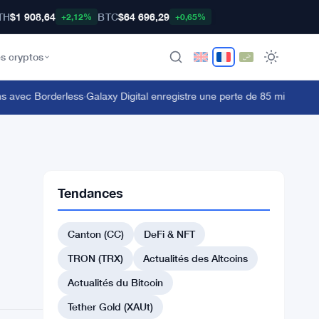
TH
$1 908,64
BTC
$64 696,29
+2,12%
+0,65%
s cryptos
avec Borderless
·
Galaxy Digital enregistre une perte de 85 millions au T
Tendances
Canton (CC)
DeFi & NFT
TRON (TRX)
Actualités des Altcoins
Actualités du Bitcoin
Tether Gold (XAUt)