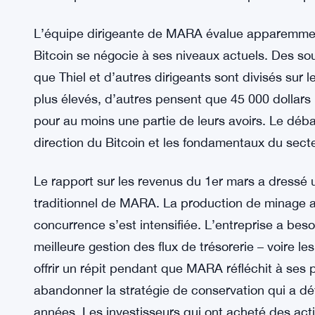
tendance. Jane Foster de Crypto Insights a décla
suivre le mouvement si MARA passe à l’acte. « S
signaler un changement dans la gestion des actif
a-t-elle déclaré aux journalistes. Elle a probabl
ressentent la pression. Pour plus de détails, voir
L’entreprise est restée silencieuse depuis le dé
L’équipe dirigeante de MARA évalue apparemment s
Bitcoin se négocie à ses niveaux actuels. Des so
que Thiel et d’autres dirigeants sont divisés sur l
plus élevés, d’autres pensent que 45 000 dollars
pour au moins une partie de leurs avoirs. Le débat
direction du Bitcoin et les fondamentaux du sect