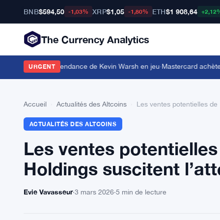
BNB
$594,50
XRP
$1,05
ETH
$1 908,64
-1,03%
-1,80%
+2,12
The Currency Analytics
d mettent l'indépendance de Kevin Warsh en jeu
·
Mastercard achète BVN
URGENT
Accueil
›
Actualités des Altcoins
›
Les ventes potentielles de
ACTUALITÉS DES ALTCOINS
Les ventes potentielle
Holdings suscitent l’at
Evie Vavasseur
·
3 mars 2026
·
5 min de lecture