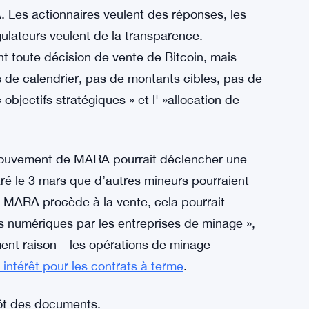
des richesses futures. Cette stratégie
che, mais la volatilité récente a changé la
 ces derniers temps, et la rentabilité du
triels de MARA ont fortement diminué,
isse à une production de minage plus faible.
bénéfice net a chuté de 15 % d’une année sur
A. Les actionnaires veulent des réponses, les
gulateurs veulent de la transparence.
 toute décision de vente de Bitcoin, mais
Pas de calendrier, pas de montants cibles, pas de
 objectifs stratégiques » et l' »allocation de
 mouvement de MARA pourrait déclencher une