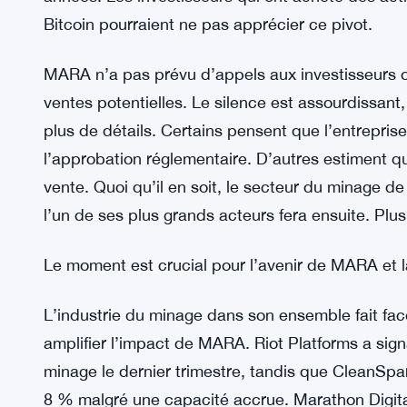
Le rapport sur les revenus du 1er mars a dress
traditionnel de MARA. La production de minage a 
concurrence s’est intensifiée. L’entreprise a be
meilleure gestion des flux de trésorerie – voire l
offrir un répit pendant que MARA réfléchit à ses 
abandonner la stratégie de conservation qui a défi
années. Les investisseurs qui ont acheté des ac
Bitcoin pourraient ne pas apprécier ce pivot.
MARA n’a pas prévu d’appels aux investisseurs 
ventes potentielles. Le silence est assourdissant,
plus de détails. Certains pensent que l’entreprise
l’approbation réglementaire. D’autres estiment q
vente. Quoi qu’il en soit, le secteur du minage 