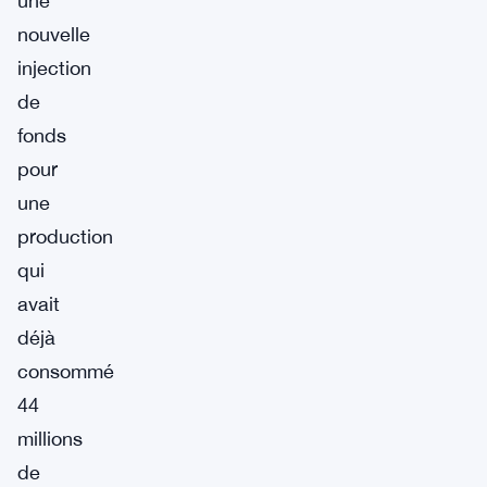
une
nouvelle
injection
de
fonds
pour
une
production
qui
avait
déjà
consommé
44
millions
de