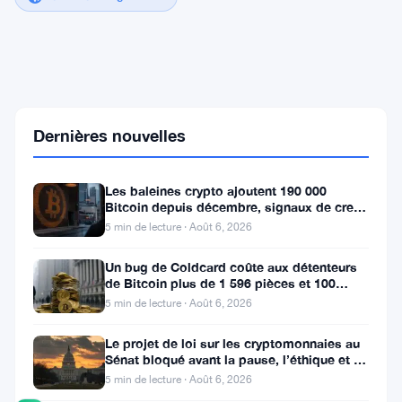
Le
réalisateur
de
Netflix
condamné
Dernières nouvelles
à
30
mois
Les baleines crypto ajoutent 190 000
après
Bitcoin depuis décembre, signaux de creux
un
du marché baissier s’accumulent
5 min de lecture · Août 6, 2026
pari
de
Un bug de Coldcard coûte aux détenteurs
11
de Bitcoin plus de 1 596 pièces et 100
millions
millions de dollars
de
5 min de lecture · Août 6, 2026
dollars
en
Le projet de loi sur les cryptomonnaies au
Dogecoin
Sénat bloqué avant la pause, l’éthique et le
FBI s’opposent
5 min de lecture · Août 6, 2026