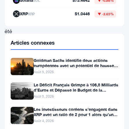
Solana
$73.4642
SOL
▼ -0.88%
« 47
Ronin »
XRP
$1.0446
XRP
▼ -2.65%
a
été
condamné
Articles connexes
à
30
Goldman Sachs identifie deux actions
européennes avec un potentiel de hausse
mois
de plus de 100 %
Août 5, 2026
après
qu’un
Le Déficit Français Grimpe à 106,8 Milliards
d’Euros et Dépasse le Budget de la
tribunal
Défense
Août 5, 2026
fédéral
Les investisseurs coréens s’engagent dans
a
XRP avec un ratio de 2 pour 1 alors qu’un
canal de 80 jours se
découvert
Août 4, 2026