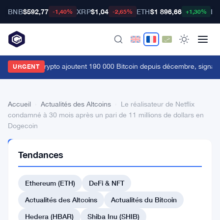
BNB
$592,77
XRP
$1,04
ETH
$1 896,66
BT
-1,40%
-2,65%
+1,30%
es baleines crypto ajoutent 190 000 Bitcoin depuis décembre, signau
URGENT
Accueil
›
Actualités des Altcoins
›
Le réalisateur de Netflix
condamné à 30 mois après un pari de 11 millions de dollars en
Dogecoin
ACTUALITÉS
Tendances
DES
ALTCOINS
Le
Ethereum (ETH)
DeFi & NFT
réalisateur
Actualités des Altcoins
Actualités du Bitcoin
de
Hedera (HBAR)
Shiba Inu (SHIB)