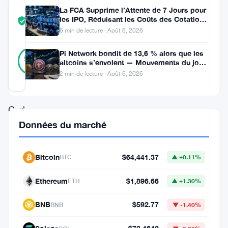
La FCA Supprime l’Attente de 7 Jours pour
COMMUNITY
les IPO, Réduisant les Coûts des Cotations
TRUST
Vérifié
au Royaume-Uni
SCORE
6 min de lecture · Août 6, 2026
19
Pi Network bondit de 13,6 % alors que les
Vérifié
95
votes
%
altcoins s’envolent — Mouvements du jour
RÉEL
6 août
2 min de lecture · Août 6, 2026
Mis à jour 1 mois il y a
Carl
Données du marché
Rinsch
va
en
Bitcoin
$64,441.37
BTC
▲ +0.11%
prison.
Ethereum
$1,896.66
ETH
▲ +1.30%
Le
réalisateur
BNB
$592.77
BNB
▼ -1.40%
de