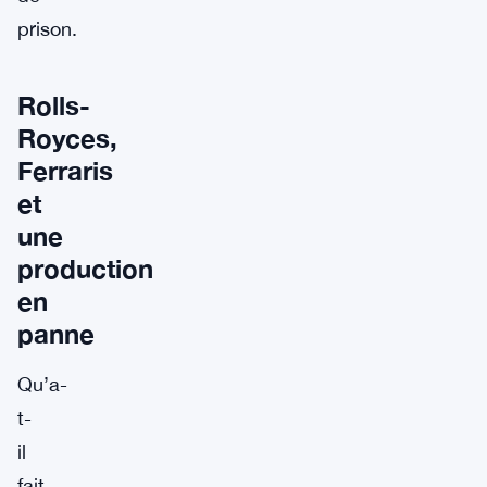
prison.
Rolls-
Royces,
Ferraris
et
une
production
en
panne
Qu’a-
t-
il
fait