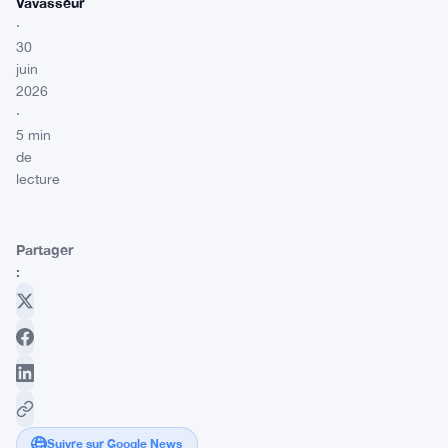
Vavasseur
·
30
juin
2026
·
5 min
de
lecture
Partager
:
Suivre sur Google News