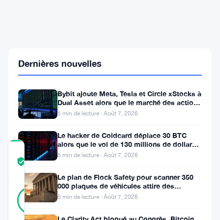
au
pouvoir
au
Japon
promeut
la
finance
Dernières nouvelles
sur
blockchain
pour
Bybit ajoute Meta, Tesla et Circle xStocks à
protéger
Dual Asset alors que le marché des actions
le
tokenisées atteint
5 min de lecture · Août 7, 2026
yen
Le hacker de Coldcard déplace 30 BTC
alors que le vol de 130 millions de dollars
COMMUNITY
entre dans une nouvelle phase
5 min de lecture · Août 7, 2026
TRUST
Vérifié
SCORE
Le plan de Flock Safety pour scanner 350
000 plaques de véhicules attire des
34
Vérifié
poursuites et le retrait du LAPD
91
6 min de lecture · Août 7, 2026
votes
%
RÉEL
Mis à jour 3 mois il y a
Le Clarity Act bloqué au Congrès, Bitcoin