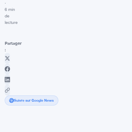
·
6 min
de
lecture
Partager
:
Suivre sur Google News
Le
parti