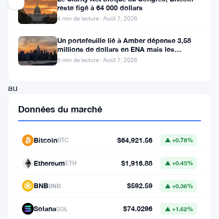
reste figé à 64 000 dollars
4 min de lecture · Août 7, 2026
Le
Un portefeuille lié à Amber dépense 3,58
parti
millions de dollars en ENA mais les
au
acheteurs ne suivent pas
5 min de lecture · Août 7, 2026
pouvoir
au
Japon
Données du marché
souhaite
mettre
Bitcoin
$64,921.56
BTC
▲ +0.78%
le
yen
Ethereum
$1,916.88
ETH
▲ +0.45%
sur
BNB
$592.59
BNB
▲ +0.36%
blockchain.
Le
Solana
$74.0296
SOL
▲ +1.62%