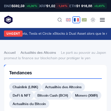
BNB
$592,59
XRP
$1,02
ETH
$1 916,88
B
+0,36%
-1,04%
+0,45%
ybit ajoute Meta, Tesla et Circle xStocks à Dual Asset alors que le ma
URGENT
Accueil
›
Actualités des Altcoins
›
Le parti au pouvoir au Japon
promeut la finance sur blockchain pour protéger le yen
ACTUALITÉS
Tendances
DES
ALTCOINS
Le
Chainlink (LINK)
Actualités des Altcoins
parti
DeFi & NFT
Bitcoin Cash (BCH)
Monero (XMR)
au
Actualités du Bitcoin
pouvoir