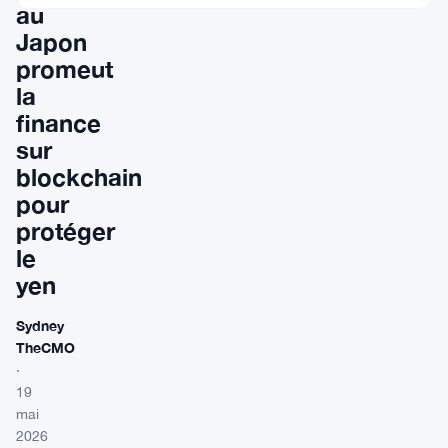
au
Japon
promeut
la
finance
sur
blockchain
pour
protéger
le
yen
Sydney
TheCMO
·
19
mai
2026