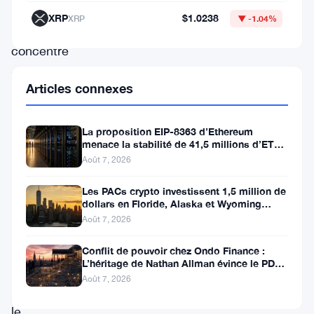
plan
XRP
$1.0238
XRP
▼ -1.04%
se
concentre
sur
Articles connexes
les
stablecoins
La proposition EIP-8363 d’Ethereum
et
menace la stabilité de 41,5 millions d’ETH
stakés et de la DeFi
les
Août 7, 2026
dépôts
Les PACs crypto investissent 1,5 million de
tokenisés
dollars en Floride, Alaska et Wyoming
après un revers au Michigan
Août 7, 2026
—
deux
Conflit de pouvoir chez Ondo Finance :
L’héritage de Nathan Allman évince le PDG
outils
Ian De Bode le 24 juillet
Août 7, 2026
que
le