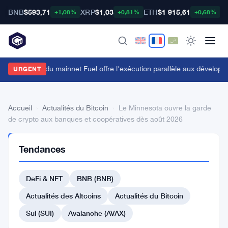
BNB
$593,71
XRP
$1,03
ETH
$1 915,61
B
+1,08%
+0,81%
+0,68%
e lancement du mainnet Fuel offre l'exécution parallèle aux développ
URGENT
Accueil
›
Actualités du Bitcoin
›
Le Minnesota ouvre la garde
de crypto aux banques et coopératives dès août 2026
ACTUALITÉS
Tendances
DU BITCOIN
Le
DeFi & NFT
BNB (BNB)
Minnesota
ouvre
Actualités des Altcoins
Actualités du Bitcoin
la
Sui (SUI)
Avalanche (AVAX)
garde