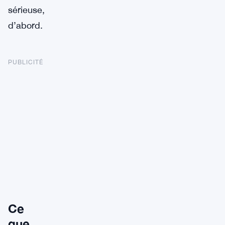
sérieuse,
d’abord.
PUBLICITÉ
Ce
que