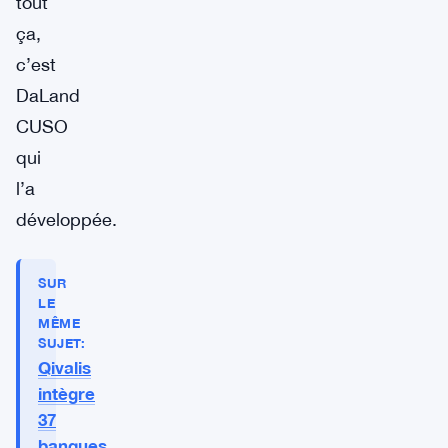
tout
ça,
c’est
DaLand
CUSO
qui
l’a
développée.
SUR
LE
MÊME
SUJET:
Qivalis
intègre
37
banques