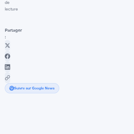
de
lecture
Partager
:
Suivre sur Google News
Le
Minnesota
ouvre
la
garde