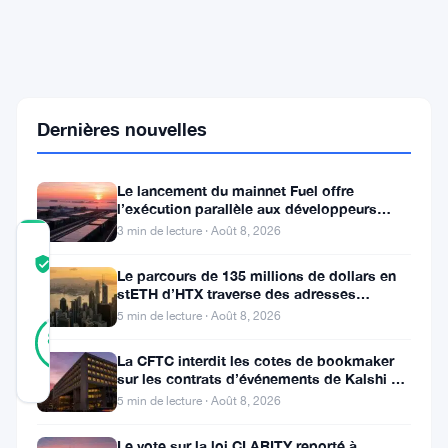
de
crypto
aux
banques
et
coopératives
Dernières nouvelles
dès
août
2026
Le lancement du mainnet Fuel offre
l’exécution parallèle aux développeurs
d’Ethereum
3 min de lecture · Août 8, 2026
COMMUNITY
TRUST
Vérifié
Le parcours de 135 millions de dollars en
SCORE
stETH d’HTX traverse des adresses
Poloniex
5 min de lecture · Août 8, 2026
8
Vérifié
88
votes
%
La CFTC interdit les cotes de bookmaker
RÉEL
sur les contrats d’événements de Kalshi et
Mis à jour 2 mois il y a
Polymarket
5 min de lecture · Août 8, 2026
Le
Le vote sur la loi CLARITY reporté à