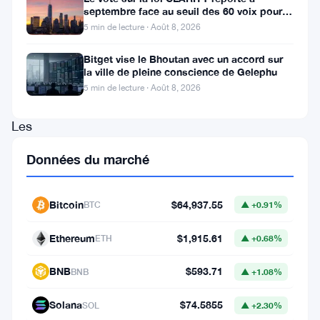
septembre face au seuil des 60 voix pour le
gouverneur
projet de loi crypto
5 min de lecture · Août 8, 2026
Tim
Walz
Bitget vise le Bhoutan avec un accord sur
la ville de pleine conscience de Gelephu
a
5 min de lecture · Août 8, 2026
signé.
Les
banques
Données du marché
du
Minnesota
Bitcoin
$64,937.55
BTC
▲ +0.91%
peuvent
désormais
Ethereum
$1,915.61
ETH
▲ +0.68%
garder
BNB
$593.71
BNB
▲ +1.08%
des
crypto-
Solana
$74.5855
SOL
▲ +2.30%