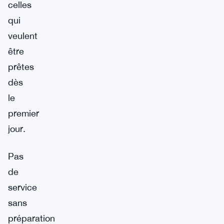
celles
qui
veulent
être
prêtes
dès
le
premier
jour.
Pas
de
service
sans
préparation