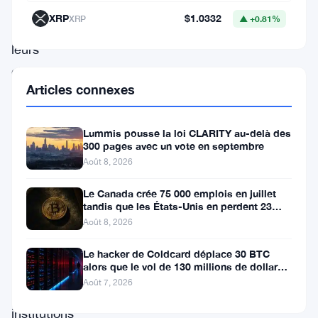
monnaies
XRP
$1.0332
XRP
▲ +0.81%
pour
leurs
clients
Articles connexes
—
et
Lummis pousse la loi CLARITY au-delà des
ça
300 pages avec un vote en septembre
change
Août 8, 2026
pas
Le Canada crée 75 000 emplois en juillet
mal
tandis que les États-Unis en perdent 23
000, Bitcoin reste à 65K
Août 8, 2026
de
choses
Le hacker de Coldcard déplace 30 BTC
alors que le vol de 130 millions de dollars
pour
entre dans une nouvelle phase
Août 7, 2026
les
institutions