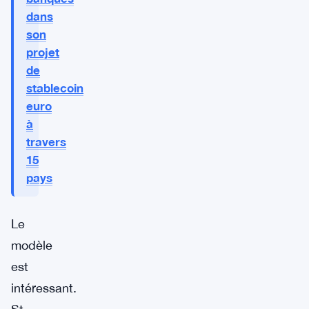
dans
son
projet
de
stablecoin
euro
à
travers
15
pays
Le
modèle
est
intéressant.