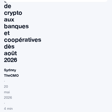
de
crypto
aux
banques
et
coopératives
dès
août
2026
Sydney
TheCMO
·
20
mai
2026
·
4 min