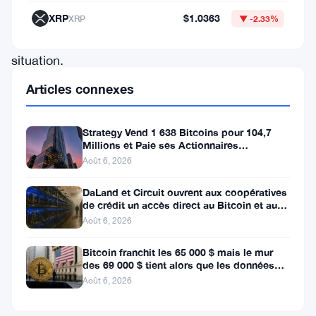
chiffré
XRP
$1.0363
XRP
▼ -2.33%
la
situation.
Il
Articles connexes
a
déclaré
Strategy Vend 1 638 Bitcoins pour 104,7
Millions et Paie ses Actionnaires
que
Privilégiés
Août 6, 2026
Strategy
devrait
DaLand et Circuit ouvrent aux coopératives
de crédit un accès direct au Bitcoin et aux
vendre
actifs numériques
Août 6, 2026
pour
Bitcoin franchit les 65 000 $ mais le mur
3
des 69 000 $ tient alors que les données
milliards
sur l’emploi se profilent
Août 6, 2026
de