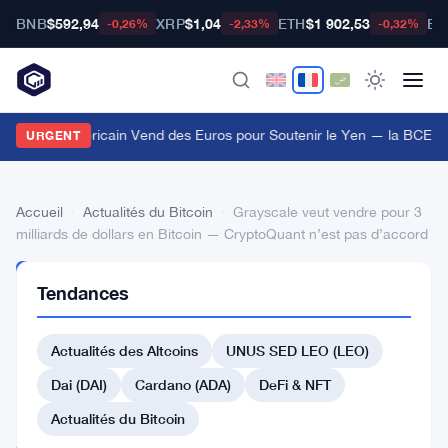
BNB
$592,94
XRP
$1,04
ETH
$1 902,53
BT
-0,26%
-2,33%
-0,32%
e Trésor Américain Vend des Euros pour Soutenir le Yen — la BCE I
URGENT
Accueil
›
Actualités du Bitcoin
›
Grayscale veut vendre pour 3
milliards de dollars en Bitcoin — CryptoQuant n’est pas d’accord
ACTUALITÉS
Tendances
DU BITCOIN
Grayscale
Actualités des Altcoins
UNUS SED LEO (LEO)
veut
vendre
Dai (DAI)
Cardano (ADA)
DeFi & NFT
pour
Actualités du Bitcoin
3