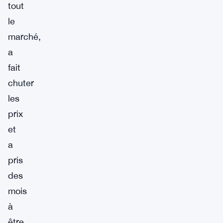
tout
le
marché,
a
fait
chuter
les
prix
et
a
pris
des
mois
à
être