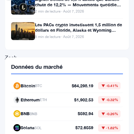
chute de 12,2% — Mouvements quotidiens
du 7 août
2 min de lecture · Août 7, 2026
Ce
qui
Les PACs crypto investissent 1,5 million de
dollars en Floride, Alaska et Wyoming
s’est
après un revers au Michigan
5 min de lecture · Août 7, 2026
passé
Zach
Données du marché
Pandl,
responsable
de
Bitcoin
$64,298.19
BTC
▼ -0.41%
la
Ethereum
$1,902.53
ETH
▼ -0.32%
recherche
chez
BNB
$592.94
BNB
▼ -0.26%
Grayscale,
Solana
$72.6559
SOL
▼ -1.82%
a