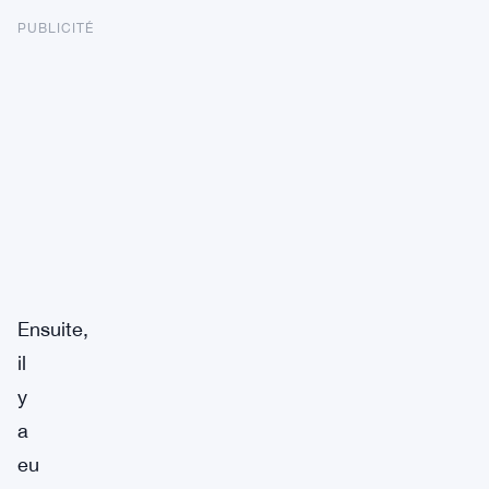
PUBLICITÉ
Ensuite,
il
y
a
eu