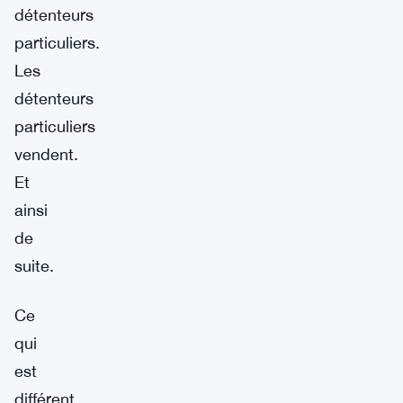
détenteurs
particuliers.
Les
détenteurs
particuliers
vendent.
Et
ainsi
de
suite.
Ce
qui
est
différent