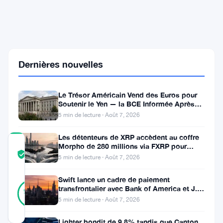
pour
3
milliards
de
dollars
en
Bitcoin
Dernières nouvelles
—
CryptoQuant
n'est
Le Trésor Américain Vend des Euros pour
pas
Soutenir le Yen — la BCE Informée Après
d'accord
Coup
5 min de lecture · Août 7, 2026
Les détenteurs de XRP accèdent au coffre
COMMUNITY
Morpho de 280 millions via FXRP pour
TRUST
Vérifié
emprunter des RLUSD
5 min de lecture · Août 7, 2026
SCORE
Swift lance un cadre de paiement
27
Vérifié
transfrontalier avec Bank of America et J.P.
96
votes
%
Morgan dans 25 pays
5 min de lecture · Août 7, 2026
RÉEL
Mis à jour 1 mois il y a
Lighter bondit de 9,8% tandis que Canton