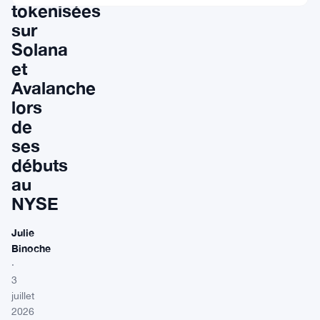
tokenisées
sur
Solana
et
Avalanche
lors
de
ses
débuts
au
NYSE
Julie
Binoche
·
3
juillet
2026