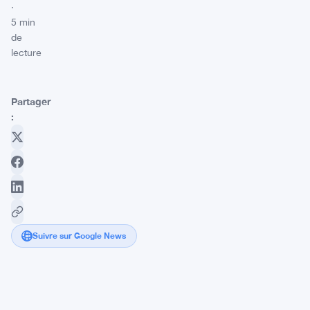
·
5 min
de
lecture
Partager
:
Suivre sur Google News
Securitize
inscrit