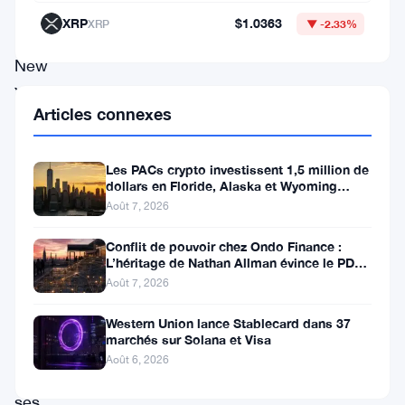
Bourse
XRP
$1.0363
XRP
▼ -2.33%
de
New
York
Articles connexes
et,
au
Les PACs crypto investissent 1,5 million de
même
dollars en Floride, Alaska et Wyoming
après un revers au Michigan
moment,
Août 7, 2026
a
Conflit de pouvoir chez Ondo Finance :
lancé
L’héritage de Nathan Allman évince le PDG
Ian De Bode le 24 juillet
Août 7, 2026
des
versions
Western Union lance Stablecard dans 37
marchés sur Solana et Visa
tokenisées
Août 6, 2026
de
ses