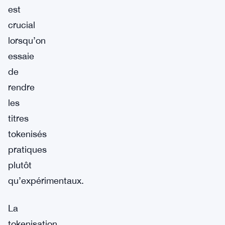
est
crucial
lorsqu’on
essaie
de
rendre
les
titres
tokenisés
pratiques
plutôt
qu’expérimentaux.
La
tokenisation