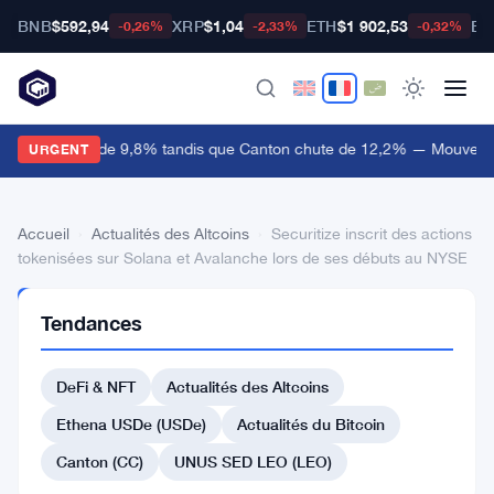
BNB
$592,94
XRP
$1,04
ETH
$1 902,53
BT
-0,26%
-2,33%
-0,32%
ighter bondit de 9,8% tandis que Canton chute de 12,2% — Mouvemen
URGENT
Accueil
›
Actualités des Altcoins
›
Securitize inscrit des actions
tokenisées sur Solana et Avalanche lors de ses débuts au NYSE
ACTUALITÉS
Tendances
DES
ALTCOINS
Securitize
DeFi & NFT
Actualités des Altcoins
inscrit
Ethena USDe (USDe)
Actualités du Bitcoin
des
Canton (CC)
UNUS SED LEO (LEO)
actions