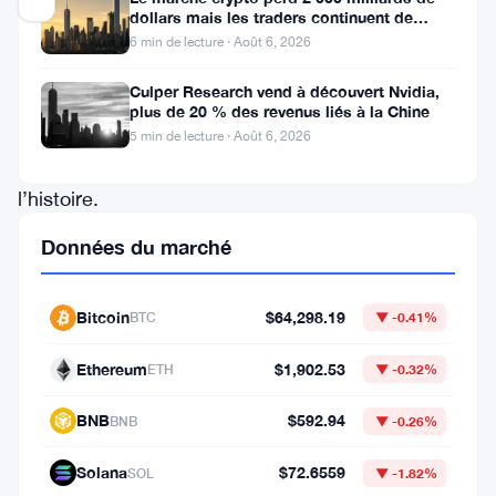
dollars mais les traders continuent de
miser sur l’effet de levier
6 min de lecture · Août 6, 2026
Securitize
Culper Research vend à découvert Nvidia,
vient
plus de 20 % des revenus liés à la Chine
de
5 min de lecture · Août 6, 2026
marquer
l’histoire.
La
Données du marché
société
a
Bitcoin
$64,298.19
BTC
▼ -0.41%
fait
ses
Ethereum
$1,902.53
ETH
▼ -0.32%
débuts
BNB
$592.94
BNB
▼ -0.26%
à
la
Solana
$72.6559
SOL
▼ -1.82%