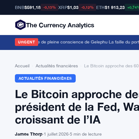
BNB
$591,18
XRP
$1,03
ETH
$1 913,23
-0,15%
-0,12%
+0,74
The Currency Analytics
accord sur la ville de pleine conscience de Gelephu
·
La faille du portef
URGENT
Accueil
›
Actualités financières
›
Le Bitcoin approche des 60 0
ACTUALITÉS FINANCIÈRES
Le Bitcoin approche des
président de la Fed, Wa
croissant de l’IA
James Thorp
·
1 juillet 2026
·
5 min de lecture