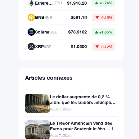
Ethereum
$1,913.23
ETH
▲ +0.74%
BNB
$591.18
BNB
▼ -0.15%
Solana
$73.9102
SOL
▲ +1.85%
XRP
$1.0300
XRP
▼ -0.12%
Articles connexes
Le dollar augmente de 0,2 %
alors que les traders anticipent
le rapport sur l’emploi aux
Août 7, 2026
États-Unis
Le Trésor Américain Vend des
Euros pour Soutenir le Yen — la
BCE Informée Après Coup
Août 7, 2026