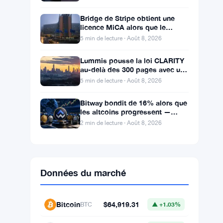
atteignent
Bridge de Stripe obtient une
licence MiCA alors que le
registre crypto de l’UE atteint
5 min de lecture · Août 8, 2026
324 prestataires
Lummis pousse la loi CLARITY
au-delà des 300 pages avec un
vote en septembre
5 min de lecture · Août 8, 2026
Bitway bondit de 16% alors que
les altcoins progressent —
Mouvements du jour 8 août
2 min de lecture · Août 8, 2026
Données du marché
Bitcoin
$64,919.31
BTC
▲ +1.03%