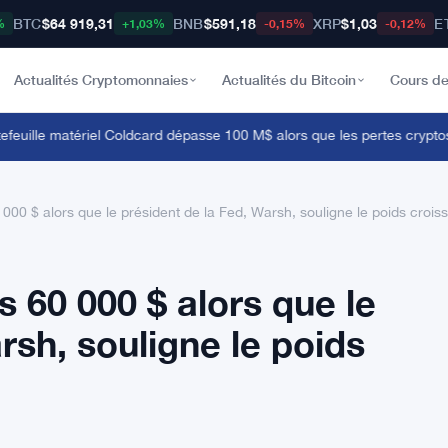
BTC
$64 919,31
BNB
$591,18
XRP
$1,03
E
%
+1,03%
-0,15%
-0,12%
Actualités Cryptomonnaies
Actualités du Bitcoin
Cours de
euille matériel Coldcard dépasse 100 M$ alors que les pertes cryptos de 
00 $ alors que le président de la Fed, Warsh, souligne le poids croiss
 60 000 $ alors que le
rsh, souligne le poids