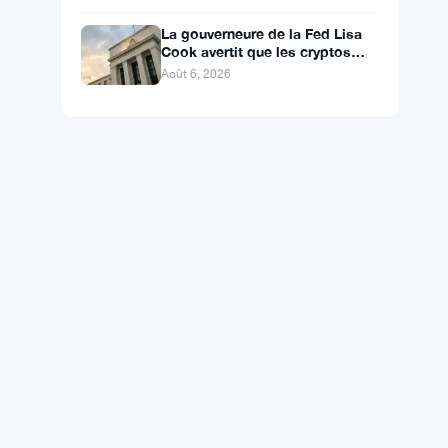
La gouverneure de la Fed Lisa
Cook avertit que les cryptos
risquent une hausse des taux
Août 6, 2026