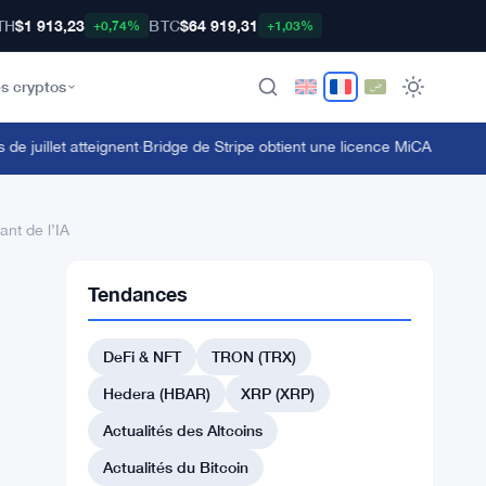
TH
$1 913,23
BTC
$64 919,31
+0,74%
+1,03%
s cryptos
juillet atteignent
·
Bridge de Stripe obtient une licence MiCA alors que le
ant de l’IA
Tendances
DeFi & NFT
TRON (TRX)
Hedera (HBAR)
XRP (XRP)
Actualités des Altcoins
Actualités du Bitcoin