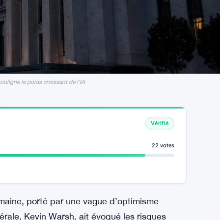
uligne le poids croissant de l'IA
Vérifié
22 votes
emaine, porté par une vague d’optimisme
érale, Kevin Warsh, ait évoqué les risques