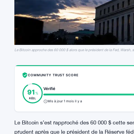
Le Bitcoin approche des 60 000 $ alors que le président de la Fed, Warsh, so
COMMUNITY TRUST SCORE
Vérifié
91
%
RÉEL
Mis à jour 1 mois il y a
Le Bitcoin s’est rapproché des 60 000 $ cette s
prudent après que le président de la Réserve féd