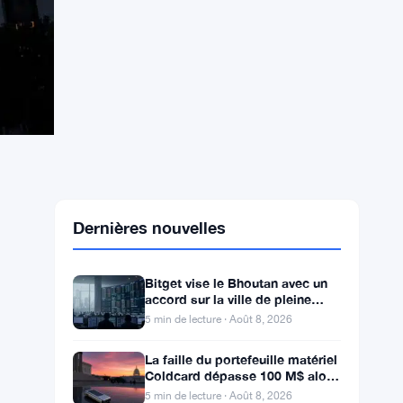
Dernières nouvelles
Bitget vise le Bhoutan avec un
accord sur la ville de pleine
conscience de Gelephu
5 min de lecture · Août 8, 2026
La faille du portefeuille matériel
Coldcard dépasse 100 M$ alors
que les pertes cryptos de juillet
5 min de lecture · Août 8, 2026