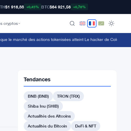
TH
$1 916,88
BTC
$64 921,56
+0,45%
+0,78%
s cryptos
e le marché des actions tokenisées atteint
·
Le hacker de Coldcard dépla
Tendances
BNB (BNB)
TRON (TRX)
Shiba Inu (SHIB)
Actualités des Altcoins
Actualités du Bitcoin
DeFi & NFT