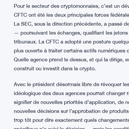
Avant cette décision, un président ne pouvait pa
commissaire de la SEC ou de la CFTC parce qu’il 
protections contre la révocation étaient une carac
intégrée au fonctionnement des agences indépend
feu entre la politique quotidienne et la surveilla
cour démolit ce pare-feu.
Pour le secteur des cryptomonnaies, c’est un dév
CFTC ont été les deux principales forces fédérale
La SEC, sous la direction précédente, a passé d
— poursuivant les échanges, qualifiant les jetons 
tribunaux. La CFTC a adopté une posture quelqu
plus ouverte à traiter certains actifs numérique
Quelle agence prend le dessus, et qui la dirige,