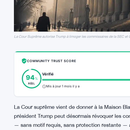
La Cour Suprême autorise Trump à limoger les commissaires de la SEC et
COMMUNITY TRUST SCORE
Vérifié
94
%
RÉEL
Mis à jour 1 mois il y a
La Cour suprême vient de donner à la Maison Bl
président Trump peut désormais révoquer les co
— sans motif requis, sans protection restante — 