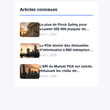
Ethereum
$1,916.88
ETH
▲ +0.45%
BNB
$592.59
BNB
▲ +0.36%
Solana
$74.0296
SOL
▲ +1.62%
XRP
$1.0238
XRP
▼ -1.04%
Articles connexes
Le plan de Flock Safety pour
scanner 350 000 plaques de
véhicules attire des poursuites
Août 7, 2026
et le retrait du LAPD
La FCA envoie des demandes
d’information à 900 entreprises
de l’Annexe 1 contre le
Août 7, 2026