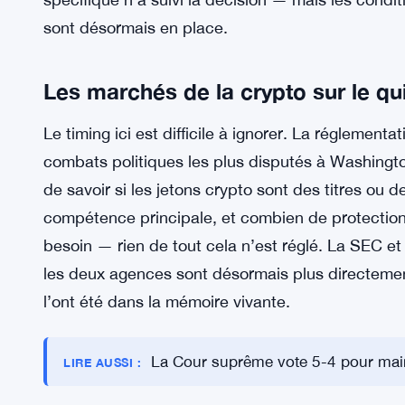
construit ou investit dans la crypto.
Avec le président désormais libre de révoquer le
idéologique des deux agences pourrait changer
signifier de nouvelles priorités d’application, de
nouvelles décisions sur l’approbation de produits
trop tôt pour dire exactement quels changement
spécifique n’a suivi la décision — mais les condi
sont désormais en place.
Les marchés de la crypto sur le qui
Le timing ici est difficile à ignorer. La réglement
combats politiques les plus disputés à Washingt
de savoir si les jetons crypto sont des titres ou 