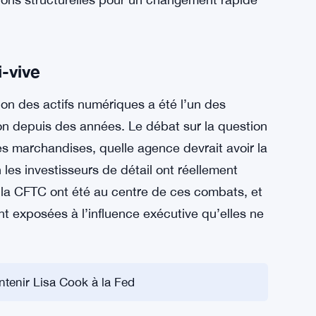
s commissaires sans motif, la composition
 rapidement. Un nouveau commissaire peut
 nouveaux calendriers de réglementation, de
 ou la poursuite de cas. Il est probablement
s sont à venir — aucune annonce de politique
tions structurelles pour un changement rapide
-vive
ation des actifs numériques a été l’un des
on depuis des années. Le débat sur la question
des marchandises, quelle agence devrait avoir la