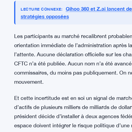
compétence principale, et combien de protection 
besoin — rien de tout cela n’est réglé. La SEC e
les deux agences sont désormais plus directement
l’ont été dans la mémoire vivante.
La Cour suprême vote 5-4 pour main
LIRE AUSSI :
Qihoo 360 et Z.ai lancent de
LECTURE CONNEXE:
stratégies opposées
Les participants au marché recalibrent probabl
orientation immédiate de l’administration après 
l’attente. Aucune déclaration officielle sur les c
CFTC n’a été publiée. Aucun nom n’a été avancé