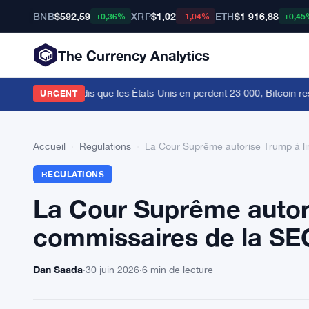
BNB
$592,59
XRP
$1,02
ETH
$1 916,88
+0,36%
-1,04%
+0,45
The Currency Analytics
 en juillet tandis que les États-Unis en perdent 23 000, Bitcoin reste
URGENT
Accueil
›
Regulations
›
La Cour Suprême autorise Trump à l
REGULATIONS
La Cour Suprême autori
commissaires de la SE
Dan Saada
·
30 juin 2026
·
6 min de lecture