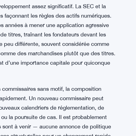
s simplement se lever et renvoyer un
n’aimait pas la direction de l’agence. Les
téristique structurelle, essentiellement
antes. Elles étaient censées créer un pare-
nce à long terme des marchés. La décision de la
eloppement assez significatif. La SEC et la
s façonnant les règles des actifs numériques.
es années à mener une application agressive
de titres, traînant les fondateurs devant les
e peu différente, souvent considérée comme
s comme des marchandises plutôt que des titres.
 est d’une importance capitale pour quiconque