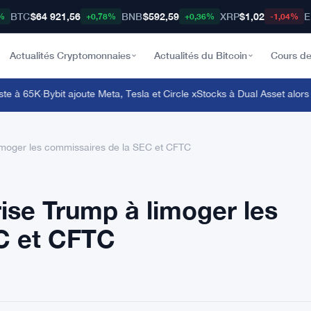
BTC
$64 921,56
BNB
$592,59
XRP
$1,02
E
%
+0,78%
+0,36%
-1,04%
Actualités Cryptomonnaies
Actualités du Bitcoin
Cours de
 à 65K
·
Bybit ajoute Meta, Tesla et Circle xStocks à Dual Asset alors qu
imoger les commissaires de la SEC et CFTC
se Trump à limoger les
C et CFTC