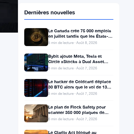
Dernières nouvelles
Le Canada crée 75 000 emplois
en juillet tandis que les États-
Unis en perdent 23 000, Bitcoin
5 min de lecture · Août 8, 2026
reste à 65K
Bybit ajoute Meta, Tesla et
Circle xStocks à Dual Asset
alors que le marché des actions
5 min de lecture · Août 7, 2026