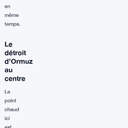
en
même
temps.
Le
détroit
d’Ormuz
au
centre
Le
point
chaud
ici
est