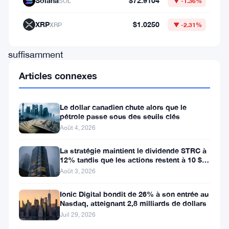
Solana
$72.9104
SOL
▼ -1.36%
et
l’Iran
XRP
$1.0250
XRP
▼ -2.31%
ont
suffisamment
secoué
Articles connexes
les
investisseurs
Le dollar canadien chute alors que le
pétrole passe sous des seuils clés
pour
Août 4, 2026
pousser
les
La stratégie maintient le dividende STRC à
12% tandis que les actions restent à 10 $
rendements
sous la valeur nominale
Août 3, 2026
dans
Ionic Digital bondit de 26% à son entrée au
les
Nasdaq, atteignant 2,8 milliards de dollars
grandes
Juil 29, 2026
économies