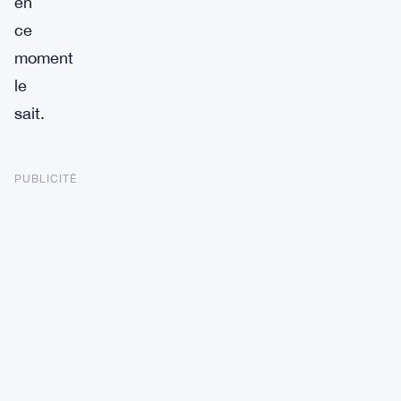
en
ce
moment
le
sait.
PUBLICITÉ