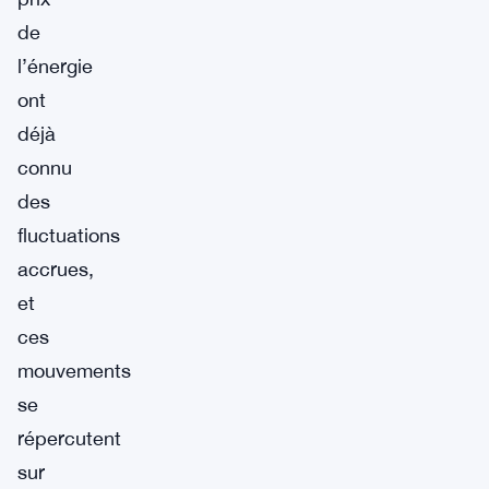
de
l’énergie
ont
déjà
connu
des
fluctuations
accrues,
et
ces
mouvements
se
répercutent
sur