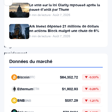
Le vote sur la loi Clarity repoussé après la
pause d’août par Thune
Les
5 min de lecture · Août 7, 2026
rendements
Ark Invest dépense 21 millions de dollars
obligataires
en actions Block malgré une chute de 6%
5 min de lecture · Août 7, 2026
mondiaux
augmentent
rapidement.
Les
Données du marché
tensions
croissantes
Bitcoin
$64,352.72
BTC
▼ -0.53%
entre
Ethereum
$1,902.93
ETH
▼ -0.28%
les
États-
BNB
$587.29
BNB
▼ -1.21%
Unis