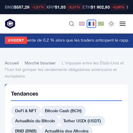
BNB
$587,29
XRP
$1,03
ETH
$1 902,93
BT
-1,21%
-2,31%
-0,28%
e dollar augmente de 0,2 % alors que les traders anticipent le rapport 
URGENT
Accueil
›
Marché boursier
›
L’impasse entre les États-Unis et
l’Iran fait grimper les rendements obligataires américains et
européens
MARCHÉ
Tendances
BOURSIER
L’impasse
DeFi & NFT
Bitcoin Cash (BCH)
entre
les
Actualités du Bitcoin
Tether USDt (USDT)
États-
BNB (BNB)
Actualités des Altcoins