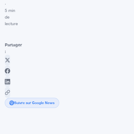
·
5 min
de
lecture
Partager
:
Suivre sur Google News
L'impasse
entre