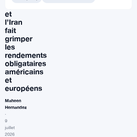
Unis
et
l’Iran
fait
grimper
les
rendements
obligataires
américains
et
européens
Maheen
Hernandez
·
9
juillet
2026