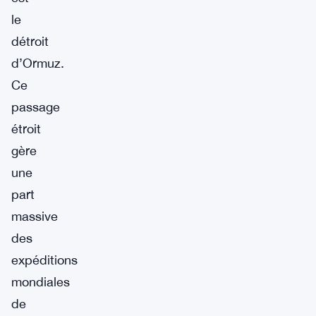
le
détroit
d’Ormuz.
Ce
passage
étroit
gère
une
part
massive
des
expéditions
mondiales
de