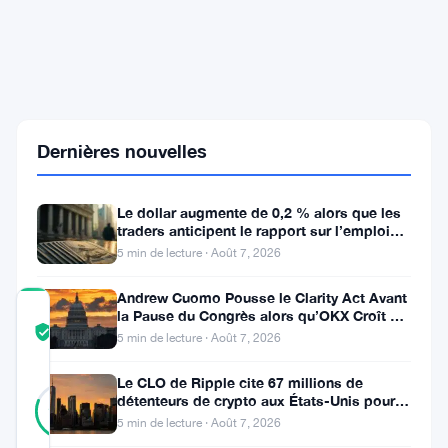
les
États-
Unis
et
l'Iran
fait
grimper
les
Dernières nouvelles
rendements
obligataires
américains
Le dollar augmente de 0,2 % alors que les
et
traders anticipent le rapport sur l’emploi
européens
aux États-Unis
5 min de lecture · Août 7, 2026
Andrew Cuomo Pousse le Clarity Act Avant
COMMUNITY
la Pause du Congrès alors qu’OKX Croît en
TRUST
Vérifié
Europe
5 min de lecture · Août 7, 2026
SCORE
Le CLO de Ripple cite 67 millions de
27
Vérifié
détenteurs de crypto aux États-Unis pour
81
votes
%
faire avancer la loi CLARITY
5 min de lecture · Août 7, 2026
RÉEL
Mis à jour 4 semaines il y a