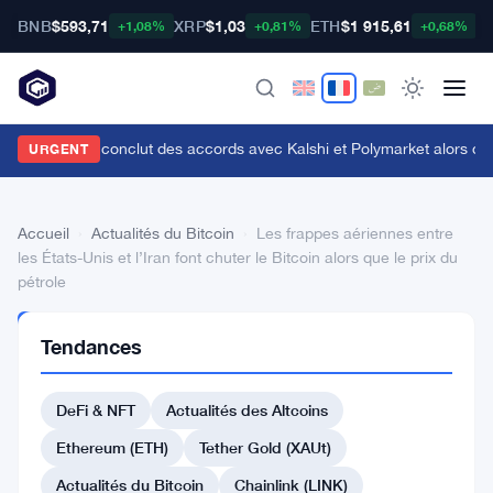
BNB
$593,71
XRP
$1,03
ETH
$1 915,61
B
+1,08%
+0,81%
+0,68%
enius Sports conclut des accords avec Kalshi et Polymarket alors que le
URGENT
Accueil
›
Actualités du Bitcoin
›
Les frappes aériennes entre
les États-Unis et l’Iran font chuter le Bitcoin alors que le prix du
pétrole
ACTUALITÉS
Tendances
DU BITCOIN
Les
DeFi & NFT
Actualités des Altcoins
frappes
aériennes
Ethereum (ETH)
Tether Gold (XAUt)
entre
Actualités du Bitcoin
Chainlink (LINK)