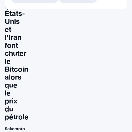
les
États-
Unis
et
l’Iran
font
chuter
le
Bitcoin
alors
que
le
prix
du
pétrole
Sakamoto