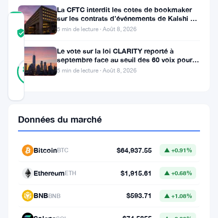
La CFTC interdit les cotes de bookmaker
sur les contrats d’événements de Kalshi et
COMMUNITY
Polymarket
5 min de lecture · Août 8, 2026
TRUST
Vérifié
SCORE
Le vote sur la loi CLARITY reporté à
septembre face au seuil des 60 voix pour le
10
Vérifié
projet de loi crypto
80
votes
5 min de lecture · Août 8, 2026
%
RÉEL
Mis à jour 1 mois il y a
Le
Données du marché
Bitcoin
est
Bitcoin
$64,937.55
BTC
▲ +0.91%
en
Ethereum
$1,915.61
ETH
▲ +0.68%
baisse.
Le
BNB
$593.71
BNB
▲ +1.08%
pétrole