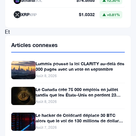
Solana
$74.5855
SOL
▲ +2.30%
est
en
XRP
$1.0332
XRP
▲ +0.81%
hausse.
Et
les
Articles connexes
marchés,
partout,
Lummis pousse la loi CLARITY au-delà des
sont
300 pages avec un vote en septembre
Août 8, 2026
plutôt
sur
Le Canada crée 75 000 emplois en juillet
tandis que les États-Unis en perdent 23
le
000, Bitcoin reste à 65K
Août 8, 2026
qui-
Le hacker de Coldcard déplace 30 BTC
vive
alors que le vol de 130 millions de dollars
en
entre dans une nouvelle phase
Août 7, 2026
ce