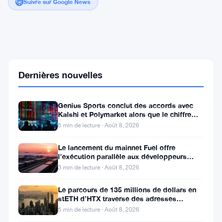
Suivre sur Google News
Les
frappes
aériennes
entre
Dernières nouvelles
les
États-
Unis
Genius Sports conclut des accords avec
et
Kalshi et Polymarket alors que le chiffre
l'Iran
d’affaires du T2 atteint
font
5 min de lecture · Août 8, 2026
chuter
le
Le lancement du mainnet Fuel offre
Bitcoin
l’exécution parallèle aux développeurs
alors
d’Ethereum
3 min de lecture · Août 8, 2026
que
le
Le parcours de 135 millions de dollars en
prix
stETH d’HTX traverse des adresses
du
Poloniex
pétrole
5 min de lecture · Août 8, 2026