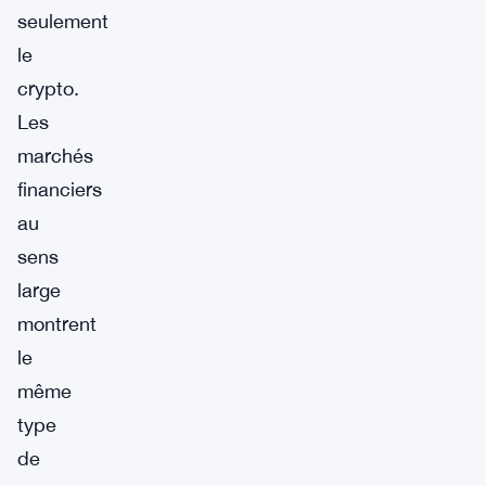
seulement
le
crypto.
Les
marchés
financiers
au
sens
large
montrent
le
même
type
de