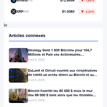
Solana
$72.6559
SOL
▼ -1.82%
SEC
appuie
XRP
$1.0363
XRP
▼ -2.33%
sur
le
frein.
Articles connexes
Fort.
Le
Strategy Vend 1 638 Bitcoins pour 104,7
10
Millions et Paie ses Actionnaires
Privilégiés
Août 6, 2026
juin,
Warren
DaLand et Circuit ouvrent aux coopératives
de crédit un accès direct au Bitcoin et aux
a
actifs numériques
Août 6, 2026
officiellement
Bitcoin franchit les 65 000 $ mais le mur
demandé
des 69 000 $ tient alors que les données
à
sur l’emploi se profilent
Août 6, 2026
la