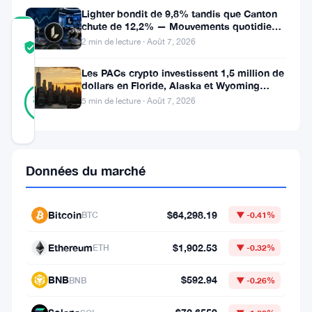
Lighter bondit de 9,8% tandis que Canton
chute de 12,2% — Mouvements quotidiens
COMMUNITY
du 7 août
2 min de lecture · Août 7, 2026
TRUST
Vérifié
SCORE
Les PACs crypto investissent 1,5 million de
dollars en Floride, Alaska et Wyoming
35
Vérifié
après un revers au Michigan
89
votes
5 min de lecture · Août 7, 2026
%
RÉEL
Mis à jour 2 mois il y a
La
Données du marché
sénatrice
Elizabeth
Bitcoin
$64,298.19
BTC
▼ -0.41%
Warren
Ethereum
$1,902.53
ETH
▼ -0.32%
veut
que
BNB
$592.94
BNB
▼ -0.26%
la