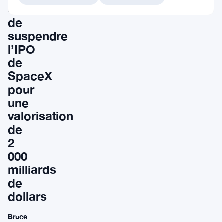
SEC
de
suspendre
l’IPO
de
SpaceX
pour
une
valorisation
de
2
000
milliards
de
dollars
Bruce