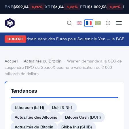
BNB
$592,94
XRP
$1,04
ETH
$1 902,53
BT
-0,26%
-2,33%
-0,32%
e Trésor Américain Vend des Euros pour Soutenir le Yen — la BCE I
URGENT
Accueil
›
Actualités du Bitcoin
›
Warren demande à la SEC de
suspendre l’IPO de SpaceX pour une valorisation de 2 000
milliards de dollars
ACTUALITÉS
Tendances
DU BITCOIN
Warren
Ethereum (ETH)
DeFi & NFT
demande
à
Actualités des Altcoins
Bitcoin Cash (BCH)
la
Actualités du Bitcoin
Shiba Inu (SHIB)