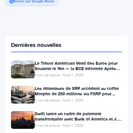
Suivre sur Google News
Warren
demande
à
la
Dernières nouvelles
SEC
de
suspendre
Le Trésor Américain Vend des Euros pour
l'IPO
Soutenir le Yen — la BCE Informée Après
de
Coup
SpaceX
5 min de lecture · Août 7, 2026
pour
une
Les détenteurs de XRP accèdent au coffre
valorisation
Morpho de 280 millions via FXRP pour
de
emprunter des RLUSD
5 min de lecture · Août 7, 2026
2
000
Swift lance un cadre de paiement
milliards
transfrontalier avec Bank of America et J.P.
de
Morgan dans 25 pays
dollars
5 min de lecture · Août 7, 2026