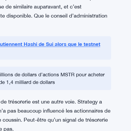
tegy fonctionne dans la direction opposée :
 Bitcoin. Les rachats contrediraient
sion de nouveaux STRC lorsque le prix est
r la dilution pourrait créer un peu d’espace
che près de la valeur nominale a historiquement
se de similaire auparavant, et c’est
ste disponible. Que le conseil d’administration
tiennent Hashi de Sui alors que le testnet