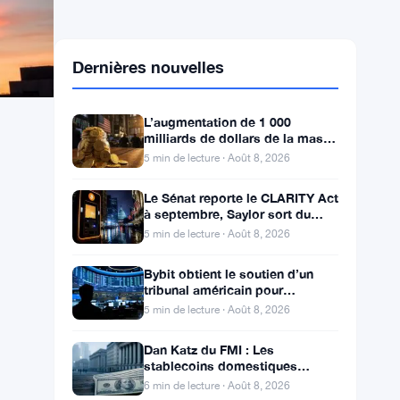
Dernières nouvelles
L’augmentation de 1 000
milliards de dollars de la masse
monétaire M2 en Chine laisse
5 min de lecture · Août 8, 2026
les traders de Bitcoin
Le Sénat reporte le CLARITY Act