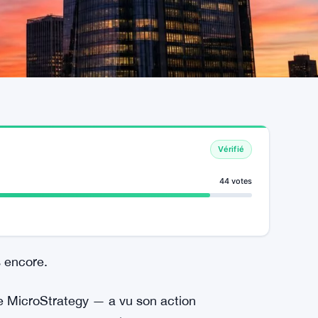
Vérifié
44 votes
s encore.
 MicroStrategy — a vu son action