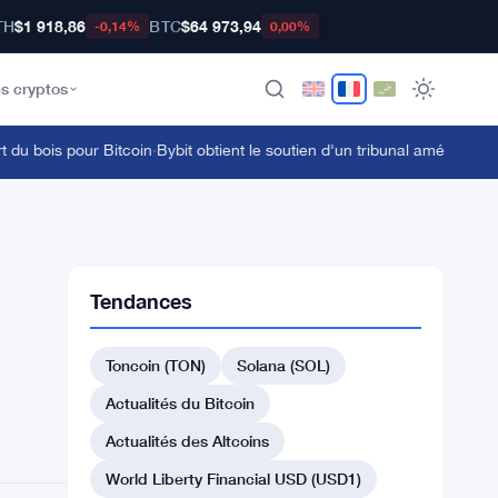
TH
$1 918,86
BTC
$64 973,94
-0,14%
0,00%
s cryptos
 bois pour Bitcoin
·
Bybit obtient le soutien d'un tribunal américain pou
Tendances
Toncoin (TON)
Solana (SOL)
Actualités du Bitcoin
Actualités des Altcoins
World Liberty Financial USD (USD1)