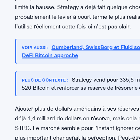
aucun intérêt pour cela. Le modèle entier de Stra
vendre STRC, lever des capitaux, acheter plus de
fondamentalement tout le plan.
Une deuxième option consiste à suspendre l’émis
proche de 100,01 $. La logique est simple. Arrête
pour que l’action s’apprécie, puisque l’offre fraî
limité la hausse. Strategy a déjà fait quelque cho
probablement le levier à court terme le plus réali
l’utilise réellement cette fois-ci n’est pas clair.
Cumberland, SwissBorg et Fluid sou
VOIR AUSSI:
DeFi Bitcoin approche