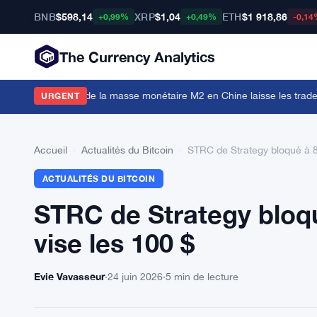
BNB
$598,14
XRP
$1,04
ETH
$1 918,86
+0,99%
+0,49%
-0,14
The Currency Analytics
ards de dollars de la masse monétaire M2 en Chine laisse les traders 
URGENT
Accueil
›
Actualités du Bitcoin
›
STRC de Strategy bloqué à 87
ACTUALITÉS DU BITCOIN
STRC de Strategy bloqu
vise les 100 $
Evie Vavasseur
·
24 juin 2026
·
5 min de lecture