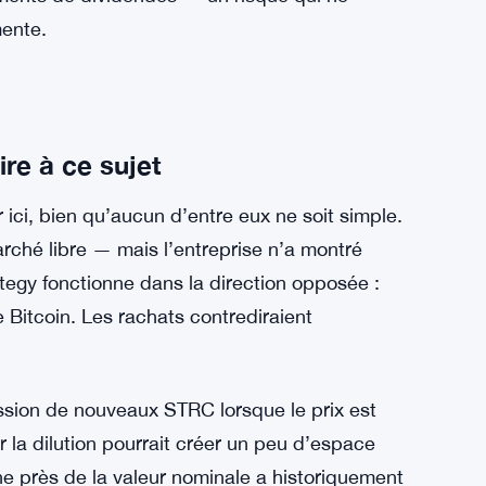
estisseurs axés sur le revenu. Ce n’est
nde de 12 % sur une action préférentielle qui
commence à ressembler moins à une récompense
ment augmente, plus le marché dit qu’il ne fait
seil d’administration conserve toute latitude
ments de dividendes — un risque qui ne
mente.
re à ce sujet
 ici, bien qu’aucun d’entre eux ne soit simple.
rché libre — mais l’entreprise n’a montré