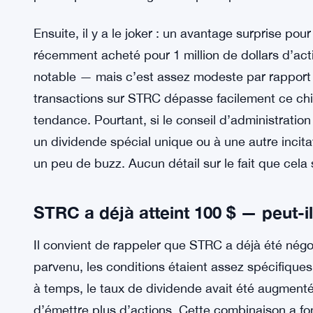
Strategy vend pour 335,5 mi
PLUS DE CONTEXTE :
520 Bitcoin et renforcer sa réserve de trésorerie 
Ajouter plus de dollars américains à ses réserves 
déjà 1,4 milliard de dollars en réserve, mais cel
STRC. Le marché semble pour l’instant ignorer ce
plus important changerait la perception. Peut-êtr
Ensuite, il y a le joker : un avantage surprise po
récemment acheté pour 1 million de dollars d’ac
notable — mais c’est assez modeste par rapport 
transactions sur STRC dépasse facilement ce chif
tendance. Pourtant, si le conseil d’administrati
un dividende spécial unique ou à une autre incita
un peu de buzz. Aucun détail sur le fait que cela 