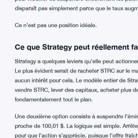
Cela semble être une bonne nouvelle pour les inv
probablement pas le cas. Un rendement de divide
a déjà du mal à maintenir sa valeur nominale 
et plus à un signe d’avertissement. Plus le rende
pas confiance au prix pour rester élevé. Et le con
pour modifier ou suspendre entièrement les paie
disparaît pas simplement parce que le taux aug
Ce n’est pas une position idéale.
Ce que Strategy peut réellement fai
Strategy a quelques leviers qu’elle peut actionner
Le plus évident serait de racheter STRC sur le ma