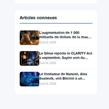
Ethereum
$1,918.86
ETH
▼ -0.14%
BNB
$598.14
BNB
▲ +0.99%
Solana
$75.4546
SOL
▲ +1.77%
XRP
$1.0408
XRP
▲ +0.49%
Articles connexes
L’augmentation de 1 000
milliards de dollars de la masse
monétaire M2 en Chine laisse
Août 8, 2026
les traders de Bitcoin
Le Sénat reporte le CLARITY Act