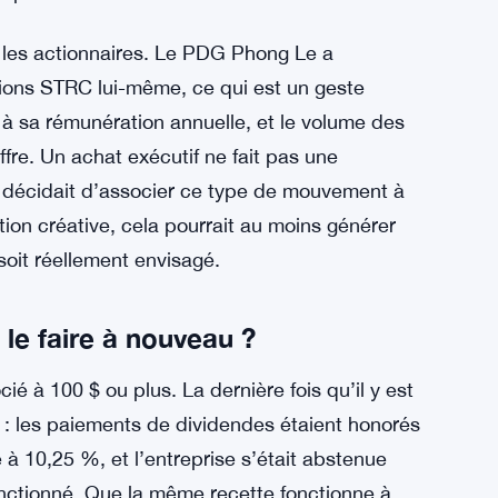
llions de dollars d’actions MSTR pour acheter
de 1,4 milliard de dollars
de trésorerie est une autre voie. Strategy a
a n’a pas beaucoup influencé les actionnaires de
 coussin. Peut-être qu’un signal de trésorerie
e pas.
ur les actionnaires. Le PDG Phong Le a
tions STRC lui-même, ce qui est un geste
à sa rémunération annuelle, et le volume des
fre. Un achat exécutif ne fait pas une
on décidait d’associer ce type de mouvement à
tion créative, cela pourrait au moins générer
soit réellement envisagé.