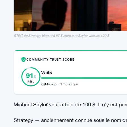
STRC de Strategy bloqué à 87 $ alors que Saylor vise les 100 $
COMMUNITY TRUST SCORE
Vérifié
91
%
RÉEL
Mis à jour 1 mois il y a
Michael Saylor veut atteindre 100 $. Il n’y est pa
Strategy — anciennement connue sous le nom de