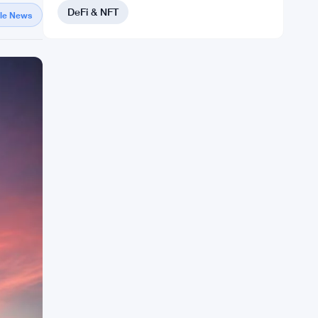
DeFi & NFT
gle News