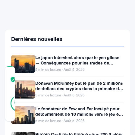
et
vise
le
top
2
européen
Dernières nouvelles
des
trésoreries
Bitcoin
Le japon intervient alors que le yen glisse
— Conséquences pour les trades de
portage crypto
5 min de lecture · Août 5, 2026
COMMUNITY
TRUST
Vérifié
Donavan McKinney bat le pari de 2 millions
SCORE
de dollars des cryptos dans la primaire du
13e district du Michigan
5 min de lecture · Août 5, 2026
38
Vérifié
87
votes
%
Le fondateur de Few and Far inculpé pour
RÉEL
détournement de 10 millions vers le jeu et
Mis à jour 1 mois il y a
l’immobilier
5 min de lecture · Août 5, 2026
Les
Bitcoin Cash reste bloqué sous 200 $ alors