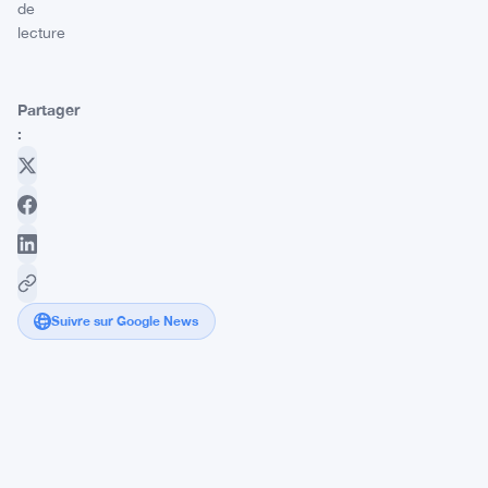
de
lecture
Partager
:
Suivre sur Google News
H100
rachète
deux
firmes
norvégiennes