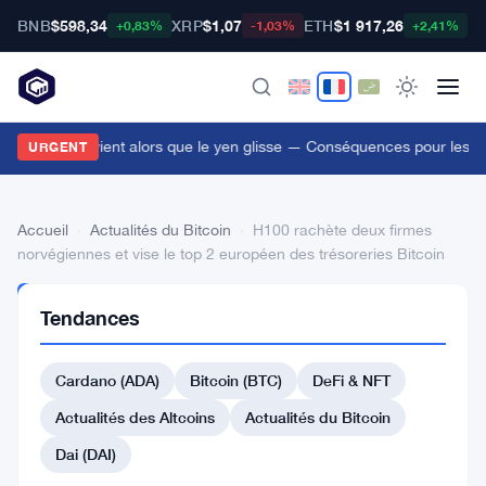
BNB
$598,34
XRP
$1,07
ETH
$1 917,26
B
+0,83%
-1,03%
+2,41%
e japon intervient alors que le yen glisse — Conséquences pour les tr
URGENT
Accueil
›
Actualités du Bitcoin
›
H100 rachète deux firmes
norvégiennes et vise le top 2 européen des trésoreries Bitcoin
ACTUALITÉS
Tendances
DU BITCOIN
H100
Cardano (ADA)
Bitcoin (BTC)
DeFi & NFT
rachète
deux
Actualités des Altcoins
Actualités du Bitcoin
firmes
Dai (DAI)
norvégiennes