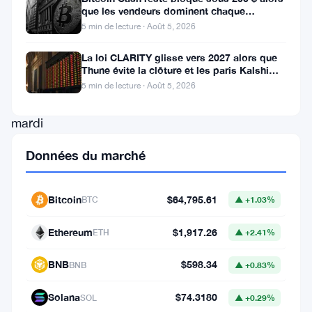
que les vendeurs dominent chaque
actionnaires
tentative de rallye
5 min de lecture · Août 5, 2026
de
H100
La loi CLARITY glisse vers 2027 alors que
Thune évite la clôture et les paris Kalshi
ont
évoluent
5 min de lecture · Août 5, 2026
tranché
mardi
à
Données du marché
Stockholm.
Feu
Bitcoin
$64,795.61
BTC
▲ +1.03%
vert
pour
Ethereum
$1,917.26
ETH
▲ +2.41%
l’acquisition
BNB
$598.34
BNB
▲ +0.83%
de
deux
Solana
$74.3180
SOL
▲ +0.29%