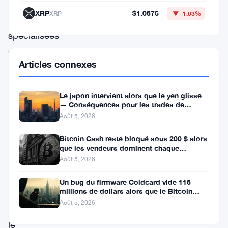
sociétés
XRP
$1.0675
XRP
▼ -1.03%
norvégiennes
spécialisées
dans
Articles connexes
la
détention
Le japon intervient alors que le yen glisse
de
— Conséquences pour les trades de
bitcoin
portage crypto
Août 5, 2026
—
Bitcoin Cash reste bloqué sous 200 $ alors
un
que les vendeurs dominent chaque
tentative de rallye
Août 5, 2026
vote
qui
Un bug du firmware Coldcard vide 116
millions de dollars alors que le Bitcoin
va
reste proche de 64 000 $
Août 5, 2026
propulser
le