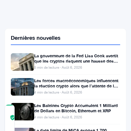
Le
Salvador
Rachète
du
Bitcoin
sous
66
Dernières nouvelles
000
Dollars
et
La gouverneure de la Fed Lisa Cook avertit
Flirte
que les cryptos risquent une hausse des
avec
taux
7
5 min de lecture · Août 6, 2026
600
BTC
Les forces macroéconomiques influencent
en
la réaction crypto alors que l’attente de la
Réserves
Fed se poursuit
4 min de lecture · Août 6, 2026
Les Baleines Crypto Accumulent 1 Milliard
de Dollars en Bitcoin, Ethereum et XRP
COMMUNITY
4 min de lecture · Août 6, 2026
TRUST
Vérifié
SCORE
La date limite de MiCA expose 1 700