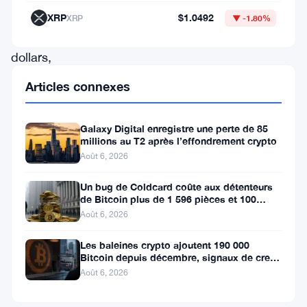
66
XRP
$1.0492
XRP
▼ -1.80%
000
dollars,
le
Articles connexes
gouvernement
de
Galaxy Digital enregistre une perte de 85
Nayib
millions au T2 après l’effondrement crypto
Août 6, 2026
Bukele
renforce
Un bug de Coldcard coûte aux détenteurs
de Bitcoin plus de 1 596 pièces et 100
ses
millions de dollars
Août 6, 2026
réserves,
Les baleines crypto ajoutent 190 000
qui
Bitcoin depuis décembre, signaux de creux
s’approchent
du marché baissier s’accumulent
Août 6, 2026
maintenant