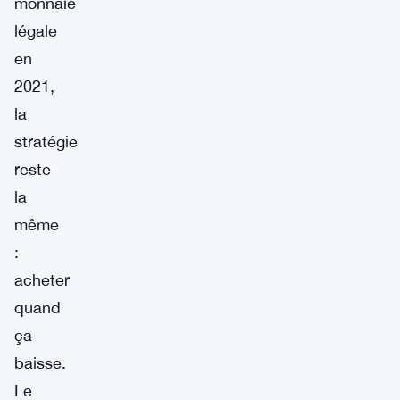
monnaie
légale
en
2021,
la
stratégie
reste
la
même
:
acheter
quand
ça
baisse.
Le