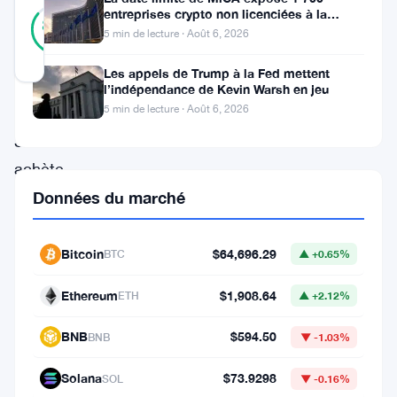
35
entreprises crypto non licenciées à la
Vérifié
86
votes
fraude par usurpation
%
5 min de lecture · Août 6, 2026
RÉEL
Mis à jour 2 mois il y a
Les appels de Trump à la Fed mettent
l’indépendance de Kevin Warsh en jeu
5 min de lecture · Août 6, 2026
Le
Salvador
achète
encore.
Données du marché
Alors
que
Bitcoin
$64,696.29
BTC
▲ +0.65%
le
Ethereum
$1,908.64
ETH
▲ +2.12%
Bitcoin
glisse
BNB
$594.50
BNB
▼ -1.03%
sous
Solana
$73.9298
SOL
▼ -0.16%
les