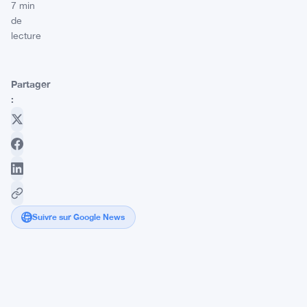
7 min
de
lecture
Partager
:
Suivre sur Google News
Garlinghouse
de
Ripple