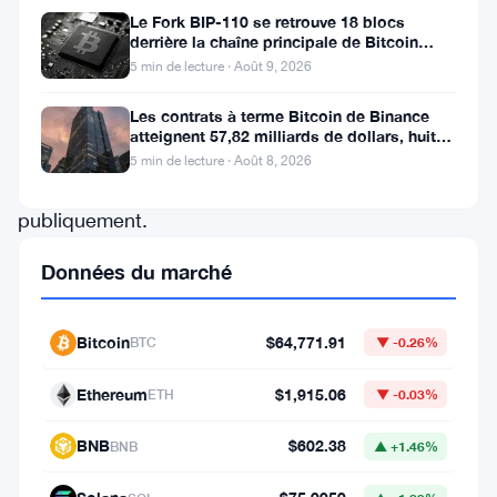
Le
Le Fork BIP-110 se retrouve 18 blocs
derrière la chaîne principale de Bitcoin
PDG
après la scission des Roughnecks
5 min de lecture · Août 9, 2026
de
Ripple
Les contrats à terme Bitcoin de Binance
atteignent 57,82 milliards de dollars, huit
s’est
fois le volume du marché
5 min de lecture · Août 8, 2026
exprimé
publiquement.
Brad
Données du marché
Garlinghouse
a
Bitcoin
$64,771.91
BTC
▼ -0.26%
déclaré
à
Ethereum
$1,915.06
ETH
▼ -0.03%
la
BNB
$602.38
BNB
▲ +1.46%
foule
lors