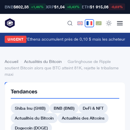
BNB
$602,38
XRP
$1,04
ETH
$1 915,06
B
+1,46%
+0,43%
-0,03%
es baleines d'Ethena accumulent près de 0,10 $ mais les acheteurs de d
URGENT
Accueil
›
Actualités du Bitcoin
›
Garlinghouse de Ripple
soutient Bitcoin alors que BTC atteint 81K, rejette le tribalisme
maxi
ACTUALITÉS
Tendances
DU BITCOIN
Garlinghouse
Shiba Inu (SHIB)
BNB (BNB)
DeFi & NFT
de
Ripple
Actualités du Bitcoin
Actualités des Altcoins
soutient
Dogecoin (DOGE)