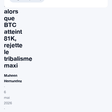
Bitcoin
alors
que
BTC
atteint
81K,
rejette
le
tribalisme
maxi
Maheen
Hernandez
·
6
mai
2026
·