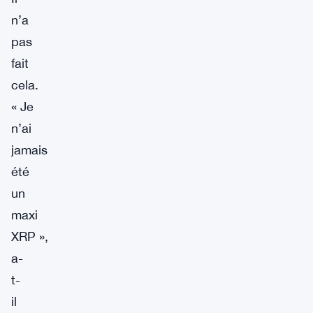
n’a
pas
fait
cela.
« Je
n’ai
jamais
été
un
maxi
XRP »,
a-
t-
il