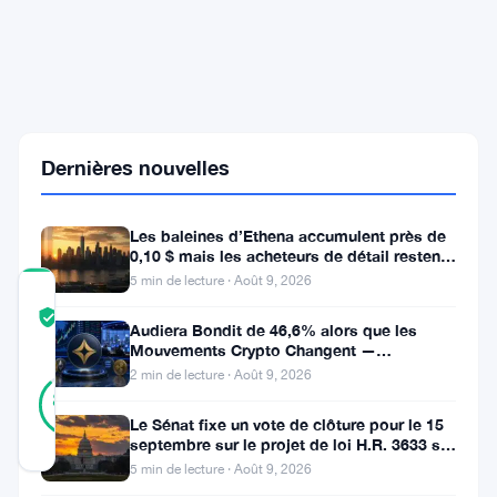
soutient
Bitcoin
alors
que
BTC
atteint
81K,
rejette
Dernières nouvelles
le
tribalisme
maxi
Les baleines d’Ethena accumulent près de
0,10 $ mais les acheteurs de détail restent
à l’écart
5 min de lecture · Août 9, 2026
COMMUNITY
TRUST
Vérifié
Audiera Bondit de 46,6% alors que les
SCORE
Mouvements Crypto Changent —
Mouvements Quotidiens 9 Août
2 min de lecture · Août 9, 2026
8
Vérifié
88
votes
%
Le Sénat fixe un vote de clôture pour le 15
RÉEL
septembre sur le projet de loi H.R. 3633 sur
Mis à jour 3 mois il y a
le marché des cryptos
5 min de lecture · Août 9, 2026