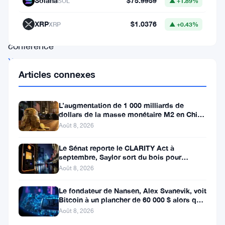
Solana
$75.9959
SOL
▲ +1.89%
de
XRP
$1.0376
XRP
▲ +0.43%
la
conférence
XRP
Articles connexes
Consensus
2026
L’augmentation de 1 000 milliards de
qu’il
dollars de la masse monétaire M2 en Chine
n’est
laisse les traders de Bitcoin
Août 8, 2026
pas
Le Sénat reporte le CLARITY Act à
un
septembre, Saylor sort du bois pour
Bitcoin
Août 8, 2026
puriste
de
Le fondateur de Nansen, Alex Svanevik, voit
Bitcoin à un plancher de 60 000 $ alors que
XRP
les actifs tokenisés
Août 8, 2026
et