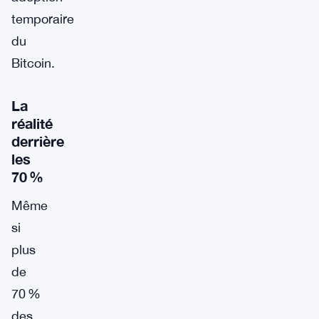
temporaire
du
Bitcoin.
La
réalité
derrière
les
70 %
Même
si
plus
de
70 %
des