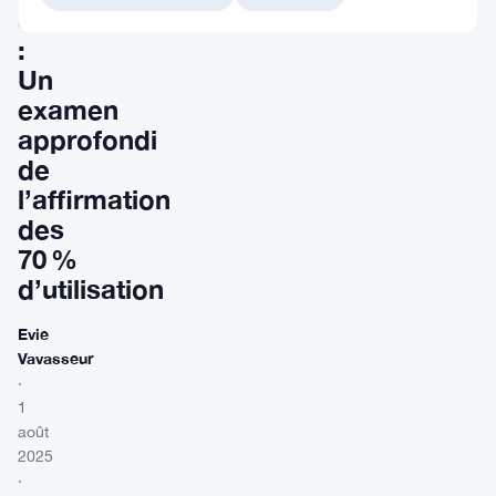
Salvador
:
Un
examen
approfondi
de
l’affirmation
des
70 %
d’utilisation
Evie
Vavasseur
·
1
août
2025
·