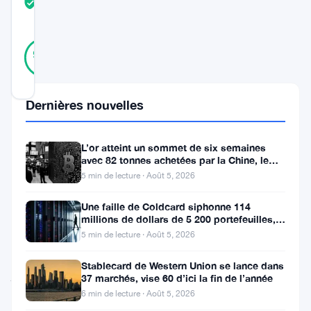
TRUST
Vérifié
SCORE
25
Vérifié
92
votes
%
RÉEL
Mis à jour 1 an il y a
Dernières nouvelles
Le
Salvador
L’or atteint un sommet de six semaines
avec 82 tonnes achetées par la Chine, le
a
Bitcoin stagne
5 min de lecture · Août 5, 2026
fait
Une faille de Coldcard siphonne 114
la
millions de dollars de 5 200 portefeuilles,
une
renforçant l’attrait des ETF
5 min de lecture · Août 5, 2026
des
Stablecard de Western Union se lance dans
journaux
37 marchés, vise 60 d’ici la fin de l’année
en
6 min de lecture · Août 5, 2026