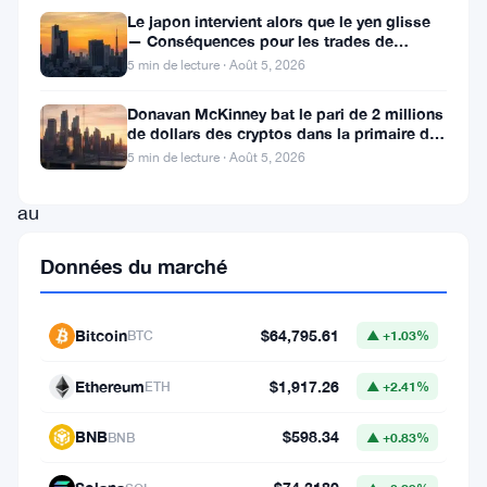
2021
Le japon intervient alors que le yen glisse
— Conséquences pour les trades de
en
portage crypto
5 min de lecture · Août 5, 2026
devenant
le
Donavan McKinney bat le pari de 2 millions
de dollars des cryptos dans la primaire du
premier
13e district du Michigan
5 min de lecture · Août 5, 2026
pays
au
monde
Données du marché
à
adopter
Bitcoin
$64,795.61
BTC
▲ +1.03%
le
Bitcoin
Ethereum
$1,917.26
ETH
▲ +2.41%
comme
BNB
$598.34
BNB
▲ +0.83%
monnaie
légale.