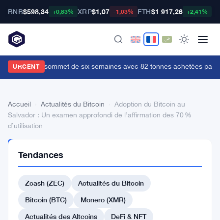
BNB
$598,34
XRP
$1,07
ETH
$1 917,26
B
+0,83%
-1,03%
+2,41%
'or atteint un sommet de six semaines avec 82 tonnes achetées par la 
URGENT
Accueil
›
Actualités du Bitcoin
›
Adoption du Bitcoin au
Salvador : Un examen approfondi de l’affirmation des 70 %
d’utilisation
ACTUALITÉS
Tendances
DU BITCOIN
Adoption
Zcash (ZEC)
Actualités du Bitcoin
du
Bitcoin
Bitcoin (BTC)
Monero (XMR)
au
Actualités des Altcoins
DeFi & NFT