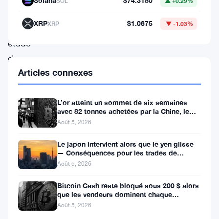
Solana
$74.3180
SOL
▲ +0.29%
Récemment,
XRP
$1.0675
XRP
▼ -1.03%
une
étude
de
Articles connexes
l’Université
Cornell
L’or atteint un sommet de six semaines
a
avec 82 tonnes achetées par la Chine, le
ravivé
Bitcoin stagne
Août 5, 2026
l’intérêt,
Le japon intervient alors que le yen glisse
affirmant
— Conséquences pour les trades de
portage crypto
que
Août 5, 2026
plus
Bitcoin Cash reste bloqué sous 200 $ alors
de
que les vendeurs dominent chaque
tentative de rallye
Août 5, 2026
70 %