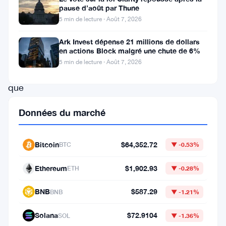
pause d’août par Thune
Zcash,
5 min de lecture · Août 7, 2026
Zooko
Wilcox,
Ark Invest dépense 21 millions de dollars
en actions Block malgré une chute de 6%
a
5 min de lecture · Août 7, 2026
déclaré
que
le
Données du marché
modèle
Mythos
Bitcoin
$64,352.72
BTC
▼ -0.53%
AI
d’Anthropic
Ethereum
$1,902.93
ETH
▼ -0.28%
n’avait
BNB
$587.29
BNB
▼ -1.21%
trouvé
aucun
Solana
$72.9104
SOL
▼ -1.36%