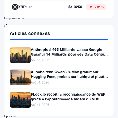
autre
XRP
$1.0250
XRP
▼ -2.31%
bug
significatif
dans
Articles connexes
le
protocole
Anthropic à 965 Milliards Laisse Google
de
Garantir 14 Milliards pour ses Data Centers
confidentialité
au Texas
Août 5, 2026
du
Alibaba rend Qwen3.8-Max gratuit sur
réseau.
Hugging Face, pariant sur l’ubiquité plutôt
que les benchmarks
L’annonce
Août 4, 2026
est
FLock.io reçoit la reconnaissance du WEF
intervenue
grâce à l’apprentissage fédéré du NHS
pour plus de 400 patients
Août 4, 2026
après
qu’un