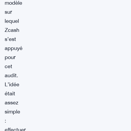
modèle
sur
lequel
Zcash
s’est
appuyé
pour
cet
audit.
L’idée
était
assez
simple
:
effectuer