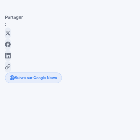
Partager
:
Suivre sur Google News
Zcash
valide
l'audit
Mythos
AI
après
correction