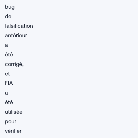
bug
de
falsification
antérieur
a
été
corrigé,
et
l’IA
a
été
utilisée
pour
vérifier