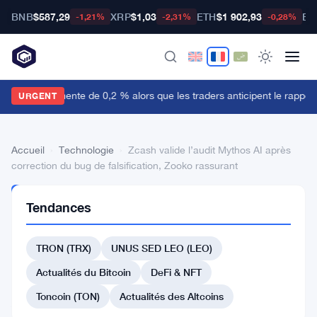
BNB
$587,29
XRP
$1,03
ETH
$1 902,93
BT
-1,21%
-2,31%
-0,28%
e dollar augmente de 0,2 % alors que les traders anticipent le rapport 
URGENT
Accueil
›
Technologie
›
Zcash valide l’audit Mythos AI après
correction du bug de falsification, Zooko rassurant
TECHNOLOGIE
Tendances
Zcash
valide
TRON (TRX)
UNUS SED LEO (LEO)
l’audit
Actualités du Bitcoin
DeFi & NFT
Mythos
Toncoin (TON)
Actualités des Altcoins
AI