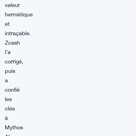
valeur
hermétique
et
intraçable.
Zcash
l’a
corrigé,
puis
a
confié
les
clés
à
Mythos