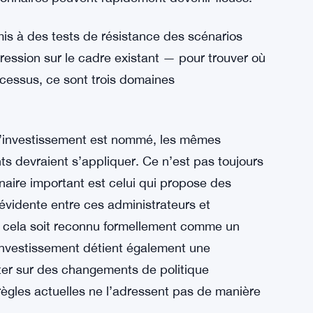
ur Commun
e structure particulière. Ce sont des
ules d’investissement. Des conseils
ègent au-dessus des gestionnaires
 En pratique, les relations entre les grands
ionnaires peuvent rapidement devenir floues.
is à des tests de résistance des scénarios
ression sur le cadre existant — pour trouver où
ocessus, ce sont trois domaines
d’investissement est nommé, les mêmes
nts devraient s’appliquer. Ce n’est pas toujours