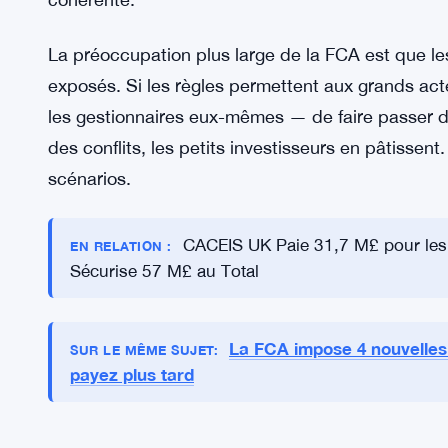
le cas actuellement. Deuxièmement : si un action
administrateurs du conseil, il y a une association
l’actionnaire qui les a proposés. La FCA veut q
conflit. Troisièmement : lorsqu’un gestionnaire d
participation importante dans le fonds et peut v
d’investissement, c’est un conflit direct — et les
cohérente.
La préoccupation plus large de la FCA est que les
exposés. Si les règles permettent aux grands act
les gestionnaires eux-mêmes — de faire passer 
des conflits, les petits investisseurs en pâtissent. 
scénarios.