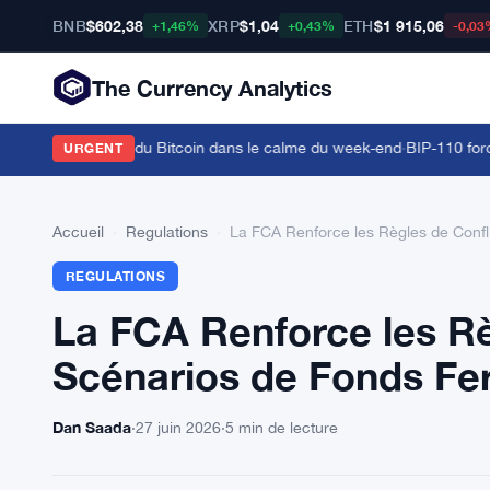
BNB
$602,38
XRP
$1,04
ETH
$1 915,06
+1,46%
+0,43%
-0,03
The Currency Analytics
 la dominance du Bitcoin dans le calme du week-end
·
BIP-110 force 
URGENT
Accueil
›
Regulations
›
La FCA Renforce les Règles de Confl
REGULATIONS
La FCA Renforce les Rè
Scénarios de Fonds F
Dan Saada
·
27 juin 2026
·
5 min de lecture