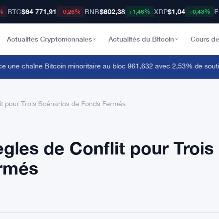
BTC
$64 771,91
BNB
$602,38
XRP
$1,04
E
%
-0,26%
+1,46%
+0,43%
Actualités Cryptomonnaies
Actualités du Bitcoin
Cours de
une chaîne Bitcoin minoritaire au bloc 961,632 avec 2,53% de soutien
it pour Trois Scénarios de Fonds Fermés
gles de Conflit pour Trois
ermés