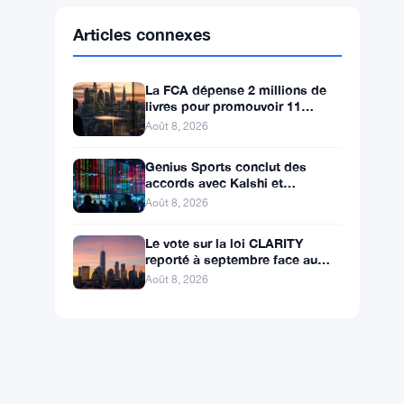
Ethereum
$1,915.06
ETH
▼ -0.03%
BNB
$602.38
BNB
▲ +1.46%
Solana
$75.9959
SOL
▲ +1.89%
XRP
$1.0376
XRP
▲ +0.43%
Articles connexes
La FCA dépense 2 millions de
livres pour promouvoir 11
millions de vues de plaintes sur
Août 8, 2026
le financement
Genius Sports conclut des
accords avec Kalshi et
Polymarket alors que le chiffre
Août 8, 2026