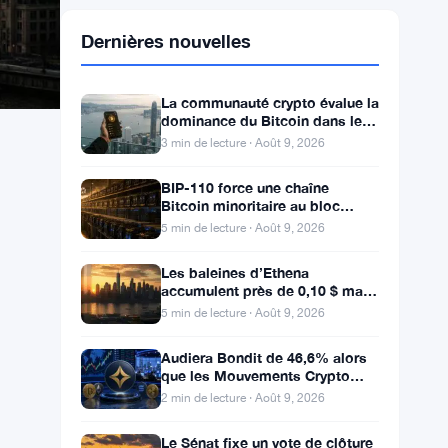
Dernières nouvelles
La communauté crypto évalue la
dominance du Bitcoin dans le
calme du week-end
3 min de lecture · Août 9, 2026
BIP-110 force une chaîne
Bitcoin minoritaire au bloc
961,632 avec 2,53% de soutien
5 min de lecture · Août 9, 2026