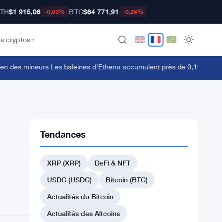
TH
$1 915,06
BTC
$64 771,91
-0,03%
-0,26%
s cryptos
 des mineurs
·
Les baleines d'Ethena accumulent près de 0,10 $ mais les 
Tendances
XRP (XRP)
DeFi & NFT
USDC (USDC)
Bitcoin (BTC)
Actualités du Bitcoin
Actualités des Altcoins