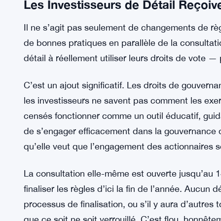
CACEIS UK Paie 31,7 M£ pour les 
EN RELATION :
Sécurise 57 M£ au Total
La FCA impose 4 nouvelles 
SUR LE MÊME SUJET:
payez plus tard
Les Investisseurs de Détail Reçoiv
Il ne s’agit pas seulement de changements de r
de bonnes pratiques en parallèle de la consultatio
détail à réellement utiliser leurs droits de vote 
C’est un ajout significatif. Les droits de gouver
les investisseurs ne savent pas comment les exe
censés fonctionner comme un outil éducatif, guida