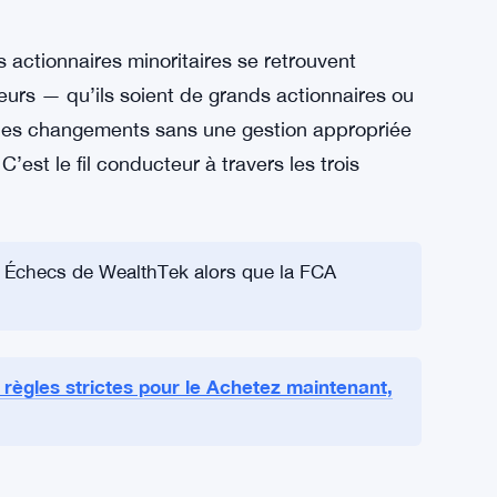
naire important est celui qui propose des
 évidente entre ces administrateurs et
ue cela soit reconnu formellement comme un
’investissement détient également une
oter sur des changements de politique
 règles actuelles ne l’adressent pas de manière
 actionnaires minoritaires se retrouvent
eurs — qu’ils soient de grands actionnaires ou
des changements sans une gestion appropriée
C’est le fil conducteur à travers les trois