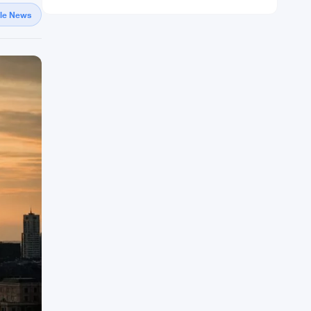
gle News