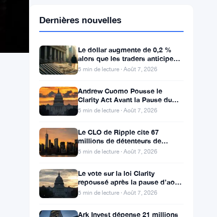
Dernières nouvelles
Le dollar augmente de 0,2 %
alors que les traders anticipent
le rapport sur l’emploi aux
5 min de lecture · Août 7, 2026
États-Unis
Andrew Cuomo Pousse le
Clarity Act Avant la Pause du
Congrès alors qu’OKX Croît en
5 min de lecture · Août 7, 2026