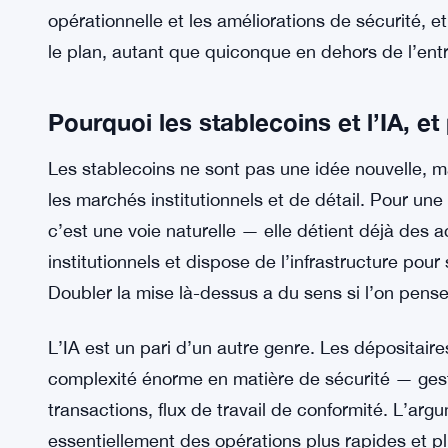
Il n’est pas entré dans les détails. Pas de noms d
de calendrier pour l’arrivée des fonctionnalités d’
stablecoins. BitGo est resté assez discret sur tout
virage stratégique et ce que quiconque en dehors 
moment.
Pourtant, la direction est claire. Belshe veut que B
opérationnelle et les améliorations de sécurité, e
le plan, autant que quiconque en dehors de l’entre
Pourquoi les stablecoins et l’IA, e
Les stablecoins ne sont pas une idée nouvelle, 
les marchés institutionnels et de détail. Pour un
c’est une voie naturelle — elle détient déjà des 