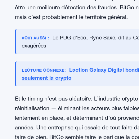
institutionnels et dispose de l’infrastructure pour
Doubler la mise là-dessus a du sens si l’on pense
L’IA est un pari d’un autre genre. Les dépositair
complexité énorme en matière de sécurité — gesti
transactions, flux de travail de conformité. L’arg
essentiellement des opérations plus rapides et pl
être une meilleure détection des fraudes. BitGo n
mais c’est probablement le territoire général.
Le PDG d’Eco, Ryne Saxe, dit au Con
VOIR AUSSI :
exagérées
Laction Galaxy Digital bondi
LECTURE CONNEXE: