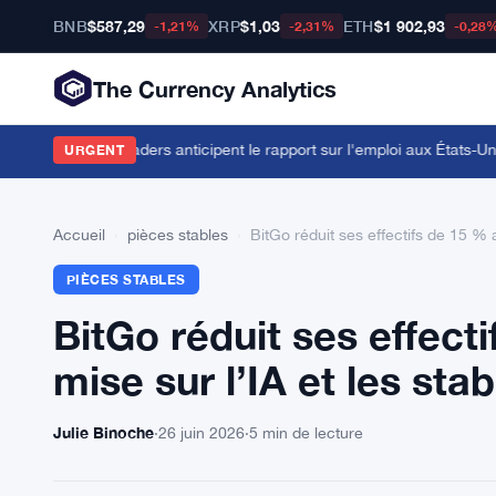
BNB
$587,29
XRP
$1,03
ETH
$1 902,93
-1,21%
-2,31%
-0,28
The Currency Analytics
lors que les traders anticipent le rapport sur l'emploi aux États-Unis
·
URGENT
Accueil
›
pièces stables
›
BitGo réduit ses effectifs de 15 % 
PIÈCES STABLES
BitGo réduit ses effect
mise sur l’IA et les sta
Julie Binoche
·
26 juin 2026
·
5 min de lecture