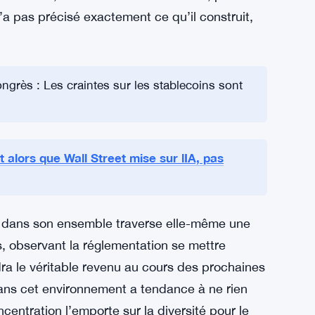
 soutenir les services liés aux stablecoins.
 que l’espace continue de croître.
es de crypto-monnaies font face à une
on des clés privées, surveillance des
ument pour l’IA dans ce contexte est
us fiables, moins d’erreurs humaines, peut-
’a pas précisé exactement ce qu’il construit,
grès : Les craintes sur les stablecoins sont
t alors que Wall Street mise sur lIA, pas