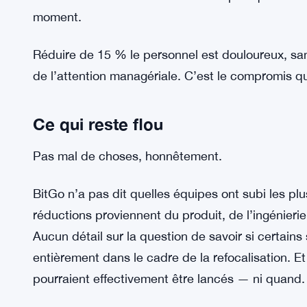
seulement la crypto
Et le timing n’est pas aléatoire. L’industrie cry
réinitialisation — éliminant les acteurs plus faibl
lentement en place, et déterminant d’où proviend
années. Une entreprise qui essaie de tout faire 
faire de bien. BitGo semble faire le pari que la co
moment.
Réduire de 15 % le personnel est douloureux, san
de l’attention managériale. C’est le compromis qu
Ce qui reste flou
Pas mal de choses, honnêtement.