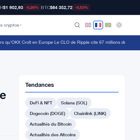
TH
$1 902,93
BTC
$64 352,72
-0,28%
-0,53%
s cryptos
qu'OKX Croît en Europe
·
Le CLO de Ripple cite 67 millions de détenteur
Tendances
he
DeFi & NFT
Solana (SOL)
Dogecoin (DOGE)
Chainlink (LINK)
Actualités du Bitcoin
Actualités des Altcoins