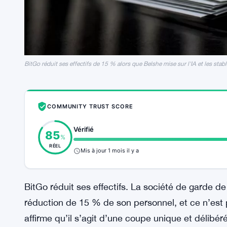
BitGo réduit ses effectifs de 15 % alors que Belshe mise sur l'IA et les stab
COMMUNITY TRUST SCORE
Vérifié
85
%
RÉEL
Mis à jour 1 mois il y a
BitGo réduit ses effectifs. La société de garde 
réduction de 15 % de son personnel, et ce n’est 
affirme qu’il s’agit d’une coupe unique et délibér