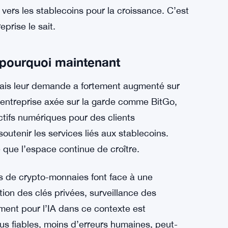
e projets, pas de feuille de route produit, pas
IA ou de la nouvelle infrastructure de
 cela. Il y a donc un écart entre le grand
de l’entreprise peut réellement vérifier pour le
itGo s’oriente vers l’IA pour l’efficacité
t vers les stablecoins pour la croissance. C’est
prise le sait.
t pourquoi maintenant
mais leur demande a fortement augmenté sur
e entreprise axée sur la garde comme BitGo,
actifs numériques pour des clients