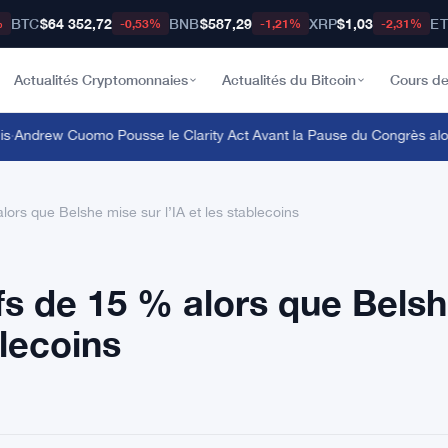
BTC
$64 352,72
BNB
$587,29
XRP
$1,03
E
%
-0,53%
-1,21%
-2,31%
Actualités Cryptomonnaies
Actualités du Bitcoin
Cours de
Andrew Cuomo Pousse le Clarity Act Avant la Pause du Congrès alors 
alors que Belshe mise sur l’IA et les stablecoins
ifs de 15 % alors que Bels
blecoins