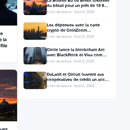
La Bourse B3 du Brésil tokenise
du bétail pour un prêt de 19 600
$ alors que la blockchain atteint
6 min de lecture · Août 6, 2026
la ferme
Les dépenses avec la carte
crypto de CoinZoom
re
augmentent de 163% face aux
5 min de lecture · Août 6, 2026
e la
factures de carburant et
file
d’épicerie
Circle lance la blockchain Arc
avec BlackRock et Visa comme
validateurs à 3 milliards de
5 min de lecture · Août 6, 2026
dollars
DaLand et Circuit ouvrent aux
coopératives de crédit un accès
direct au Bitcoin et aux actifs
4 min de lecture · Août 6, 2026
numériques
ques