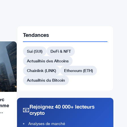
Tendances
Sui (SUI)
DeFi & NFT
Actualités des Altcoins
Chainlink (LINK)
Ethereum (ETH)
Actualités du Bitcoin
Arc
omme
Rejoignez 40 000+ lecteurs
📧
crypto
Analyses de marché