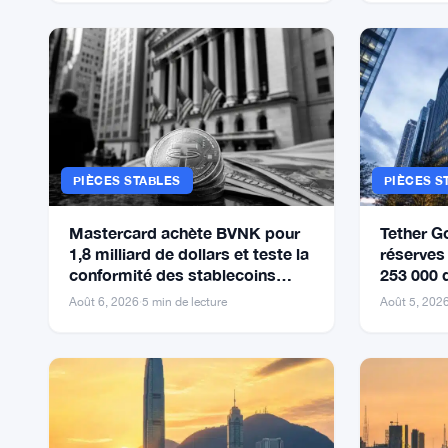
PIÈCES STABLES
PIÈCES S
Mastercard achète BVNK pour
Tether G
1,8 milliard de dollars et teste la
réserves 
conformité des stablecoins
253 000 
avec Borderless
baisse
Août 6, 2026
·
5 min de lecture
Août 5, 202