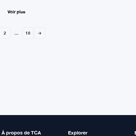
Voir plus
2
…
18
→