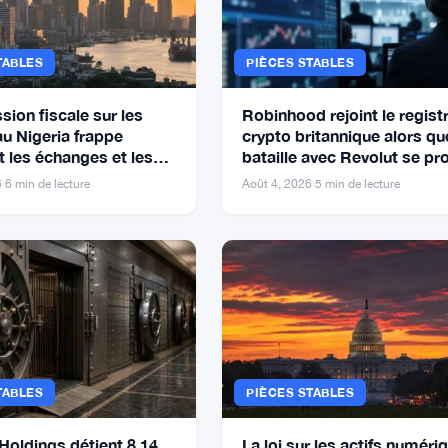
TABLES
PIÈCES STABLES
sion fiscale sur les
Robinhood rejoint le regist
au Nigeria frappe
crypto britannique alors qu
 les échanges et les
bataille avec Revolut se pro
mes P2P
6
·
6 min de lecture
Août 4, 2026
·
5 min de lecture
TABLES
PIÈCES STABLES
Holdings détient 8,14
La loi sur les actifs numéri