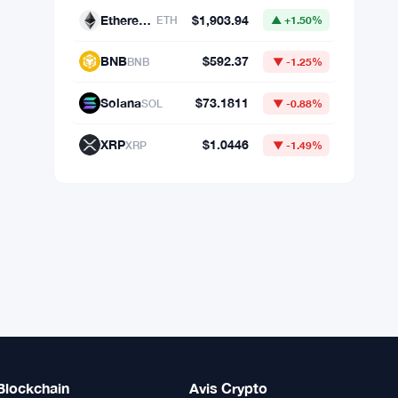
Données du marché
Bitcoin
$64,325.49
BTC
▼ -0.02%
Ethereum
$1,903.94
ETH
▲ +1.50%
BNB
$592.37
BNB
▼ -1.25%
Solana
$73.1811
SOL
▼ -0.88%
XRP
$1.0446
XRP
▼ -1.49%