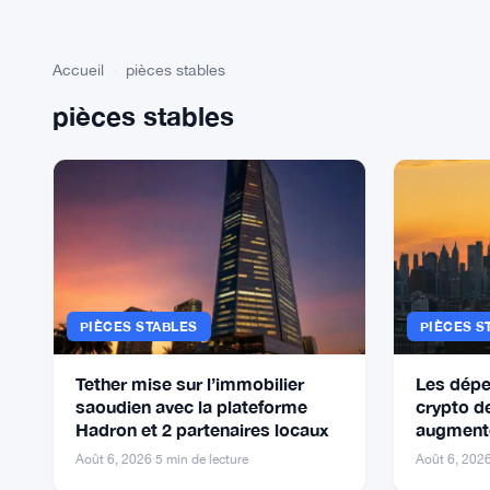
Accueil
›
pièces stables
pièces stables
PIÈCES STABLES
PIÈCES S
Tether mise sur l’immobilier
Les dépe
saoudien avec la plateforme
crypto 
Hadron et 2 partenaires locaux
augmente
factures 
Août 6, 2026
·
5 min de lecture
Août 6, 202
d’épiceri