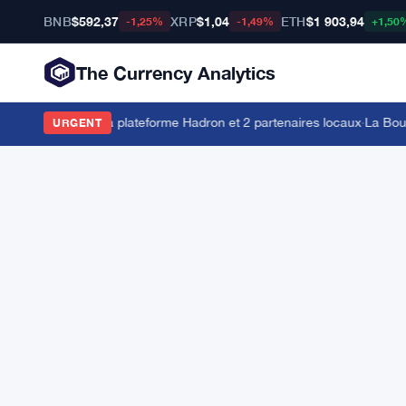
BNB
$592,37
XRP
$1,04
ETH
$1 903,94
-1,25%
-1,49%
+1,50
The Currency Analytics
 saoudien avec la plateforme Hadron et 2 partenaires locaux
·
La Bourse 
URGENT