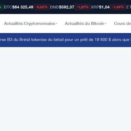
BTC
$64 325,49
BNB
$592,37
XRP
$1,04
E
%
-0,02%
-1,25%
-1,49%
Actualités Cryptomonnaies
Actualités du Bitcoin
Cours de
B3 du Brésil tokenise du bétail pour un prêt de 19 600 $ alors que la b