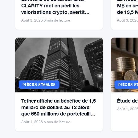
CLARITY met en péril les
M$ en cr
valorisations crypto, avertit
de 13,5 
Bernstein
Août 3, 2026
·
6 min de lecture
Août 3, 202
PIÈCES STABLES
PIÈCES S
Tether affiche un bénéfice de 1,5
Étude de 
milliard de dollars au T2 alors
Août 1, 202
que 650 millions de portefeuilles
adoptent
Août 1, 2026
·
5 min de lecture