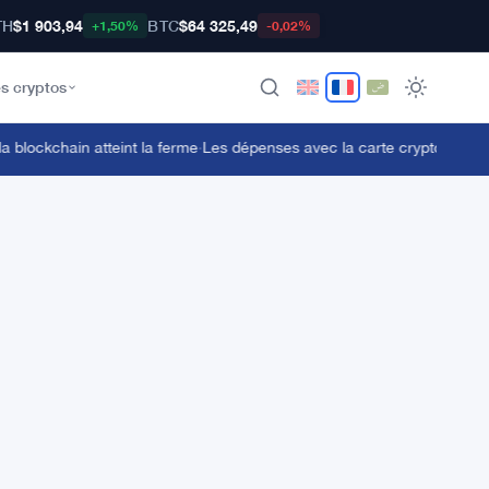
TH
$1 903,94
BTC
$64 325,49
+1,50%
-0,02%
s cryptos
lockchain atteint la ferme
·
Les dépenses avec la carte crypto de Coin