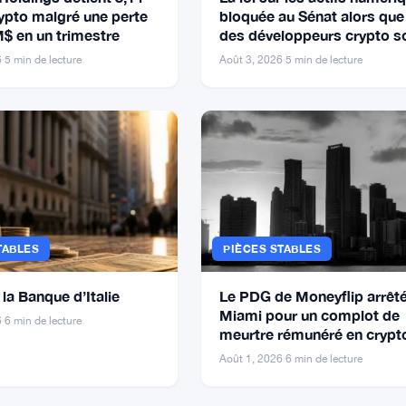
ypto malgré une perte
bloquée au Sénat alors qu
M$ en un trimestre
des développeurs crypto s
offshore
6
·
5 min de lecture
Août 3, 2026
·
5 min de lecture
TABLES
PIÈCES STABLES
la Banque d’Italie
Le PDG de Moneyflip arrêté
Miami pour un complot de
6
·
6 min de lecture
meurtre rémunéré en crypt
750 000 $
Août 1, 2026
·
6 min de lecture