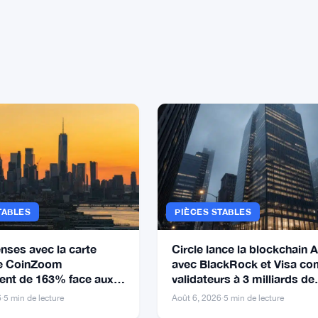
TABLES
PIÈCES STABLES
nses avec la carte
Circle lance la blockchain 
de CoinZoom
avec BlackRock et Visa c
nt de 163% face aux
validateurs à 3 milliards de
de carburant et
dollars
6
·
5 min de lecture
Août 6, 2026
·
5 min de lecture
e