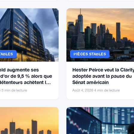
TABLES
PIÈCES STABLES
old augmente ses
Hester Peirce veut la Clarit
d’or de 9,5 % alors que
adoptée avant la pause du
détenteurs achètent la
Sénat américain
6
·
5 min de lecture
Août 4, 2026
·
4 min de lecture