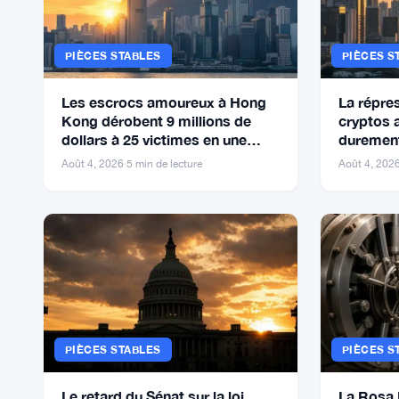
PIÈCES STABLES
PIÈCES S
Les escrocs amoureux à Hong
La répres
Kong dérobent 9 millions de
cryptos 
dollars à 25 victimes en une
durement
semaine
platefor
Août 4, 2026
·
5 min de lecture
Août 4, 202
PIÈCES STABLES
PIÈCES S
Le retard du Sénat sur la loi
La Rosa 