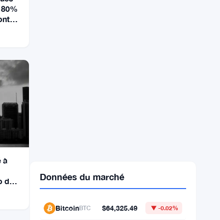
e 80%
ont
 à
o de