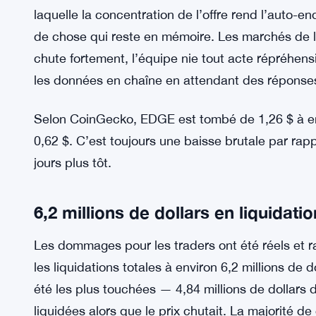
enquêtait sur la cause. Quelques heures plus tar
déclaration plus ferme affirmant que le protocole
de cela, elle a imputé l’effondrement à une mani
parties externes. L’équipe a déclaré qu’elle trava
responsables et a promis des mises à jour.
Il est incertain si ces mises à jour satisferont l
laquelle la concentration de l’offre rend l’auto-e
de chose qui reste en mémoire. Les marchés de l
chute fortement, l’équipe nie tout acte répréhens
les données en chaîne en attendant des réponses
Selon CoinGecko, EDGE est tombé de 1,26 $ à env
0,62 $. C’est toujours une baisse brutale par ra
jours plus tôt.