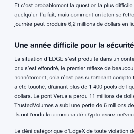
Détenteurs dADA
Ce type de volatilité en une seule session n’est 
individuels — il soulève des questions plus larges
apparemment concentrée était échangé sur des 
premier lieu.
Et c’est probablement la question la plus difficil
quelqu’un l’a fait, mais comment un jeton se ret
journée peut produire 6,2 millions de dollars en li
Une année difficile pour la sécurit
La situation d’EDGE s’est produite dans un context
prix s’est effondré, le premier réflexe de beauco