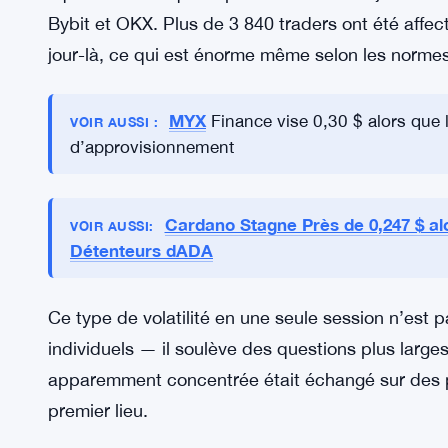
6,2 millions de dollars en liquidati
Les dommages pour les traders ont été réels et 
les liquidations totales à environ 6,2 millions de 
été les plus touchées — 4,84 millions de dollars 
liquidées alors que le prix chutait. La majorité d
Bybit et OKX. Plus de 3 840 traders ont été affect
jour-là, ce qui est énorme même selon les normes
MYX
Finance vise 0,30 $ alors que l
VOIR AUSSI :
d’approvisionnement
Cardano Stagne Près de 0,247 $ a
VOIR AUSSI: