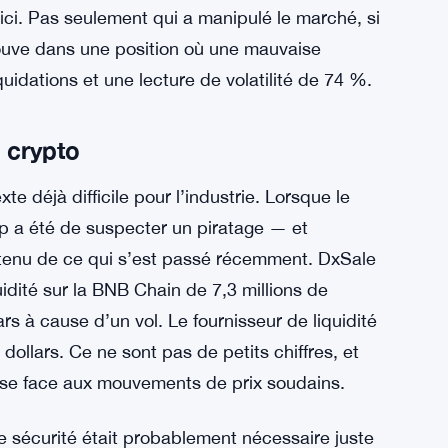
pas seulement douloureux pour les traders
 sur la façon dont un jeton avec une offre
plateformes majeures à ces volumes en
e ici. Pas seulement qui a manipulé le marché, si
rouve dans une position où une mauvaise
quidations et une lecture de volatilité de 74 %.
é crypto
e déjà difficile pour l’industrie. Lorsque le
up a été de suspecter un piratage — et