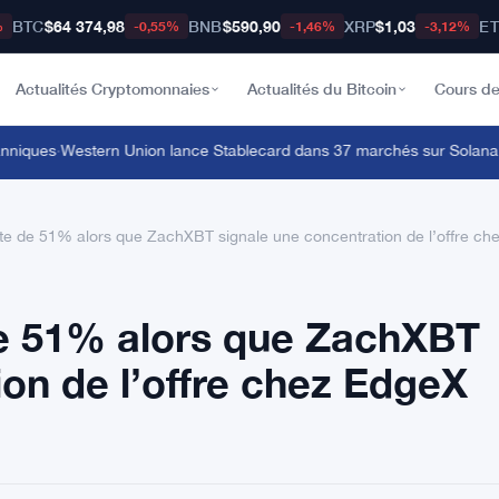
BTC
$64 374,98
BNB
$590,90
XRP
$1,03
E
%
-0,55%
-1,46%
-3,12%
Actualités Cryptomonnaies
Actualités du Bitcoin
Cours de
iques
·
Western Union lance Stablecard dans 37 marchés sur Solana et 
e de 51% alors que ZachXBT signale une concentration de l’offre ch
e 51% alors que ZachXBT
ion de l’offre chez EdgeX