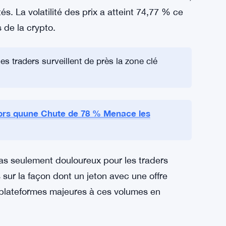
ons, 3 840 traders touchés
rapides. Les données de CoinGlass ont estimé
dollars en 24 heures. Les positions longues ont
de ce total provenaient de positions longues
e ces fermetures forcées ont eu lieu sur Binance,
és. La volatilité des prix a atteint 74,77 % ce
 de la crypto.
es traders surveillent de près la zone clé
lors quune Chute de 78 % Menace les