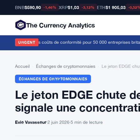
BNB
$590,90
XRP
$1,03
ETH
$1 905,03
-1,46%
-3,12%
-0,52
The Currency Analytics
ée, réduisant les coûts de conformité pour 50 000 entreprises britann
URGENT
Accueil
›
Échanges de cryptomonnaies
›
Le jeton EDGE chut
ÉCHANGES DE CRYPTOMONNAIES
Le jeton EDGE chute d
signale une concentrat
Evie Vavasseur
·
2 juin 2026
·
5 min de lecture