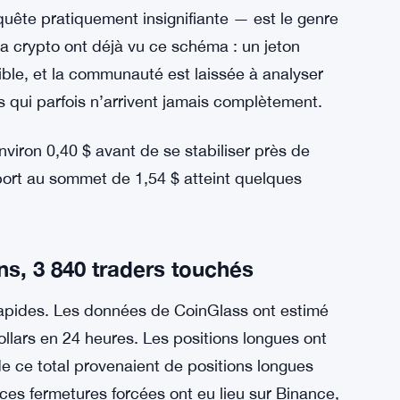
d, le ton a changé. EdgeX a publié une
 lui-même n’avait pas été compromis. Au lieu
pulation délibérée du marché effectuée par des
illait avec des bourses pour retrouver les
es critiques. La présentation de ZachXBT — selon
nquête pratiquement insignifiante — est le genre
a crypto ont déjà vu ce schéma : un jeton
ible, et la communauté est laissée à analyser
 qui parfois n’arrivent jamais complètement.
iron 0,40 $ avant de se stabiliser près de
pport au sommet de 1,54 $ atteint quelques