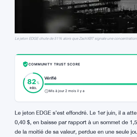
Le jeton EDGE chute de 51% alors que ZachXBT signale une concentration 
COMMUNITY TRUST SCORE
Vérifié
82
%
RÉEL
Mis à jour 2 mois il y a
Le jeton EDGE s’est effondré. Le 1er juin, il a at
0,40 $, en baisse par rapport à un sommet de 1,
de la moitié de sa valeur, perdue en une seule jou