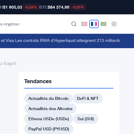
TH
$1 905,03
BTC
$64 374,98
-0,52%
-0,55%
s cryptos
Visa
·
Les contrats RWA d'Hyperliquid atteignent 213 milliards de dollars
ez EdgeX
Tendances
Actualités du Bitcoin
DeFi & NFT
Actualités des Altcoins
Ethena USDe (USDe)
Sui (SUI)
PayPal USD (PYUSD)