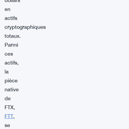
dollars
en
actifs
cryptographiques
totaux.
Parmi
ces
actifs,
la
pièce
native
de
FTX,
FTT
,
se