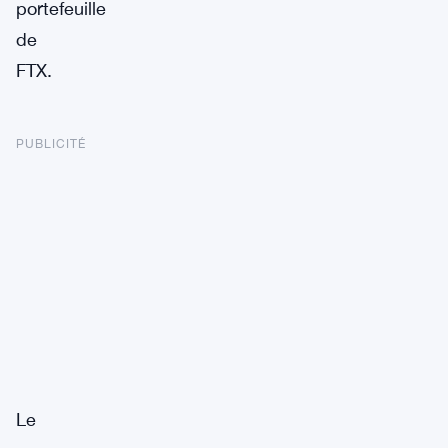
portefeuille
de
FTX.
PUBLICITÉ
Le