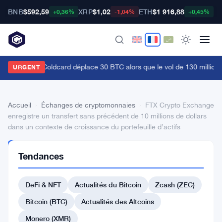
BNB
$592,59
XRP
$1,02
ETH
$1 916,88
B
+0,36%
-1,04%
+0,45%
e hacker de Coldcard déplace 30 BTC alors que le vol de 130 millions
URGENT
Accueil
›
Échanges de cryptomonnaies
›
FTX Crypto Exchange
enregistre un transfert sans précédent de 10 millions de dollars
dans un contexte de croissance du portefeuille d’actifs
ÉCHANGES DE
Tendances
CRYPTOMONNAIES
FTX
DeFi & NFT
Actualités du Bitcoin
Zcash (ZEC)
Crypto
Exchange
Bitcoin (BTC)
Actualités des Altcoins
enregistre
Monero (XMR)