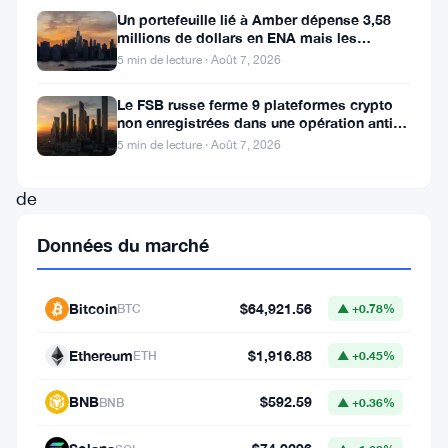
surprenante
Un portefeuille lié à Amber dépense 3,58
millions de dollars en ENA mais les
et
acheteurs ne suivent pas
5 min de lecture · Août 7, 2026
intrigante,
le
Le FSB russe ferme 9 plateformes crypto
non enregistrées dans une opération anti-
célèbre
fraude à Moscou
5 min de lecture · Août 7, 2026
échange
de
crypto-
Données du marché
monnaie
FTX
Bitcoin
$64,921.56
BTC
▲ +0.78%
s’est
récemment
Ethereum
$1,916.88
ETH
▲ +0.45%
retrouvé
BNB
$592.59
BNB
▲ +0.36%
au
centre