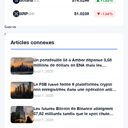
Solana
$74.0296
SOL
▲ +1.62%
de
XRP
$1.0238
XRP
▼ -1.04%
l’attention
dans
le
Articles connexes
monde
de
Un portefeuille lié à Amber dépense 3,58
la
millions de dollars en ENA mais les
cryptographie
acheteurs ne suivent pas
Août 7, 2026
en
Le FSB russe ferme 9 plateformes crypto
raison
non enregistrées dans une opération anti-
fraude à Moscou
Août 7, 2026
d’un
transfert
Les futures Bitcoin de Binance atteignent
57,82 milliards tandis que le spot chute
inattendu
huit fois
Août 7, 2026
et