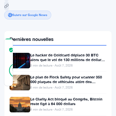
Suivre sur Google News
Dernières nouvelles
COMMUNITY
TRUST
Vérifié
Le hacker de Coldcard déplace 30 BTC
SCORE
alors que le vol de 130 millions de dollars
38
entre dans une nouvelle phase
5 min de lecture · Août 7, 2026
Vérifié
92
votes
%
RÉEL
Le plan de Flock Safety pour scanner 350
Mis à jour 3 ans il y a
000 plaques de véhicules attire des
poursuites et le retrait du LAPD
6 min de lecture · Août 7, 2026
Dans
Le Clarity Act bloqué au Congrès, Bitcoin
une
reste figé à 64 000 dollars
4 min de lecture · Août 7, 2026
tournure