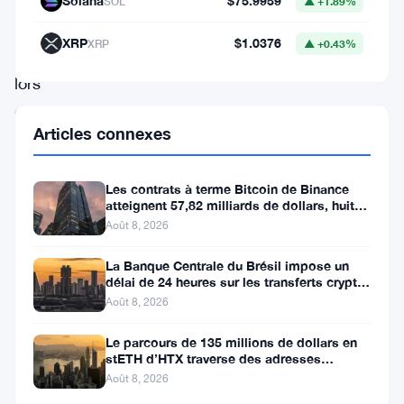
Solana
$75.9959
SOL
▲ +1.89%
financement
XRP
$1.0376
XRP
▲ +0.43%
substantiel
lors
d’un
Articles connexes
récent
cycle
Les contrats à terme Bitcoin de Binance
d’investissement,
atteignent 57,82 milliards de dollars, huit
comme
fois le volume du marché
Août 8, 2026
l’a
La Banque Centrale du Brésil impose un
rapporté
délai de 24 heures sur les transferts crypto
de plus de 10 000 $
Août 8, 2026
Bloomberg.
Cette
Le parcours de 135 millions de dollars en
stETH d’HTX traverse des adresses
injection
Poloniex
Août 8, 2026
de