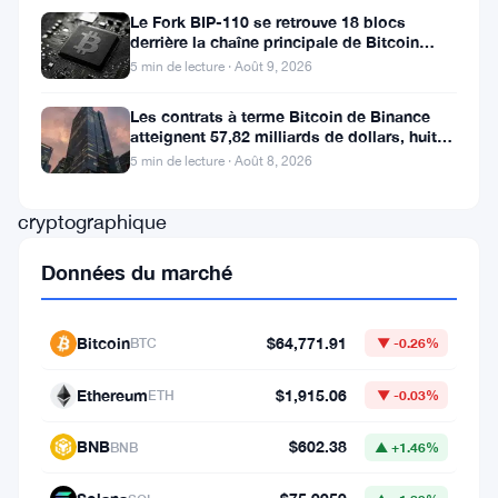
crypto-
Le Fork BIP-110 se retrouve 18 blocs
derrière la chaîne principale de Bitcoin
monnaie,
après la scission des Roughnecks
5 min de lecture · Août 9, 2026
BitOasis,
un
Les contrats à terme Bitcoin de Binance
atteignent 57,82 milliards de dollars, huit
important
fois le volume du marché
5 min de lecture · Août 8, 2026
échange
cryptographique
basé
Données du marché
à
Dubaï,
Bitcoin
$64,771.91
BTC
▼ -0.26%
a
réussi
Ethereum
$1,915.06
ETH
▼ -0.03%
à
BNB
$602.38
BNB
▲ +1.46%
obtenir
un