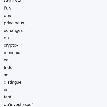
CoinDCX,
l’un
des
principaux
échanges
de
crypto-
monnaie
en
Inde,
se
distingue
en
tant
qu’investisseur