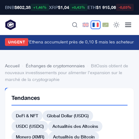
BNB
$602,38
XRP
$1,04
ETH
$1 915,06
B
+1,46%
+0,43%
-0,03%
es baleines d'Ethena accumulent près de 0,10 $ mais les acheteurs de d
URGENT
Accueil
›
Échanges de cryptomonnaies
›
BitOasis obtient de
nouveaux investissements pour alimenter l’expansion sur le
marché de la cryptographie
ÉCHANGES DE
Tendances
CRYPTOMONNAIES
BitOasis
DeFi & NFT
Global Dollar (USDG)
obtient
de
USDC (USDC)
Actualités des Altcoins
nouveaux
Monero (XMR)
Actualités du Bitcoin