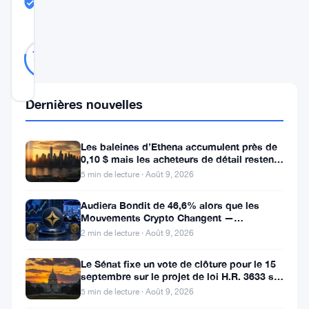
TRUST
Probablement Réel
SCORE
Probablement
27
78
votes
Réel
%
RÉEL
Mis à jour 3 ans il y a
Dernières nouvelles
Dans
un
Les baleines d’Ethena accumulent près de
0,10 $ mais les acheteurs de détail restent
développement
à l’écart
5 min de lecture · Août 9, 2026
majeur
Audiera Bondit de 46,6% alors que les
dans
Mouvements Crypto Changent —
Mouvements Quotidiens 9 Août
le
2 min de lecture · Août 9, 2026
paysage
Le Sénat fixe un vote de clôture pour le 15
de
septembre sur le projet de loi H.R. 3633 sur
le marché des cryptos
5 min de lecture · Août 9, 2026
la