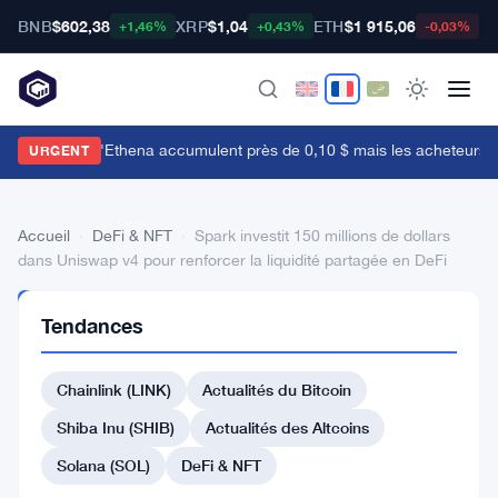
BNB
$602,38
XRP
$1,04
ETH
$1 915,06
B
+1,46%
+0,43%
-0,03%
es baleines d'Ethena accumulent près de 0,10 $ mais les acheteurs de d
URGENT
Accueil
›
DeFi & NFT
›
Spark investit 150 millions de dollars
dans Uniswap v4 pour renforcer la liquidité partagée en DeFi
DEFI
Tendances
&
NFT
Spark
Chainlink (LINK)
Actualités du Bitcoin
investit
Shiba Inu (SHIB)
Actualités des Altcoins
150
Solana (SOL)
DeFi & NFT
millions