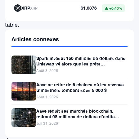
sur
XRP
$1.0376
XRP
▲ +0.43%
la
table.
L’entreprise
Articles connexes
a
déployé
Spark investit 150 millions de dollars dans
environ
Uniswap v4 alors que les prêts
institutionnels atteignent 260
Août 3, 2026
150
millions
Aave se retire de 6 chaînes où les revenus
trimestriels tombent sous 5 000 $
de
Août 1, 2026
dollars
en
Aave réduit ses marchés blockchain,
retirant 98 millions de dollars d’actifs
stablecoins
fournis
Juil 31, 2026
dans