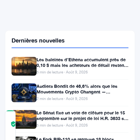
Spark
investit
150
millions
de
dollars
Dernières nouvelles
dans
Uniswap
v4
pour
Les baleines d’Ethena accumulent près de
renforcer
0,10 $ mais les acheteurs de détail restent
à l’écart
la
5 min de lecture · Août 9, 2026
liquidité
partagée
Audiera Bondit de 46,6% alors que les
en
Mouvements Crypto Changent —
DeFi
Mouvements Quotidiens 9 Août
2 min de lecture · Août 9, 2026
Le Sénat fixe un vote de clôture pour le 15
septembre sur le projet de loi H.R. 3633 sur
COMMUNITY
le marché des cryptos
TRUST
Vérifié
5 min de lecture · Août 9, 2026
SCORE
Le Fork BIP-110 se retrouve 18 blocs