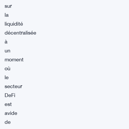
sur
la
liquidité
décentralisée
à
un
moment
où
le
secteur
DeFi
est
avide
de