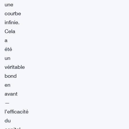
une
courbe
infinie.
Cela
a
été
un
véritable
bond
en
avant
—
l’efficacité
du