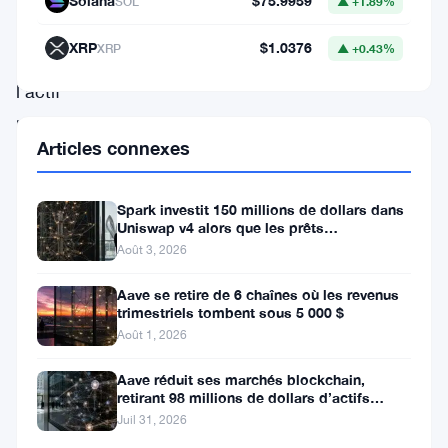
Solana
$75.9959
SOL
▲ +1.89%
du
XRP
$1.0376
XRP
▲ +0.43%
marché,
l’actif
numérique
Articles connexes
a
du
Spark investit 150 millions de dollars dans
mal
Uniswap v4 alors que les prêts
à
institutionnels atteignent 260
Août 3, 2026
prendre
Aave se retire de 6 chaînes où les revenus
de
trimestriels tombent sous 5 000 $
Août 1, 2026
l’ampleur,
ce
Aave réduit ses marchés blockchain,
retirant 98 millions de dollars d’actifs
qui
fournis
Juil 31, 2026
entraîne