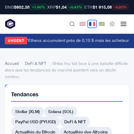
BNB
$602,38
XRP
$1,04
ETH
$1 915,06
B
+1,46%
+0,43%
-0,03%
es baleines d'Ethena accumulent près de 0,10 $ mais les acheteurs de d
URGENT
Accueil
›
DeFi & NFT
›
Shiba Inu fait face à une bataille difficile
alors que les tendances du marché pointent vers un déclin
continu.
DEFI
Tendances
&
NFT
Shiba
Stellar (XLM)
Solana (SOL)
Inu
PayPal USD (PYUSD)
DeFi & NFT
fait
Actualités du Bitcoin
Actualités des Altcoins