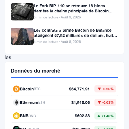
trouve
Le Fork BIP-110 se retrouve 18 blocs
derrière la chaîne principale de Bitcoin
dans
après la scission des Roughnecks
5 min de lecture · Août 9, 2026
une
position
Les contrats à terme Bitcoin de Binance
atteignent 57,82 milliards de dollars, huit
difficile.
fois le volume du marché
5 min de lecture · Août 8, 2026
Malgré
les
premiers
Données du marché
signes
de
Bitcoin
$64,771.91
BTC
▼ -0.26%
reprise
après
Ethereum
$1,915.06
ETH
▼ -0.03%
un
BNB
$602.38
BNB
▲ +1.46%
récent
krach