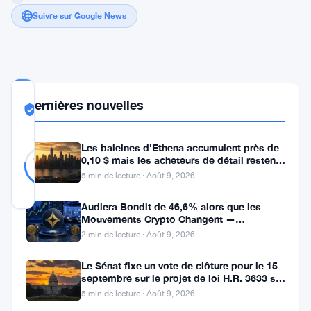
Suivre sur Google News
COMMUNITY
Dernières nouvelles
TRUST
Probablement Réel
SCORE
Les baleines d’Ethena accumulent près de
Probablement
26
0,10 $ mais les acheteurs de détail restent
77
votes
Réel
%
à l’écart
5 min de lecture · Août 9, 2026
RÉEL
Mis à jour 2 ans il y a
Audiera Bondit de 46,6% alors que les
Mouvements Crypto Changent —
Mouvements Quotidiens 9 Août
Shiba
2 min de lecture · Août 9, 2026
Inu
Le Sénat fixe un vote de clôture pour le 15
(
SHIB
)
septembre sur le projet de loi H.R. 3633 sur
le marché des cryptos
5 min de lecture · Août 9, 2026
se