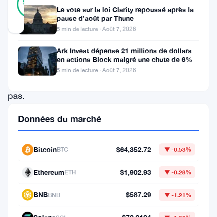
95
votes
%
Le vote sur la loi Clarity repoussé après la
RÉEL
pause d’août par Thune
Mis à jour 2 mois il y a
5 min de lecture · Août 7, 2026
Polymarket
Ark Invest dépense 21 millions de dollars
en actions Block malgré une chute de 6%
ne
5 min de lecture · Août 7, 2026
paiera
pas.
C’est
Données du marché
la
version
Bitcoin
$64,352.72
BTC
▼ -0.53%
courte.
La
Ethereum
$1,902.93
ETH
▼ -0.28%
version
BNB
$587.29
BNB
▼ -1.21%
longue
implique