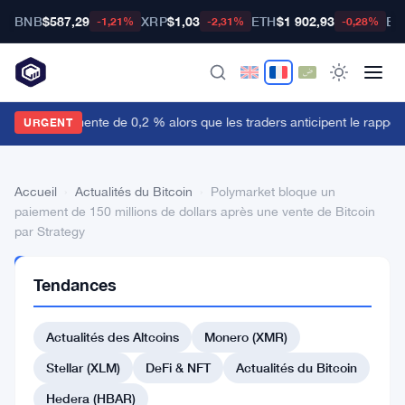
BNB
$587,29
XRP
$1,03
ETH
$1 902,93
BT
-1,21%
-2,31%
-0,28%
e dollar augmente de 0,2 % alors que les traders anticipent le rapport 
URGENT
Accueil
›
Actualités du Bitcoin
›
Polymarket bloque un
paiement de 150 millions de dollars après une vente de Bitcoin
par Strategy
ACTUALITÉS
Tendances
DU BITCOIN
Polymarket
Actualités des Altcoins
Monero (XMR)
bloque
un
Stellar (XLM)
DeFi & NFT
Actualités du Bitcoin
paiement
Hedera (HBAR)