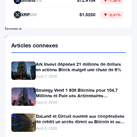
Solana
$72.9104
SOL
▼ -1.36%
527
XRP
$1.0250
XRP
▼ -2.31%
000
dollars
de
Articles connexes
paris
perdus,
Ark Invest dépense 21 millions de dollars
un
en actions Block malgré une chute de 6%
dépôt
Août 7, 2026
réglementaire
Strategy Vend 1 638 Bitcoins pour 104,7
et
Millions et Paie ses Actionnaires
Privilégiés
une
Août 6, 2026
dispute
DaLand et Circuit ouvrent aux coopératives
de crédit un accès direct au Bitcoin et aux
sur
actifs numériques
Août 6, 2026
le