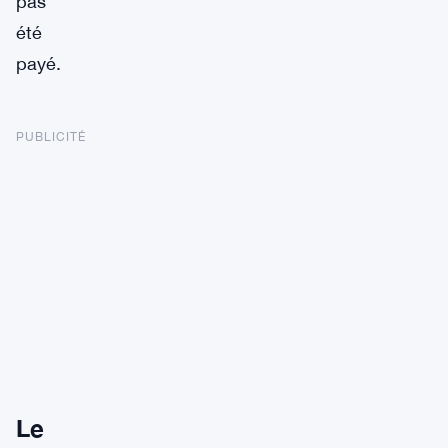
pas
été
payé.
PUBLICITÉ
Le