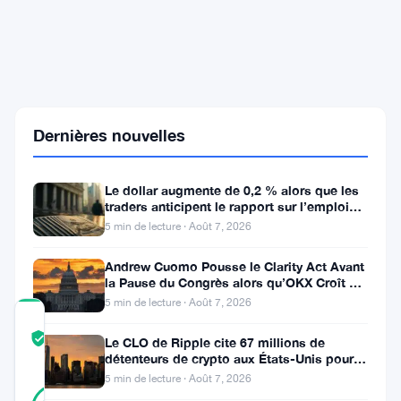
bloque
un
paiement
de
150
millions
de
Dernières nouvelles
dollars
après
une
vente
Le dollar augmente de 0,2 % alors que les
de
traders anticipent le rapport sur l’emploi
Bitcoin
aux États-Unis
5 min de lecture · Août 7, 2026
par
Strategy
Andrew Cuomo Pousse le Clarity Act Avant
la Pause du Congrès alors qu’OKX Croît en
Europe
5 min de lecture · Août 7, 2026
COMMUNITY
TRUST
Vérifié
Le CLO de Ripple cite 67 millions de
SCORE
détenteurs de crypto aux États-Unis pour
faire avancer la loi CLARITY
5 min de lecture · Août 7, 2026
38
Vérifié