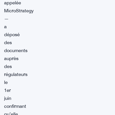
appelée
MicroStrategy
—
a
déposé
des
documents
auprès
des
régulateurs
le
1er
juin
confirmant
qu’elle