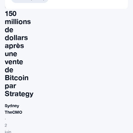
de
150
millions
de
dollars
après
une
vente
de
Bitcoin
par
Strategy
Sydney
TheCMO
·
2
juin