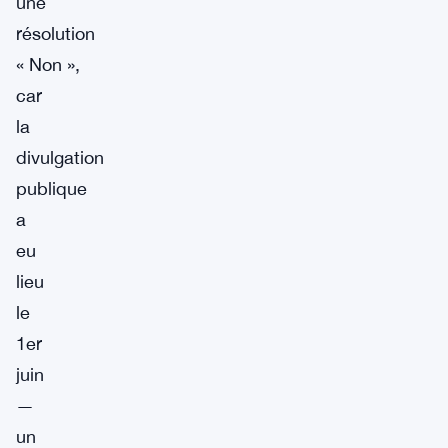
une
résolution
« Non »,
car
la
divulgation
publique
a
eu
lieu
le
1er
juin
—
un