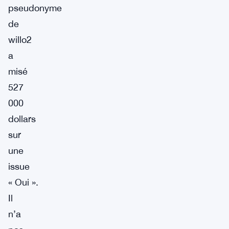
pseudonyme
de
willo2
a
misé
527
000
dollars
sur
une
issue
« Oui ».
Il
n’a