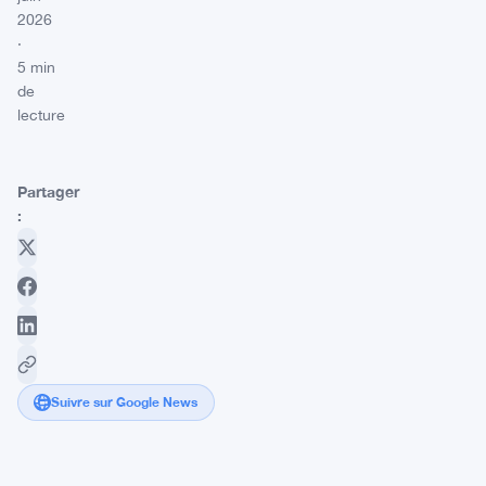
2026
·
5 min
de
lecture
Partager
:
Suivre sur Google News
Polymarket