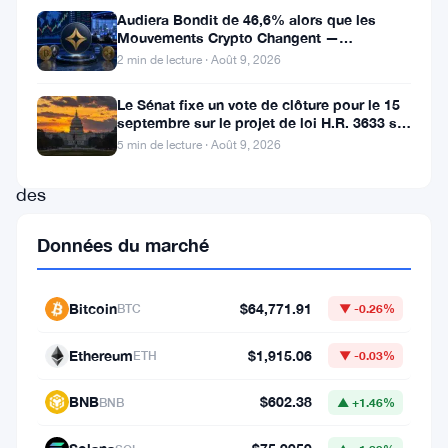
Bitcoin
Audiera Bondit de 46,6% alors que les
ont
Mouvements Crypto Changent —
Mouvements Quotidiens 9 Août
2 min de lecture · Août 9, 2026
connu
une
Le Sénat fixe un vote de clôture pour le 15
septembre sur le projet de loi H.R. 3633 sur
baisse
le marché des cryptos
5 min de lecture · Août 9, 2026
notable
des
entrées
Données du marché
alors
que
Bitcoin
$64,771.91
BTC
▼ -0.26%
le
prix
Ethereum
$1,915.06
ETH
▼ -0.03%
du
BNB
$602.38
BNB
▲ +1.46%
Bitcoin
diminuait,