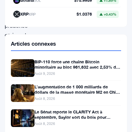
Solana
$75.9959
SOL
▲ +1.89%
reflétant
XRP
$1.0376
XRP
▲ +0.43%
une
prudence
croissante
Articles connexes
parmi
les
investisseurs.
BIP-110 force une chaîne Bitcoin
minoritaire au bloc 961,632 avec 2,53% de
Mardi,
soutien des mineurs
Août 9, 2026
les
L’augmentation de 1 000 milliards de
ETF
dollars de la masse monétaire M2 en Chine
laisse les traders de Bitcoin
Bitcoin
Août 8, 2026
au
Le Sénat reporte le CLARITY Act à
comptant
septembre, Saylor sort du bois pour
Bitcoin
Août 8, 2026
cotés