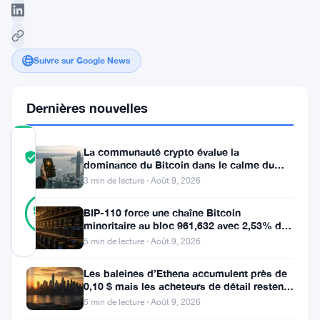
Suivre sur Google News
Dernières nouvelles
COMMUNITY
La communauté crypto évalue la
TRUST
Vérifié
dominance du Bitcoin dans le calme du
SCORE
week-end
3 min de lecture · Août 9, 2026
20
Vérifié
90
votes
BIP-110 force une chaîne Bitcoin
%
minoritaire au bloc 961,632 avec 2,53% de
RÉEL
soutien des mineurs
Mis à jour 1 an il y a
5 min de lecture · Août 9, 2026
Les baleines d’Ethena accumulent près de
Les
0,10 $ mais les acheteurs de détail restent
à l’écart
ETF
5 min de lecture · Août 9, 2026