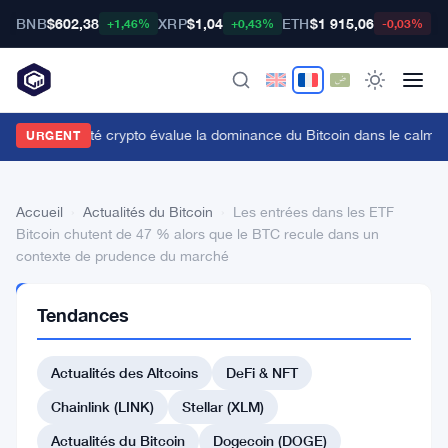
BNB
$602,38
XRP
$1,04
ETH
$1 915,06
B
+1,46%
+0,43%
-0,03%
a communauté crypto évalue la dominance du Bitcoin dans le calme
URGENT
Accueil
›
Actualités du Bitcoin
›
Les entrées dans les ETF
Bitcoin chutent de 47 % alors que le BTC recule dans un
contexte de prudence du marché
ACTUALITÉS
Tendances
DU BITCOIN
Les
Actualités des Altcoins
DeFi & NFT
entrées
dans
Chainlink (LINK)
Stellar (XLM)
les
Actualités du Bitcoin
Dogecoin (DOGE)