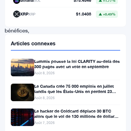
Solana
$75.4546
SOL
▲ +1.77%
encaisser
massivement
XRP
$1.0408
XRP
▲ +0.49%
leurs
bénéfices,
provoquant
Articles connexes
un
recul
Lummis pousse la loi CLARITY au-delà des
important
300 pages avec un vote en septembre
Août 8, 2026
depuis
les
Le Canada crée 75 000 emplois en juillet
tandis que les États-Unis en perdent 23
récents
000, Bitcoin reste à 65K
Août 8, 2026
sommets.
Le hacker de Coldcard déplace 30 BTC
La
alors que le vol de 130 millions de dollars
première
entre dans une nouvelle phase
Août 7, 2026
cryptomonnaie