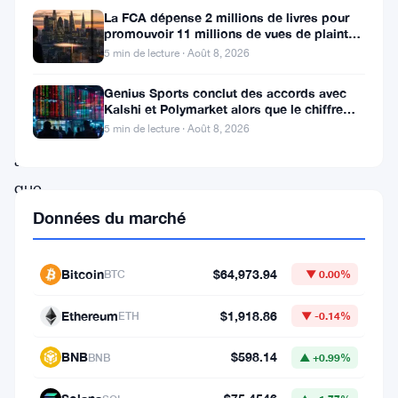
La FCA dépense 2 millions de livres pour
nouvelles
promouvoir 11 millions de vues de plaintes
pressions
sur le financement
5 min de lecture · Août 8, 2026
à
Genius Sports conclut des accords avec
la
Kalshi et Polymarket alors que le chiffre
d’affaires du T2 atteint
5 min de lecture · Août 8, 2026
vente
alors
que
les
Données du marché
détenteurs
à
Bitcoin
$64,973.94
BTC
▼ 0.00%
moyen
Ethereum
$1,918.86
ETH
▼ -0.14%
terme
commencent
BNB
$598.14
BNB
▲ +0.99%
à