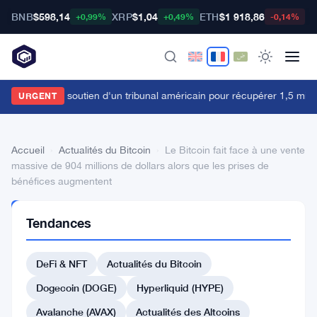
BNB
$598,14
XRP
$1,04
ETH
$1 918,86
B
+0,99%
+0,49%
-0,14%
ybit obtient le soutien d'un tribunal américain pour récupérer 1,5 milli
URGENT
Accueil
›
Actualités du Bitcoin
›
Le Bitcoin fait face à une vente
massive de 904 millions de dollars alors que les prises de
bénéfices augmentent
ACTUALITÉS
Tendances
DU BITCOIN
Le
DeFi & NFT
Actualités du Bitcoin
Bitcoin
fait
Dogecoin (DOGE)
Hyperliquid (HYPE)
face
Avalanche (AVAX)
Actualités des Altcoins