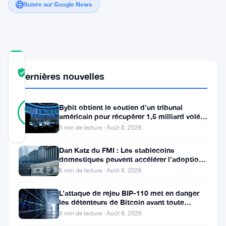
Suivre sur Google News
COMMUNITY
TRUST
Vérifié
Dernières nouvelles
SCORE
39
Vérifié
Bybit obtient le soutien d’un tribunal
95
votes
%
américain pour récupérer 1,5 milliard volés
RÉEL
par Lazarus
5 min de lecture · Août 8, 2026
Mis à jour 1 an il y a
Dan Katz du FMI : Les stablecoins
domestiques peuvent accélérer l’adoption
Le
du dollar numérique
6 min de lecture · Août 8, 2026
Bitcoin
(
BTC
)
L’attaque de rejeu BIP-110 met en danger
les détenteurs de Bitcoin avant toute
subit
scission de chaîne
5 min de lecture · Août 8, 2026
de