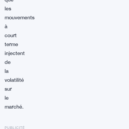
les
mouvements
à
court
terme
injectent
de
la
volatilité
sur
le
marché.
PUBLICITÉ