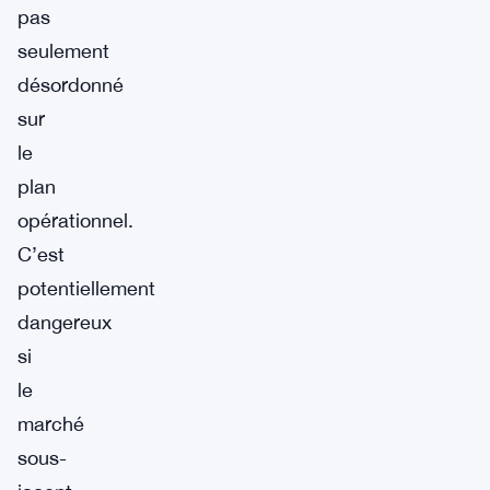
pas
seulement
désordonné
sur
le
plan
opérationnel.
C’est
potentiellement
dangereux
si
le
marché
sous-