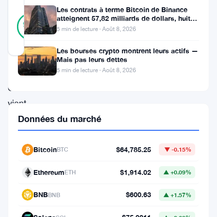
Les contrats à terme Bitcoin de Binance
38
atteignent 57,82 milliards de dollars, huit
Vérifié
97
votes
fois le volume du marché
%
5 min de lecture · Août 8, 2026
RÉEL
Mis à jour 2 mois il y a
Les bourses crypto montrent leurs actifs —
Mais pas leurs dettes
5 min de lecture · Août 8, 2026
La
CFTC
vient
d’approuver
Données du marché
les
contrats
Bitcoin
$64,785.25
BTC
▼ -0.15%
à
Ethereum
$1,914.02
ETH
▲ +0.09%
terme
perpétuels
BNB
$600.63
BNB
▲ +1.57%
sur