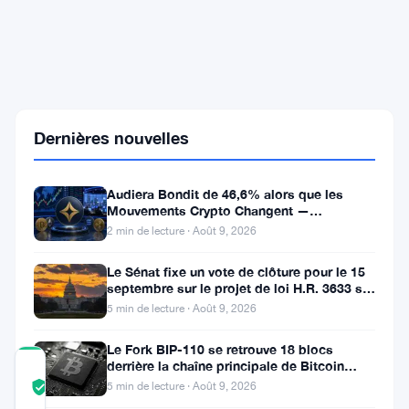
La
CFTC
approuve
les
contrats
à
terme
Dernières nouvelles
perpétuels
crypto
tout
Audiera Bondit de 46,6% alors que les
en
Mouvements Crypto Changent —
avertissant
Mouvements Quotidiens 9 Août
contre
2 min de lecture · Août 9, 2026
le
trading
Le Sénat fixe un vote de clôture pour le 15
24/7
septembre sur le projet de loi H.R. 3633 sur
ailleurs
le marché des cryptos
5 min de lecture · Août 9, 2026
Le Fork BIP-110 se retrouve 18 blocs
derrière la chaîne principale de Bitcoin
COMMUNITY
après la scission des Roughnecks
5 min de lecture · Août 9, 2026
TRUST
Vérifié
SCORE