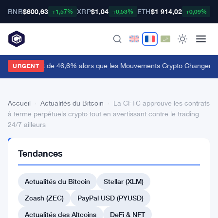
BNB
$600,63
XRP
$1,04
ETH
$1 914,02
B
+1,57%
+0,53%
+0,09%
udiera Bondit de 46,6% alors que les Mouvements Crypto Changent 
URGENT
Accueil
›
Actualités du Bitcoin
›
La CFTC approuve les contrats
à terme perpétuels crypto tout en avertissant contre le trading
24/7 ailleurs
ACTUALITÉS
Tendances
DU BITCOIN
La
Actualités du Bitcoin
Stellar (XLM)
CFTC
approuve
Zcash (ZEC)
PayPal USD (PYUSD)
les
Actualités des Altcoins
DeFi & NFT