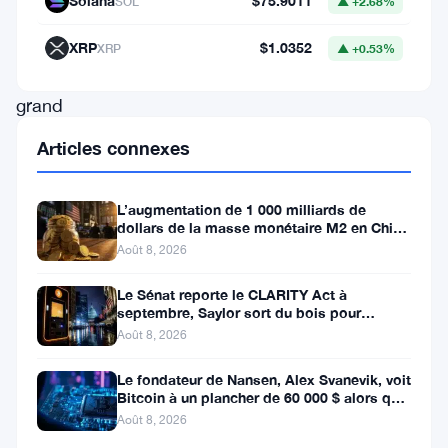
Solana
$75.9011
SOL
▲ +2.68%
les
cryptomonnaies.
XRP
$1.0352
XRP
▲ +0.53%
Un
grand
pas
Articles connexes
—
et
L’augmentation de 1 000 milliards de
l’agence
dollars de la masse monétaire M2 en Chine
laisse les traders de Bitcoin
Août 8, 2026
n’a
pas
Le Sénat reporte le CLARITY Act à
septembre, Saylor sort du bois pour
enterré
Bitcoin
Août 8, 2026
l’annonce
Le fondateur de Nansen, Alex Svanevik, voit
avec
Bitcoin à un plancher de 60 000 $ alors que
des
les actifs tokenisés
Août 8, 2026
réserves,