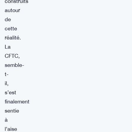
construits
autour
de
cette
réalité.
La
CFTC,
semble-
t-
il,
s’est
finalement
sentie
à
l’aise