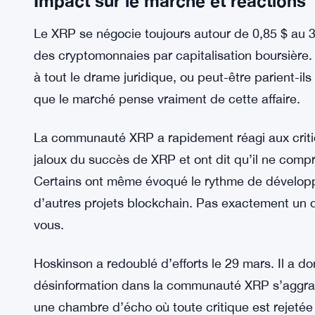
poursuites similaires. Le cofondateur d’Ethereum, 
jugement contre Ripple pourrait déclencher dava
le secteur. Personne ne veut ce genre de pressio
Tezos soutient une nouvelle plateforme de tradi
supplémentaire ici.
Impact sur le marché et réactions
Le XRP se négocie toujours autour de 0,85 $ au 3
des cryptomonnaies par capitalisation boursière. 
à tout le drame juridique, ou peut-être parient-ils s
que le marché pense vraiment de cette affaire.
La communauté XRP a rapidement réagi aux critiq
jaloux du succès de XRP et ont dit qu’il ne comp