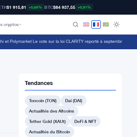
ETH
$1 915,61
BTC
$64 937,55
+0,68%
+0,91%
s cryptos
t Polymarket
·
Le vote sur la loi CLARITY reporté à septembre face au seu
Tendances
Toncoin (TON)
Dai (DAI)
Actualités des Altcoins
Tether Gold (XAUt)
DeFi & NFT
Actualités du Bitcoin