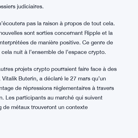
dire qu’ils se battront jusqu’au bout. Il a
se passer Bitcoin et Ethereum mais veut s’en
e sait pas ce qu’elle fait en matière de
dirigée par l’ancienne présidente de la SEC
ssiers judiciaires.
coutera pas la raison à propos de tout cela.
ouvelles sont sorties concernant Ripple et la
nterprétées de manière positive. Ce genre de
 cela nuit à l’ensemble de l’espace crypto.
utres projets crypto pourraient faire face à des