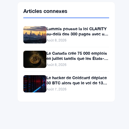
Ethereum
$1,915.61
ETH
▲ +0.68%
BNB
$593.71
BNB
▲ +1.08%
Solana
$74.5855
SOL
▲ +2.30%
XRP
$1.0332
XRP
▲ +0.81%
Articles connexes
Lummis pousse la loi CLARITY
au-delà des 300 pages avec un
vote en septembre
Août 8, 2026
Le Canada crée 75 000 emplois
en juillet tandis que les États-
Unis en perdent 23 000, Bitcoin
Août 8, 2026