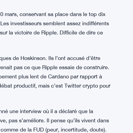
Vitalik Buterin, a déclaré le 27 mars qu’un
ntage de répressions réglementaires à travers
n. Les participants au marché qui suivent
ng de métaux trouveront un contexte
0 mars, conservant sa place dans le top dix
Les investisseurs semblent assez indifférents
ur la victoire de Ripple. Difficile de dire ce
ues de Hoskinson. Ils l’ont accusé d’être
renait pas ce que Ripple essaie de construire.