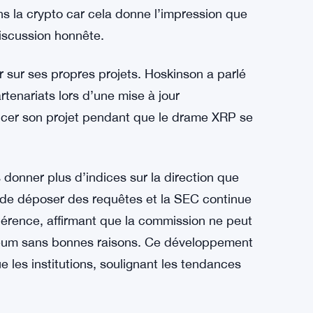
ement plus lent de Cardano par rapport à
ébat productif, mais c’est Twitter crypto pour
nné une interview où il a déclaré que la
, pas s’améliore. Il pense qu’ils vivent dans
 comme de la FUD (peur, incertitude, doute).
ns la crypto car cela donne l’impression que
discussion honnête.
 sur ses propres projets. Hoskinson a parlé
rtenariats lors d’une mise à jour
ancer son projet pendant que le drame XRP se