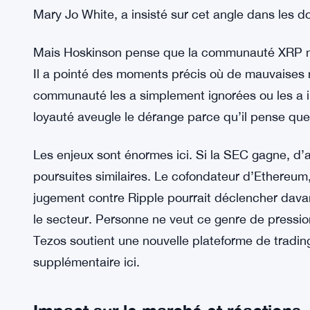
Le PDG de Ripple, Brad Garlinghouse, continue de 
soutenu que la SEC est incohérente car elle lais
prendre à XRP. Garlinghouse pense que l’agence n
réglementation de la crypto. L’équipe juridique, 
Mary Jo White, a insisté sur cet angle dans les do
Mais Hoskinson pense que la communauté XRP n’é
Il a pointé des moments précis où de mauvaises n
communauté les a simplement ignorées ou les a i
loyauté aveugle le dérange parce qu’il pense que
Les enjeux sont énormes ici. Si la SEC gagne, d’a