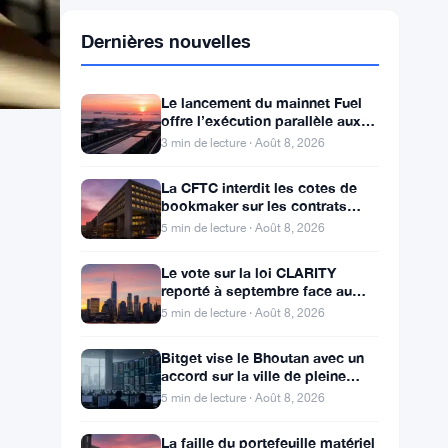
Dernières nouvelles
Le lancement du mainnet Fuel
offre l’exécution parallèle aux
développeurs d’Ethereum
3 min de lecture · Août 8, 2026
La CFTC interdit les cotes de
bookmaker sur les contrats
d’événements de Kalshi et
5 min de lecture · Août 8, 2026