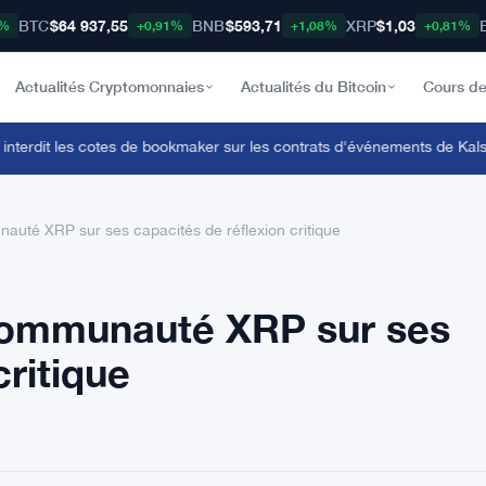
BTC
$64 937,55
BNB
$593,71
XRP
$1,03
8%
+0,91%
+1,08%
+0,81%
Actualités Cryptomonnaies
Actualités du Bitcoin
Cours de
rdit les cotes de bookmaker sur les contrats d'événements de Kalshi e
nauté XRP sur ses capacités de réflexion critique
 communauté XRP sur ses
critique