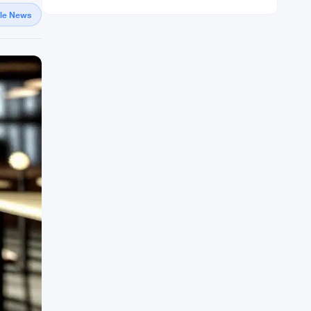
gle News