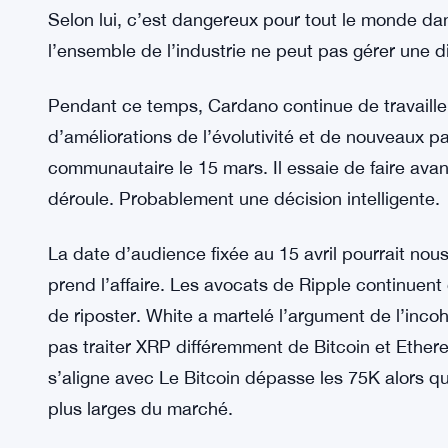
Certains ont même évoqué le rythme de développ
d’autres projets blockchain. Pas exactement un d
vous.
Hoskinson a redoublé d’efforts le 29 mars. Il a do
désinformation dans la communauté XRP s’aggrave
une chambre d’écho où toute critique est rejetée
Selon lui, c’est dangereux pour tout le monde da
l’ensemble de l’industrie ne peut pas gérer une 
Pendant ce temps, Cardano continue de travailler
d’améliorations de l’évolutivité et de nouveaux pa
communautaire le 15 mars. Il essaie de faire av
déroule. Probablement une décision intelligente.