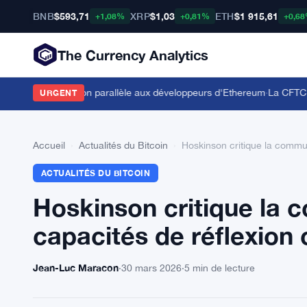
BNB
$593,71
XRP
$1,03
ETH
$1 915,61
+1,08%
+0,81%
+0,6
The Currency Analytics
 offre l'exécution parallèle aux développeurs d'Ethereum
·
La CFTC inte
URGENT
Accueil
›
Actualités du Bitcoin
›
Hoskinson critique la commu
ACTUALITÉS DU BITCOIN
Hoskinson critique la
capacités de réflexion 
Jean-Luc Maracon
·
30 mars 2026
·
5 min de lecture