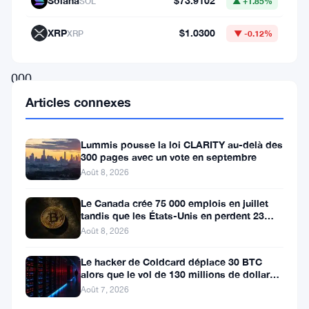
Solana
$73.9102
SOL
▲ +1.85%
barre
XRP
$1.0300
XRP
▼ -0.12%
des
114
000
dollars,
Articles connexes
marquant
un
Lummis pousse la loi CLARITY au-delà des
300 pages avec un vote en septembre
mois
Août 8, 2026
de
Le Canada crée 75 000 emplois en juillet
septembre
tandis que les États-Unis en perdent 23
exceptionnel
000, Bitcoin reste à 65K
Août 8, 2026
pour
Le hacker de Coldcard déplace 30 BTC
la
alors que le vol de 130 millions de dollars
entre dans une nouvelle phase
crypto-
Août 7, 2026