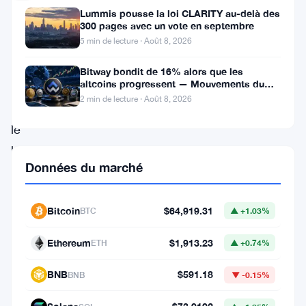
Lummis pousse la loi CLARITY au-delà des
Le
300 pages avec un vote en septembre
5 min de lecture · Août 8, 2026
lundi
29
Bitway bondit de 16% alors que les
altcoins progressent — Mouvements du
septembre
jour 8 août
2 min de lecture · Août 8, 2026
2025,
le
bitcoin
Données du marché
a
surpris
Bitcoin
$64,919.31
BTC
▲ +1.03%
les
marchés
Ethereum
$1,913.23
ETH
▲ +0.74%
en
BNB
$591.18
BNB
▼ -0.15%
dépassant
la