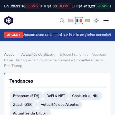
BNB
$591,18
XRP
$1,03
ETH
$1 913,23
BT
-0,15%
-0,12%
+0,74%
itget vise le Bhoutan avec un accord sur la ville de pleine conscienc
URGENT
Accueil
›
Actualités du Bitcoin
›
Bitcoin Franchit un Nouveau
Palier Historique : Un Quatrième Trimestre Prometteur, Selon
Eric Trump
ACTUALITÉS
Tendances
DU BITCOIN
Bitcoin
Ethereum (ETH)
DeFi & NFT
Chainlink (LINK)
Franchit
un
Zcash (ZEC)
Actualités des Altcoins
Nouveau
Actualités du Bitcoin