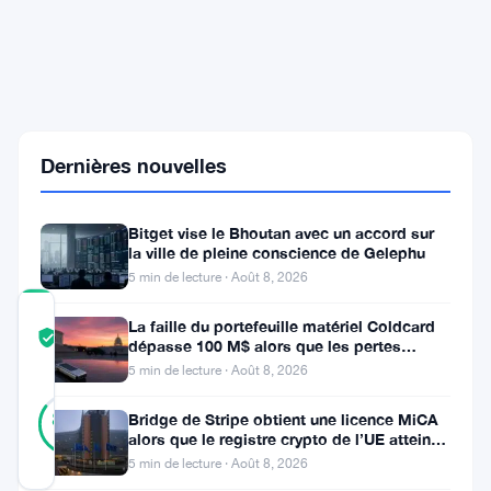
un
Nouveau
Palier
Historique
:
Un
Quatrième
Trimestre
Dernières nouvelles
Prometteur,
Selon
Eric
Bitget vise le Bhoutan avec un accord sur
Trump
la ville de pleine conscience de Gelephu
5 min de lecture · Août 8, 2026
COMMUNITY
La faille du portefeuille matériel Coldcard
TRUST
Vérifié
dépasse 100 M$ alors que les pertes
SCORE
cryptos de juillet atteignent
5 min de lecture · Août 8, 2026
40
Vérifié
85
votes
Bridge de Stripe obtient une licence MiCA
%
alors que le registre crypto de l’UE atteint
RÉEL
324 prestataires
Mis à jour 10 mois il y a
5 min de lecture · Août 8, 2026