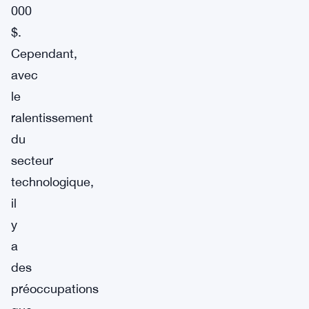
000
$.
Cependant,
avec
le
ralentissement
du
secteur
technologique,
il
y
a
des
préoccupations