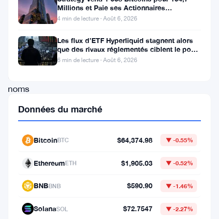
Millions et Paie ses Actionnaires
parmi
Privilégiés
4 min de lecture · Août 6, 2026
certains
Les flux d’ETF Hyperliquid stagnent alors
des
que des rivaux réglementés ciblent le pool
plus
de trading DeFi de 2 à 3
6 min de lecture · Août 6, 2026
grands
noms
de
Données du marché
la
technologie,
Bitcoin
$64,374.98
BTC
▼ -0.55%
connus
Ethereum
$1,905.03
collectivement
ETH
▼ -0.52%
sous
BNB
$590.90
BNB
▼ -1.46%
le
Solana
$72.7547
nom
SOL
▼ -2.27%