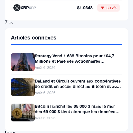
de
XRP
$1.0348
XRP
▼ -3.12%
« Magnificent
7 ».
Ces
Articles connexes
géants
technologiques
Strategy Vend 1 638 Bitcoins pour 104,7
ont
Millions et Paie ses Actionnaires
Privilégiés
récemment
Août 6, 2026
connu
DaLand et Circuit ouvrent aux coopératives
une
de crédit un accès direct au Bitcoin et aux
actifs numériques
Août 6, 2026
baisse
dramatique
Bitcoin franchit les 65 000 $ mais le mur
des 69 000 $ tient alors que les données
de
sur l’emploi se profilent
Août 6, 2026
leurs
taux