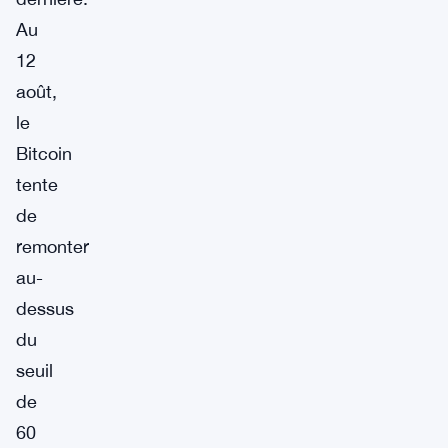
Au
12
août,
le
Bitcoin
tente
de
remonter
au-
dessus
du
seuil
de
60