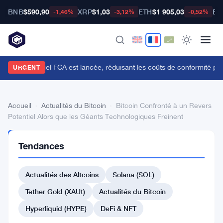
BNB
$590,90
XRP
$1,03
ETH
$1 905,03
BT
-1,46%
-3,12%
-0,52%
'API du Manuel FCA est lancée, réduisant les coûts de conformité pou
URGENT
Accueil
›
Actualités du Bitcoin
›
Bitcoin Confronté à un Revers
Potentiel Alors que les Géants Technologiques Freinent
ACTUALITÉS
Tendances
DU BITCOIN
Bitcoin
Actualités des Altcoins
Solana (SOL)
Confronté
à
Tether Gold (XAUt)
Actualités du Bitcoin
un
Hyperliquid (HYPE)
DeFi & NFT
Revers