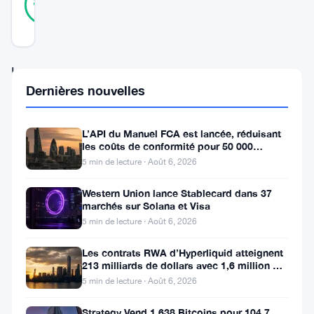
87
votes
%
RÉEL
Mis à jour 2 ans il y a
La
Dernières nouvelles
performance
récente
L’API du Manuel FCA est lancée, réduisant
du
les coûts de conformité pour 50 000
Bitcoin
entreprises britanniques
5 min de lecture · Août 6, 2026
pourrait
Western Union lance Stablecard dans 37
être
marchés sur Solana et Visa
menacée
5 min de lecture · Août 6, 2026
par
Les contrats RWA d’Hyperliquid atteignent
213 milliards de dollars avec 1,6 million de
un
détenteurs
5 min de lecture · Août 6, 2026
ralentissement
significatif
Strategy Vend 1 638 Bitcoins pour 104,7