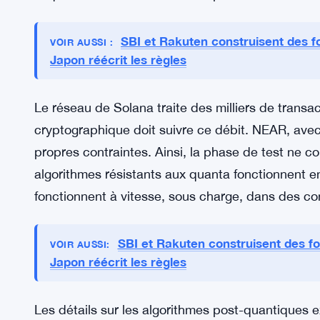
Ce que Solana et NEAR testent ré
Les deux réseaux mènent des expériences avec 
quantiques — des méthodes de cryptage spécial
quantiques. L’objectif est de trouver des outils 
existants sans casser ce qui fonctionne déjà. Ce 
blockchain est dense, et remplacer des compos
risque réel si cela est fait sans précaution.
SBI et Rakuten construisent des f
VOIR AUSSI :
Japon réécrit les règles
Le réseau de Solana traite des milliers de trans
cryptographique doit suivre ce débit. NEAR, avec 
propres contraintes. Ainsi, la phase de test ne c