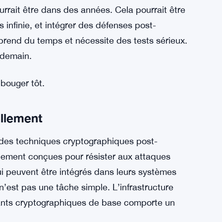
des vitesses qui rendent le matériel actuel
geant la plupart des réseaux blockchain n’ont
puissance de calcul.
rieusement dans les milieux de la sécurité et
une machine quantique devient suffisamment
hiques actuels à grande échelle. Personne ne
urrait être dans des années. Cela pourrait être
s infinie, et intégrer des défenses post-
prend du temps et nécessite des tests sérieux.
ndemain.
bouger tôt.