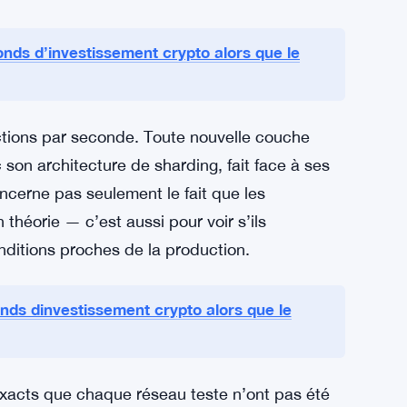
ellement
des techniques cryptographiques post-
ement conçues pour résister aux attaques
qui peuvent être intégrés dans leurs systèmes
n’est pas une tâche simple. L’infrastructure
ants cryptographiques de base comporte un
onds d’investissement crypto alors que le
actions par seconde. Toute nouvelle couche
son architecture de sharding, fait face à ses
oncerne pas seulement le fait que les