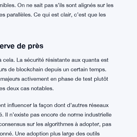
théorie — c’est aussi pour voir s’ils
nditions proches de la production.
nds dinvestissement crypto alors que le
exacts que chaque réseau teste n’ont pas été
ibles. On ne sait pas s’ils sont alignés sur les
parallèles. Ce qui est clair, c’est que les
erve de près
à cela. La sécurité résistante aux quanta est
urs de blockchain depuis un certain temps.