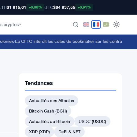
ETH
$1 915,61
BTC
$64 937,55
+0,68%
+0,91%
s cryptos
niex
·
La CFTC interdit les cotes de bookmaker sur les contrats d'événe
Tendances
Actualités des Altcoins
Bitcoin Cash (BCH)
Actualités du Bitcoin
USDC (USDC)
XRP (XRP)
DeFi & NFT