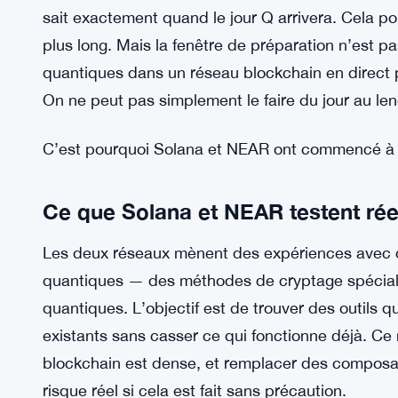
équation. Ils peuvent exécuter certains calculs à 
préhistorique. Les algorithmes spécifiques proté
pas été conçus en tenant compte de ce type de 
Le terme « jour Q » a commencé à circuler plus sé
de la crypto. C’est le moment hypothétique où 
puissante pour casser les protocoles cryptograp
sait exactement quand le jour Q arrivera. Cela po
plus long. Mais la fenêtre de préparation n’est pa
quantiques dans un réseau blockchain en direct 
On ne peut pas simplement le faire du jour au le
C’est pourquoi Solana et NEAR ont commencé à 