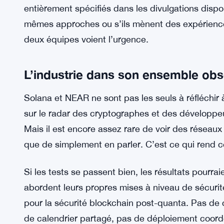
algorithmes résistants aux quanta fonctionnent en 
fonctionnent à vitesse, sous charge, dans des co
SBI et Rakuten construisent des fo
VOIR AUSSI:
Japon réécrit les règles
Les détails sur les algorithmes post-quantiques 
entièrement spécifiés dans les divulgations dispon
mêmes approches ou s’ils mènent des expériences 
deux équipes voient l’urgence.
L’industrie dans son ensemble obs
Solana et NEAR ne sont pas les seuls à réfléchir 
sur le radar des cryptographes et des développe