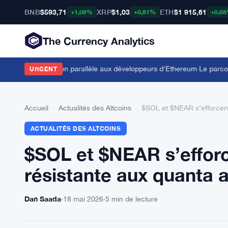
BNB
$593,71
XRP
$1,03
ETH
$1 915,61
+1,08%
+0,81%
+0,6
The Currency Analytics
 offre l'exécution parallèle aux développeurs d'Ethereum
·
Le parcours 
URGENT
Accueil
›
Actualités des Altcoins
›
$SOL et $NEAR s’efforcent 
ACTUALITÉS DES ALTCOINS
$SOL et $NEAR s’efforc
résistante aux quanta a
Dan Saada
·
18 mai 2026
·
5 min de lecture