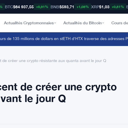
BTC
$64 937,55
BNB
$593,71
XRP
$1,03
8%
+0,91%
+1,08%
+0,81%
Actualités Cryptomonnaies
Actualités du Bitcoin
Cours de
de 135 millions de dollars en stETH d'HTX traverse des adresses Polo
de créer une crypto résistante aux quanta avant le jour Q
ent de créer une crypto
vant le jour Q