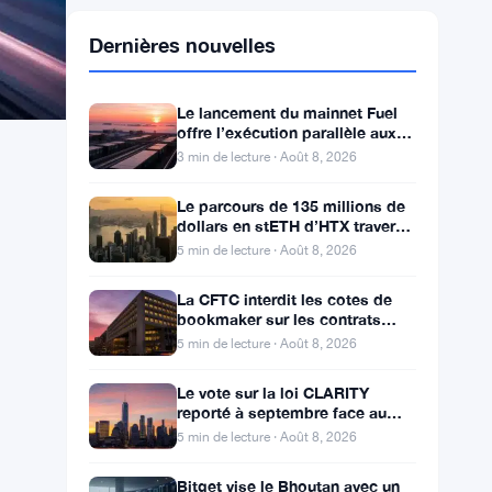
Dernières nouvelles
Le lancement du mainnet Fuel
offre l’exécution parallèle aux
développeurs d’Ethereum
3 min de lecture · Août 8, 2026
Le parcours de 135 millions de
dollars en stETH d’HTX traverse
des adresses Poloniex
5 min de lecture · Août 8, 2026