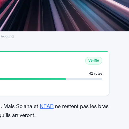
le jour Q
Vérifié
42 votes
à. Mais Solana et
NEAR
ne restent pas les bras
’ils arriveront.