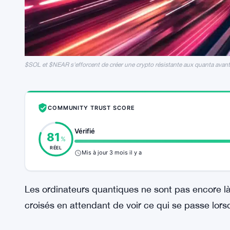
$SOL et $NEAR s'efforcent de créer une crypto résistante aux quanta avant 
COMMUNITY TRUST SCORE
Vérifié
81
%
RÉEL
Mis à jour 3 mois il y a
Les ordinateurs quantiques ne sont pas encore l
croisés en attendant de voir ce qui se passe lorsqu