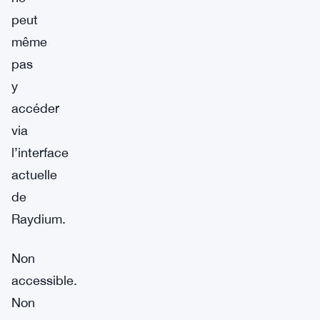
peut
même
pas
y
accéder
via
l’interface
actuelle
de
Raydium.
Non
accessible.
Non