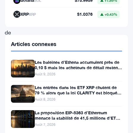
Solana
$75.9959
SOL
▲ +1.89%
perdu
1,34
XRP
$1.0376
XRP
▲ +0.43%
million
de
dollars
Articles connexes
après
qu’un
Les baleines d’Ethena accumulent près de
0,10 $ mais les acheteurs de détail restent
attaquant
à l’écart
Août 9, 2026
a
exploité
Les entrées dans les ETF XRP chutent de
79 % alors que la loi CLARITY est bloquée
une
avant la pause du Sénat
Août 8, 2026
faille
La proposition EIP-8363 d’Ethereum
enfouie
menace la stabilité de 41,5 millions d’ETH
stakés et de la DeFi
dans
Août 7, 2026