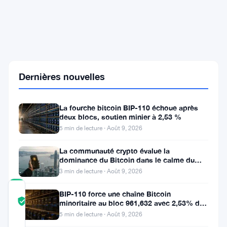
Raydium
perd
1,34
million
de
dollars
alors
Dernières nouvelles
qu'un
attaquant
vide
trois
La fourche bitcoin BIP-110 échoue après
pools
deux blocs, soutien minier à 2,53 %
de
5 min de lecture · Août 9, 2026
tokens
sur
La communauté crypto évalue la
Solana
dominance du Bitcoin dans le calme du
week-end
3 min de lecture · Août 9, 2026
COMMUNITY
BIP-110 force une chaîne Bitcoin
TRUST
Vérifié
minoritaire au bloc 961,632 avec 2,53% de
SCORE
soutien des mineurs
5 min de lecture · Août 9, 2026