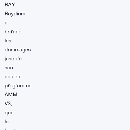
RAY.
Raydium
a
retracé
les
dommages
jusqu’à
son
ancien
programme
AMM
V3,
que
la