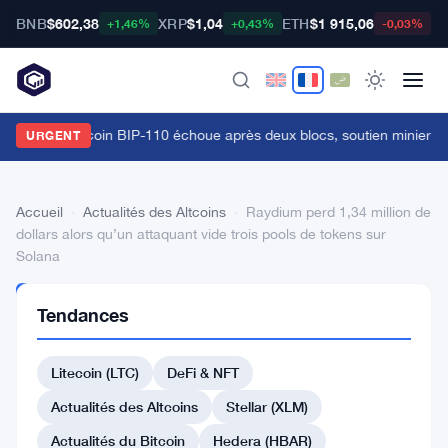
BNB
$602,38
XRP
$1,04
ETH
$1 915,06
B
+1,46%
+0,43%
-0,03%
a fourche bitcoin BIP-110 échoue après deux blocs, soutien minier à 
URGENT
Accueil
›
Actualités des Altcoins
›
Raydium perd 1,34 million de
dollars alors qu’un attaquant vide trois pools de tokens sur
Solana
ACTUALITÉS
Tendances
DES
ALTCOINS
Raydium
Litecoin (LTC)
DeFi & NFT
perd
Actualités des Altcoins
Stellar (XLM)
1,34
Actualités du Bitcoin
Hedera (HBAR)