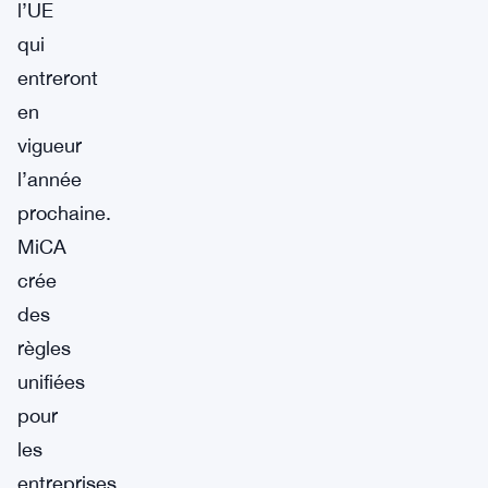
l’UE
qui
entreront
en
vigueur
l’année
prochaine.
MiCA
crée
des
règles
unifiées
pour
les
entreprises