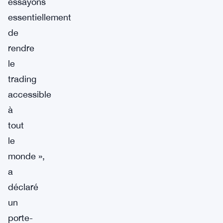
essayons
essentiellement
de
rendre
le
trading
accessible
à
tout
le
monde »,
a
déclaré
un
porte-