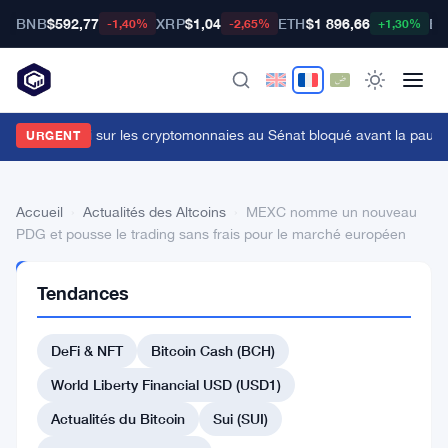
BNB
$592,77
XRP
$1,04
ETH
$1 896,66
BT
-1,40%
-2,65%
+1,30%
e projet de loi sur les cryptomonnaies au Sénat bloqué avant la pause, 
URGENT
Accueil
›
Actualités des Altcoins
›
MEXC nomme un nouveau
PDG et pousse le trading sans frais pour le marché européen
ACTUALITÉS
Tendances
DES
ALTCOINS
MEXC
DeFi & NFT
Bitcoin Cash (BCH)
nomme
World Liberty Financial USD (USD1)
un
Actualités du Bitcoin
Sui (SUI)
nouveau