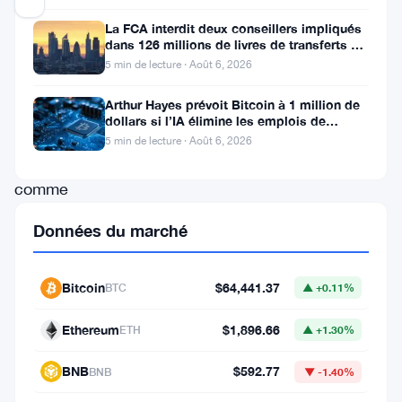
La FCA interdit deux conseillers impliqués
dans 126 millions de livres de transferts de
MEXC
retraite
5 min de lecture · Août 6, 2026
a
nommé
Arthur Hayes prévoit Bitcoin à 1 million de
dollars si l’IA élimine les emplois de
Vugar
bureau
5 min de lecture · Août 6, 2026
Usi
comme
PDG
Données du marché
vendredi.
La
Bitcoin
$64,441.37
BTC
▲ +0.11%
plateforme
d’échange
Ethereum
$1,896.66
ETH
▲ +1.30%
de
BNB
$592.77
BNB
▼ -1.40%
crypto-