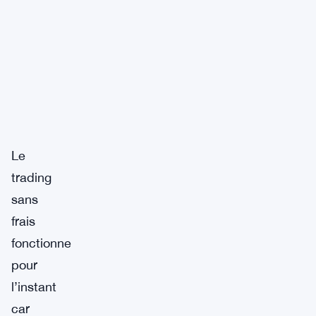
Le
trading
sans
frais
fonctionne
pour
l’instant
car