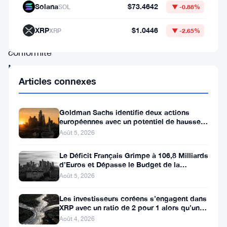
monnaies
Solana
$73.4642
SOL
▼ -0.88%
vise
XRP
$1.0446
XRP
▼ -2.65%
la
conformité
MiCA
Articles connexes
et
prévoit
Goldman Sachs identifie deux actions
d’étendre
européennes avec un potentiel de hausse
le
de plus de 100 %
Août 5, 2026
trading
Le Déficit Français Grimpe à 106,8 Milliards
sans
d’Euros et Dépasse le Budget de la
Défense
Août 5, 2026
frais
à
Les investisseurs coréens s’engagent dans
XRP avec un ratio de 2 pour 1 alors qu’un
davantage
canal de 80 jours se
Août 4, 2026
de