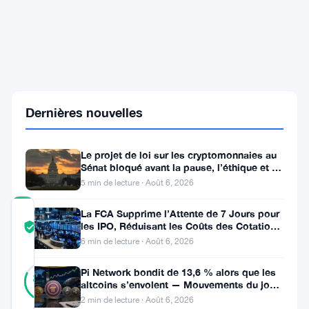
un
nouveau
PDG
et
pousse
le
trading
sans
frais
Dernières nouvelles
pour
le
marché
Le projet de loi sur les cryptomonnaies au
européen
Sénat bloqué avant la pause, l’éthique et le
FBI s’opposent
5 min de lecture · Août 6, 2026
La FCA Supprime l’Attente de 7 Jours pour
COMMUNITY
les IPO, Réduisant les Coûts des Cotations
TRUST
Vérifié
au Royaume-Uni
SCORE
6 min de lecture · Août 6, 2026
28
Vérifié
Pi Network bondit de 13,6 % alors que les
82
votes
%
altcoins s’envolent — Mouvements du jour
RÉEL
6 août
2 min de lecture · Août 6, 2026
Mis à jour 4 mois il y a