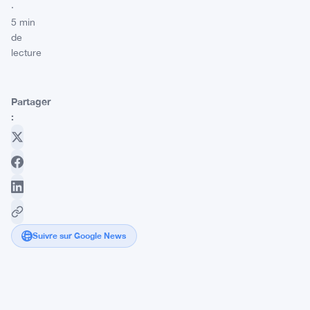
·
5 min
de
lecture
Partager
:
Suivre sur Google News
MEXC
nomme