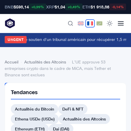
BNB
$598,14
XRP
$1,04
ETH
$1 918,86
B
+0,99%
+0,49%
-0,14%
Bybit obtient le soutien d'un tribunal américain pour récupérer 1,5 milli
URGENT
Accueil
›
Actualités des Altcoins
›
L’UE approuve 53
entreprises crypto dans le cadre de MiCA, mais Tether et
Binance sont exclues
ACTUALITÉS
Tendances
DES
ALTCOINS
L’UE
Actualités du Bitcoin
DeFi & NFT
approuve
Ethena USDe (USDe)
Actualités des Altcoins
53
Ethereum (ETH)
Dai (DAI)