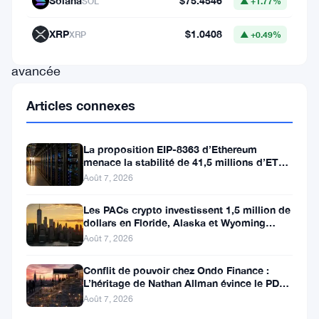
Solana
$75.4546
SOL
▲ +1.77%
Assets),
marquant
XRP
$1.0408
XRP
▲ +0.49%
une
avancée
majeure
Articles connexes
dans
la
La proposition EIP-8363 d’Ethereum
supervision
menace la stabilité de 41,5 millions d’ETH
stakés et de la DeFi
Août 7, 2026
du
secteur
Les PACs crypto investissent 1,5 million de
dollars en Floride, Alaska et Wyoming
crypto
après un revers au Michigan
Août 7, 2026
en
Europe.
Conflit de pouvoir chez Ondo Finance :
L’héritage de Nathan Allman évince le PDG
Toutefois,
Ian De Bode le 24 juillet
Août 7, 2026
deux