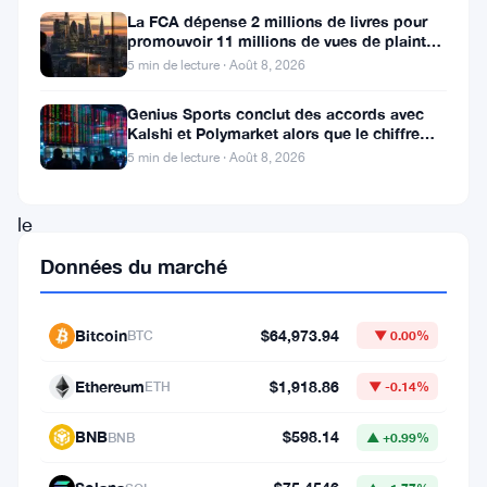
à
La FCA dépense 2 millions de livres pour
promouvoir 11 millions de vues de plaintes
53
sur le financement
5 min de lecture · Août 8, 2026
entreprises
Genius Sports conclut des accords avec
de
Kalshi et Polymarket alors que le chiffre
d’affaires du T2 atteint
cryptomonnaies
5 min de lecture · Août 8, 2026
dans
le
cadre
Données du marché
du
règlement
Bitcoin
$64,973.94
BTC
▼ 0.00%
MiCA
Ethereum
$1,918.86
ETH
▼ -0.14%
(Markets
in
BNB
$598.14
BNB
▲ +0.99%
Crypto-