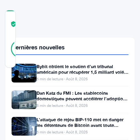
COMMUNITY
TRUST
Vérifié
SCORE
46
Vérifié
Dernières nouvelles
87
votes
%
RÉEL
Mis à jour 1 an il y a
Bybit obtient le soutien d’un tribunal
américain pour récupérer 1,5 milliard volés
par Lazarus
L’Union
5 min de lecture · Août 8, 2026
européenne
Dan Katz du FMI : Les stablecoins
a
domestiques peuvent accélérer l’adoption
du dollar numérique
6 min de lecture · Août 8, 2026
accordé
une
L’attaque de rejeu BIP-110 met en danger
les détenteurs de Bitcoin avant toute
approbation
scission de chaîne
5 min de lecture · Août 8, 2026
réglementaire