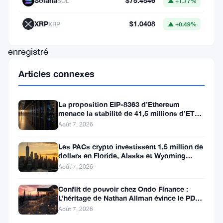
Solana
$75.4546
SOL
▲ +1.77%
gouvernance,
HYPE
,
XRP
$1.0408
XRP
▲ +0.49%
a
enregistré
une
Articles connexes
hausse
de
La proposition EIP-8363 d’Ethereum
plus
menace la stabilité de 41,5 millions d’ETH
stakés et de la DeFi
Août 7, 2026
de
1
Les PACs crypto investissent 1,5 million de
dollars en Floride, Alaska et Wyoming
500
après un revers au Michigan
Août 7, 2026
%
Conflit de pouvoir chez Ondo Finance :
en
L’héritage de Nathan Allman évince le PDG
moins
Ian De Bode le 24 juillet
Août 7, 2026
d’un