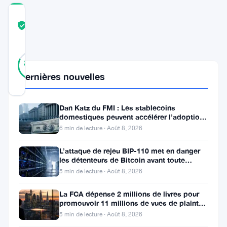
COMMUNITY
TRUST
Vérifié
SCORE
11
Vérifié
82
votes
%
RÉEL
Dernières nouvelles
Mis à jour 11 mois il y a
Dan Katz du FMI : Les stablecoins
L’écosystème
domestiques peuvent accélérer l’adoption
du dollar numérique
de
6 min de lecture · Août 8, 2026
la
L’attaque de rejeu BIP-110 met en danger
finance
les détenteurs de Bitcoin avant toute
scission de chaîne
5 min de lecture · Août 8, 2026
décentralisée
(DeFi)
La FCA dépense 2 millions de livres pour
promouvoir 11 millions de vues de plaintes
continue
sur le financement
5 min de lecture · Août 8, 2026
d’évoluer