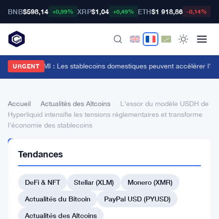
BNB
$598,14
XRP
$1,04
ETH
$1 918,86
B
+0,99%
+0,49%
-0,14%
an Katz du FMI : Les stablecoins domestiques peuvent accélérer l'ado
URGENT
Accueil
›
Actualités des Altcoins
›
L’essor du modèle USDH de
Hyperliquid intensifie les tensions réglementaires et transforme
l’économie des stablecoins
ACTUALITÉS
Tendances
DES
ALTCOINS
L’essor
DeFi & NFT
Stellar (XLM)
Monero (XMR)
du
Actualités du Bitcoin
PayPal USD (PYUSD)
modèle
Actualités des Altcoins