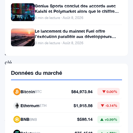
Genius Sports conclut des accords avec
rapidement,
Kalshi et Polymarket alors que le chiffre
Hyperliquid
d’affaires du T2 atteint
5 min de lecture · Août 8, 2026
émergeant
Le lancement du mainnet Fuel offre
comme
l’exécution parallèle aux développeurs
d’Ethereum
un
3 min de lecture · Août 8, 2026
acteur
clé
dans
Données du marché
l’économie
des
Bitcoin
$64,973.94
BTC
▼ 0.00%
stablecoins.
Ethereum
$1,918.86
ETH
▼ -0.14%
Son
jeton
BNB
$598.14
BNB
▲ +0.99%
de