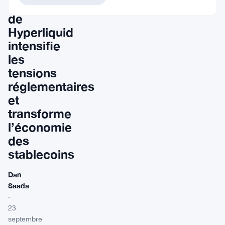
USDH
de
Hyperliquid
intensifie
les
tensions
réglementaires
et
transforme
l’économie
des
stablecoins
Dan
Saada
·
23
septembre