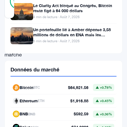
%
Le Clarity Act bloqué au Congrès, Bitcoin
RÉEL
reste figé à 64 000 dollars
Mis à jour 9 mois il y a
4 min de lecture · Août 7, 2026
En
Un portefeuille lié à Amber dépense 3,58
millions de dollars en ENA mais les
2025,
acheteurs ne suivent pas
5 min de lecture · Août 7, 2026
le
marché
des
Données du marché
cryptomonnaies
ne
Bitcoin
$64,921.56
BTC
▲ +0.78%
cesse
d’évoluer,
Ethereum
$1,916.88
ETH
▲ +0.45%
attirant
BNB
$592.59
BNB
▲ +0.36%
un
nombre