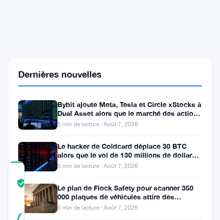
Les
Meilleurs
Courtiers
Crypto
CFD
de
2025:
Sécurité
Dernières nouvelles
et
Innovation
au
Bybit ajoute Meta, Tesla et Circle xStocks à
Cœur
Dual Asset alors que le marché des actions
de
tokenisées atteint
5 min de lecture · Août 7, 2026
la
Décision
Le hacker de Coldcard déplace 30 BTC
alors que le vol de 130 millions de dollars
entre dans une nouvelle phase
5 min de lecture · Août 7, 2026
COMMUNITY
TRUST
Vérifié
Le plan de Flock Safety pour scanner 350
SCORE
000 plaques de véhicules attire des
poursuites et le retrait du LAPD
6 min de lecture · Août 7, 2026
33
Vérifié
85
votes