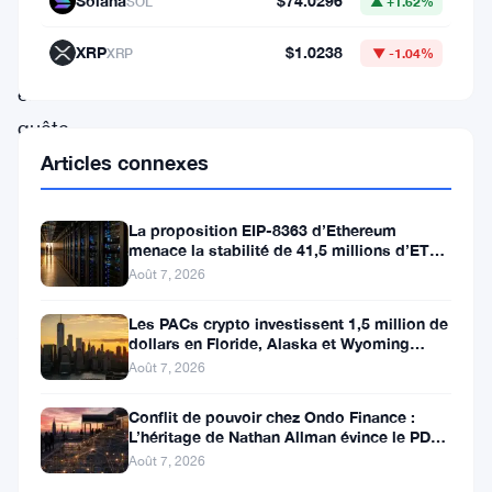
Solana
$74.0296
SOL
▲ +1.62%
croissant
XRP
$1.0238
XRP
▼ -1.04%
d’investisseurs
en
quête
de
Articles connexes
courtiers
fiables
La proposition EIP-8363 d’Ethereum
menace la stabilité de 41,5 millions d’ETH
et
stakés et de la DeFi
Août 7, 2026
sécurisés.
Les PACs crypto investissent 1,5 million de
À
dollars en Floride, Alaska et Wyoming
après un revers au Michigan
une
Août 7, 2026
époque
Conflit de pouvoir chez Ondo Finance :
où
L’héritage de Nathan Allman évince le PDG
Ian De Bode le 24 juillet
Août 7, 2026
Bitcoin,