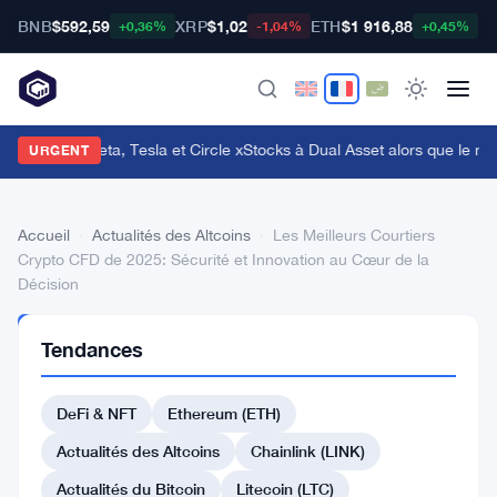
BNB
$592,59
XRP
$1,02
ETH
$1 916,88
B
+0,36%
-1,04%
+0,45%
ybit ajoute Meta, Tesla et Circle xStocks à Dual Asset alors que le ma
URGENT
Accueil
›
Actualités des Altcoins
›
Les Meilleurs Courtiers
Crypto CFD de 2025: Sécurité et Innovation au Cœur de la
Décision
ACTUALITÉS
Tendances
DES
ALTCOINS
Les
DeFi & NFT
Ethereum (ETH)
Meilleurs
Actualités des Altcoins
Chainlink (LINK)
Courtiers
Actualités du Bitcoin
Litecoin (LTC)