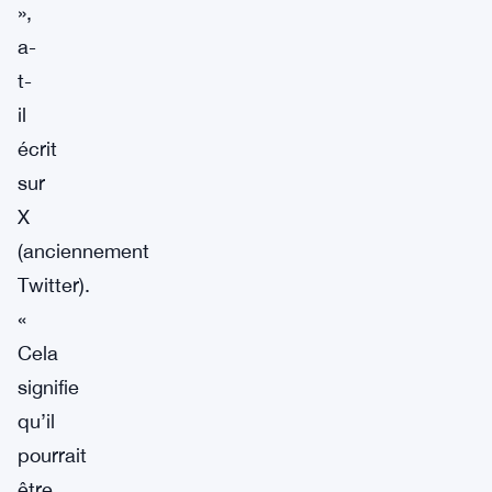
»,
a-
t-
il
écrit
sur
X
(anciennement
Twitter).
«
Cela
signifie
qu’il
pourrait
être