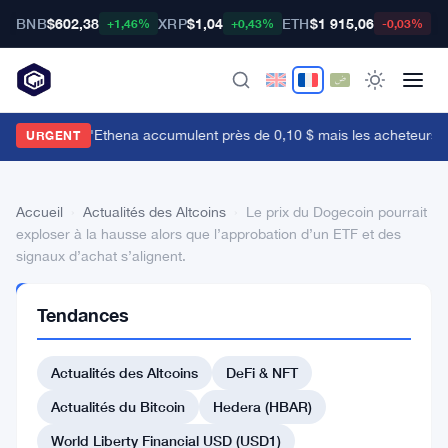
BNB
$602,38
XRP
$1,04
ETH
$1 915,06
B
+1,46%
+0,43%
-0,03%
es baleines d'Ethena accumulent près de 0,10 $ mais les acheteurs de d
URGENT
Accueil
›
Actualités des Altcoins
›
Le prix du Dogecoin pourrait
exploser à la hausse alors que l’approbation d’un ETF et des
signaux d’achat s’alignent.
ACTUALITÉS
Tendances
DES
ALTCOINS
Le
Actualités des Altcoins
DeFi & NFT
prix
Actualités du Bitcoin
Hedera (HBAR)
du
World Liberty Financial USD (USD1)