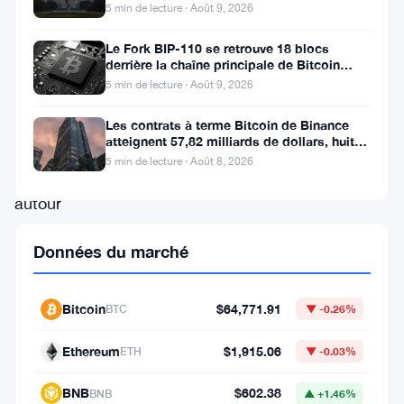
le marché des cryptos
nouveau
5 min de lecture · Août 9, 2026
les
Le Fork BIP-110 se retrouve 18 blocs
projecteurs,
derrière la chaîne principale de Bitcoin
après la scission des Roughnecks
5 min de lecture · Août 9, 2026
alors
que
Les contrats à terme Bitcoin de Binance
atteignent 57,82 milliards de dollars, huit
l’enthousiasme
fois le volume du marché
5 min de lecture · Août 8, 2026
grandit
autour
du
Données du marché
futur
ETF
Bitcoin
$64,771.91
BTC
▼ -0.26%
spot
Dogecoin
Ethereum
$1,915.06
ETH
▼ -0.03%
de
BNB
$602.38
BNB
▲ +1.46%
Bitwise