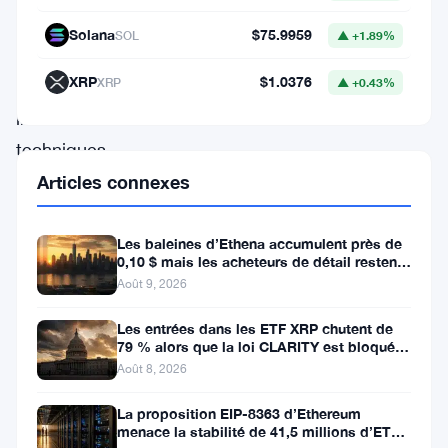
et
Solana
$75.9959
SOL
▲ +1.89%
que
XRP
$1.0376
XRP
▲ +0.43%
plusieurs
indicateurs
techniques
affichent
Articles connexes
des
signaux
Les baleines d’Ethena accumulent près de
0,10 $ mais les acheteurs de détail restent
d’achat
à l’écart
Août 9, 2026
puissants.
Les entrées dans les ETF XRP chutent de
Les
79 % alors que la loi CLARITY est bloquée
analystes
avant la pause du Sénat
Août 8, 2026
estiment
La proposition EIP-8363 d’Ethereum
que
menace la stabilité de 41,5 millions d’ETH