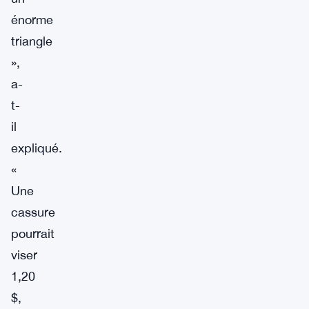
énorme
triangle
»,
a-
t-
il
expliqué.
«
Une
cassure
pourrait
viser
1,20
$,