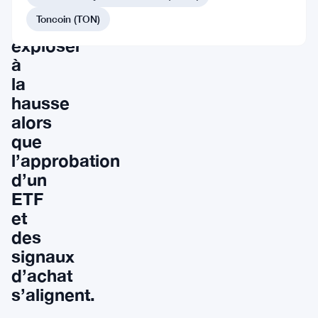
Dogecoin
Toncoin (TON)
pourrait
exploser
à
la
hausse
alors
que
l’approbation
d’un
ETF
et
des
signaux
d’achat
s’alignent.