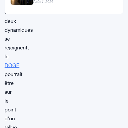
stakés et de la DeFi
Août 7, 2026
si
ces
deux
dynamiques
se
rejoignent,
le
DOGE
pourrait
être
sur
le
point
d’un
rallye