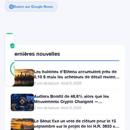
Suivre sur Google News
COMMUNITY
TRUST
Vérifié
SCORE
Dernières nouvelles
10
Vérifié
90
votes
%
Les baleines d’Ethena accumulent près de
RÉEL
0,10 $ mais les acheteurs de détail restent
Mis à jour 9 mois il y a
à l’écart
5 min de lecture · Août 9, 2026
Le
Audiera Bondit de 46,6% alors que les
Mouvements Crypto Changent —
Dogecoin
Mouvements Quotidiens 9 Août
2 min de lecture · Août 9, 2026
attire
Le Sénat fixe un vote de clôture pour le 15
à
septembre sur le projet de loi H.R. 3633 sur