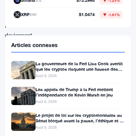
Solana
$73.2995
SOL
▼ -1.23%
routes
XRP
$1.0474
XRP
▼ -1.81%
commerciales
mondiales
deviennent
de
Articles connexes
plus
en
La gouverneure de la Fed Lisa Cook avertit
que les cryptos risquent une hausse des
plus
taux
Août 6, 2026
chaotiques.
Les appels de Trump à la Fed mettent
Les
l’indépendance de Kevin Warsh en jeu
conflits
Août 6, 2026
géopolitiques
Le projet de loi sur les cryptomonnaies au
aggravent
Sénat bloqué avant la pause, l’éthique et le
FBI s’opposent
Août 6, 2026
la