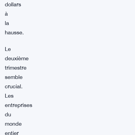
dollars
à
la
hausse.
Le
deuxième
trimestre
semble
crucial.
Les
entreprises
du
monde
entier