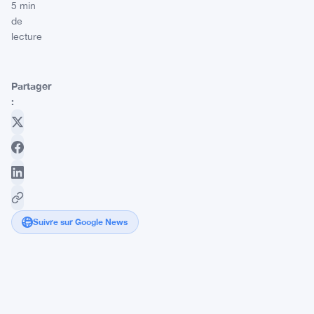
5 min
de
lecture
Partager
:
Suivre sur Google News
Le
dollar
monte