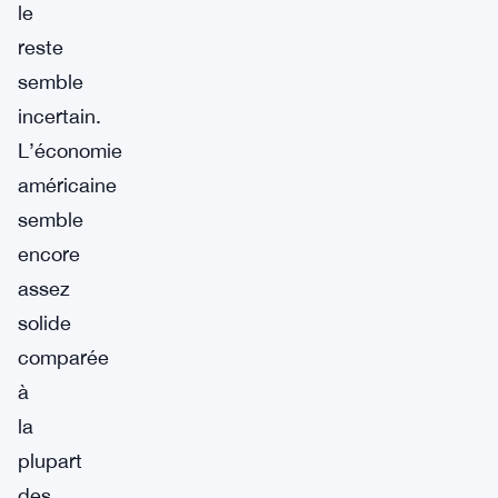
le
reste
semble
incertain.
L’économie
américaine
semble
encore
assez
solide
comparée
à
la
plupart
des