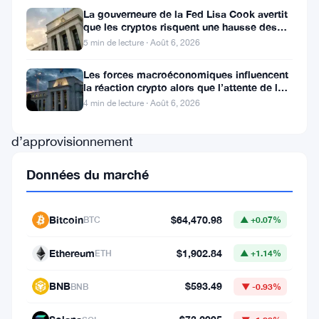
Le
La gouverneure de la Fed Lisa Cook avertit
que les cryptos risquent une hausse des
dollar
taux
5 min de lecture · Août 6, 2026
américain
profite
Les forces macroéconomiques influencent
la réaction crypto alors que l’attente de la
des
Fed se poursuit
4 min de lecture · Août 6, 2026
chaînes
d’approvisionnement
brisées.
Données du marché
Et
cela
Bitcoin
$64,470.98
BTC
▲ +0.07%
ne
s’arrête
Ethereum
$1,902.84
ETH
▲ +1.14%
pas.
BNB
$593.49
BNB
▼ -0.93%
Les