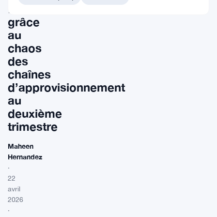
flèche
grâce
au
chaos
des
chaînes
d’approvisionnement
au
deuxième
trimestre
Maheen
Hernandez
·
22
avril
2026
·