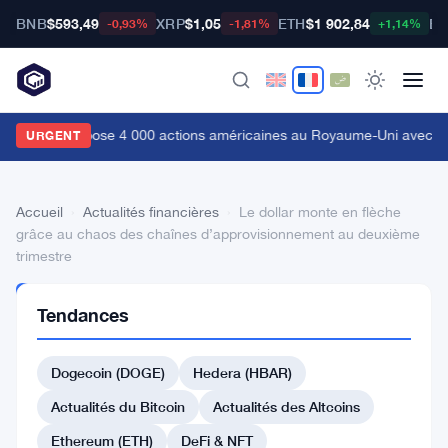
BNB
$593,49
XRP
$1,05
ETH
$1 902,84
BT
-0,93%
-1,81%
+1,14%
Coinbase propose 4 000 actions américaines au Royaume-Uni avec tr
URGENT
Accueil
›
Actualités financières
›
Le dollar monte en flèche
grâce au chaos des chaînes d’approvisionnement au deuxième
trimestre
ACTUALITÉS
Tendances
FINANCIÈRES
Le
Dogecoin (DOGE)
Hedera (HBAR)
dollar
monte
Actualités du Bitcoin
Actualités des Altcoins
en
Ethereum (ETH)
DeFi & NFT