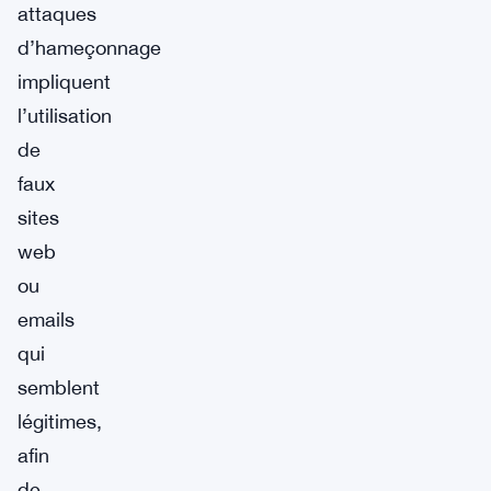
attaques
d’hameçonnage
impliquent
l’utilisation
de
faux
sites
web
ou
emails
qui
semblent
légitimes,
afin
de