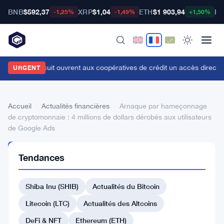
BNB
$592,37
XRP
$1,04
ETH
$1 903,94
BT
-1,25%
-1,49%
+1,50%
aLand et Circuit ouvrent aux coopératives de crédit un accès direct a
URGENT
Accueil
›
Actualités financières
›
Arnaque par hameçonnage
de cryptomonnaie : 4 millions de dollars dérobés aux utilisateurs
de Google Ads
ACTUALITÉS
Tendances
FINANCIÈRES
Arnaque
Shiba Inu (SHIB)
Actualités du Bitcoin
par
hameçonnage
Litecoin (LTC)
Actualités des Altcoins
de
DeFi & NFT
Ethereum (ETH)