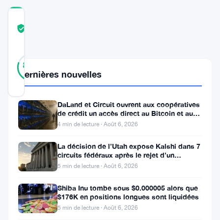
COMMUNITY
TRUST
Vérifié
SCORE
35
Vérifié
80
votes
%
Dernières nouvelles
RÉEL
Mis à jour 3 ans il y a
DaLand et Circuit ouvrent aux coopératives
Les
de crédit un accès direct au Bitcoin et aux
actifs numériques
4 min de lecture · Août 6, 2026
utilisateurs
de
La décision de l’Utah expose Kalshi dans 7
circuits fédéraux après le rejet d’un
Google
bouclier fédéral
5 min de lecture · Août 6, 2026
Ads
Shiba Inu tombe sous $0.000005 alors que
ont
$176K en positions longues sont liquidées
été
5 min de lecture · Août 6, 2026