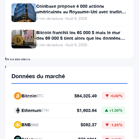
dupés
Coinbase propose 4 000 actions
par
américaines au Royaume-Uni avec trading
24/5 sans commission
une
5 min de lecture · Août 6, 2026
arnaque
Bitcoin franchit les 65 000 $ mais le mur
des 69 000 $ tient alors que les données
d’hameçonnage
sur l’emploi se profilent
5 min de lecture · Août 6, 2026
sophistiquée,
entraînant
la
Données du marché
perte
de
Bitcoin
$64,325.49
plus
BTC
▼ -0.02%
de
Ethereum
$1,903.94
ETH
▲ +1.50%
4
BNB
$592.37
millions
BNB
▼ -1.25%
de