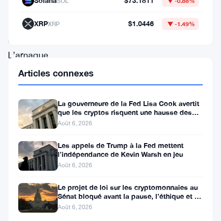
Solana
$73.1811
SOL
▼ -0.88%
dollars
en
XRP
$1.0446
XRP
▼ -1.49%
cryptomonnaie.
L’arnaque
a
Articles connexes
été
perpétrée
La gouverneure de la Fed Lisa Cook avertit
que les cryptos risquent une hausse des
via
taux
Août 6, 2026
des
Les appels de Trump à la Fed mettent
sites
l’indépendance de Kevin Warsh en jeu
web
Août 6, 2026
frauduleux
Le projet de loi sur les cryptomonnaies au
qui
Sénat bloqué avant la pause, l’éthique et le
FBI s’opposent
étaient
Août 6, 2026