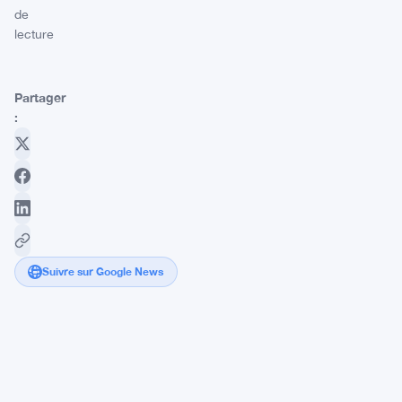
de
lecture
Partager
:
Suivre sur Google News
L'UE
envisage
de
réviser