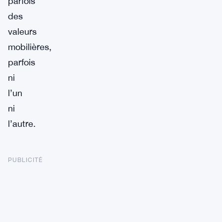
parfois
des
valeurs
mobilières,
parfois
ni
l’un
ni
l’autre.
PUBLICITÉ