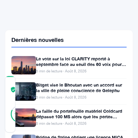
MiCA
alors
que
les
députés
européens
veulent
Dernières nouvelles
inclure
DeFi
et
Le vote sur la loi CLARITY reporté à
NFT
septembre face au seuil des 60 voix pour le
projet de loi crypto
5 min de lecture · Août 8, 2026
COMMUNITY
Bitget vise le Bhoutan avec un accord sur
TRUST
Vérifié
la ville de pleine conscience de Gelephu
SCORE
5 min de lecture · Août 8, 2026
44
Vérifié
La faille du portefeuille matériel Coldcard
82
votes
%
dépasse 100 M$ alors que les pertes
RÉEL
cryptos de juillet atteignent
5 min de lecture · Août 8, 2026
Mis à jour 1 mois il y a
Bridge de Stripe obtient une licence MiCA