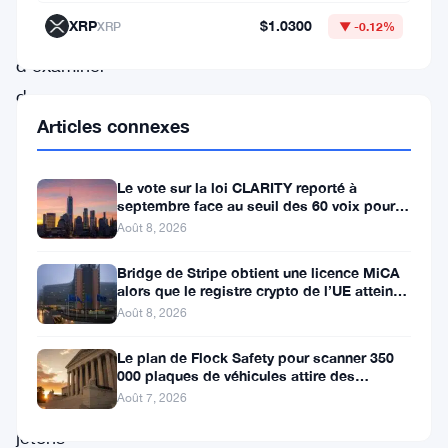
Commission
XRP
$1.0300
XRP
▼ -0.12%
européenne
d’examiner
de
Articles connexes
près
la
finance
Le vote sur la loi CLARITY reporté à
septembre face au seuil des 60 voix pour le
décentralisée,
projet de loi crypto
Août 8, 2026
le
Bridge de Stripe obtient une licence MiCA
staking,
alors que le registre crypto de l’UE atteint
324 prestataires
le
Août 8, 2026
prêt
Le plan de Flock Safety pour scanner 350
et
000 plaques de véhicules attire des
poursuites et le retrait du LAPD
Août 7, 2026
les
jetons