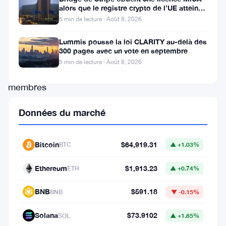
L’UE
alors que le registre crypto de l’UE atteint
324 prestataires
5 min de lecture · Août 8, 2026
en
veut
Lummis pousse la loi CLARITY au-delà des
300 pages avec un vote en septembre
plus.
5 min de lecture · Août 8, 2026
Les
membres
du
Données du marché
Parlement
européen
Bitcoin
$64,919.31
BTC
▲ +1.03%
ont
officiellement
Ethereum
$1,913.23
ETH
▲ +0.74%
demandé
BNB
$591.18
BNB
▼ -0.15%
à
la
Solana
$73.9102
SOL
▲ +1.85%