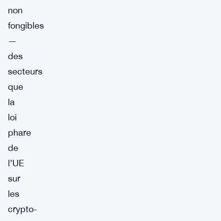
non
fongibles
—
des
secteurs
que
la
loi
phare
de
l’UE
sur
les
crypto-