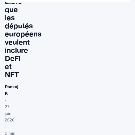
alors
que
les
députés
européens
veulent
inclure
DeFi
et
NFT
Pankaj
K
·
27
juin
2026
·
5 min